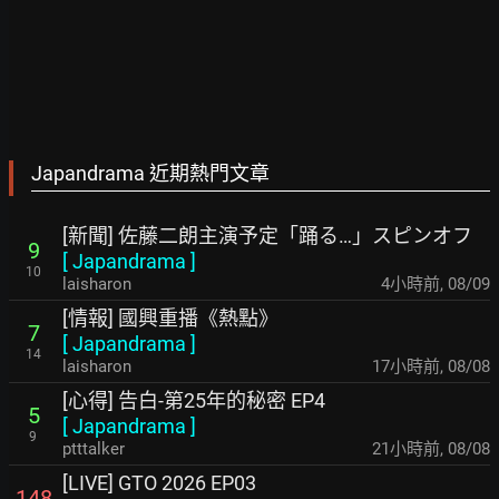
Japandrama 近期熱門文章
[新聞] 佐藤二朗主演予定「踊る…」スピンオフ
9
[
Japandrama
]
10
laisharon
4小時前
,
08/09
[情報] 國興重播《熱點》
7
[
Japandrama
]
14
laisharon
17小時前
,
08/08
[心得] 告白-第25年的秘密 EP4
5
[
Japandrama
]
9
ptttalker
21小時前
,
08/08
[LIVE] GTO 2026 EP03
148