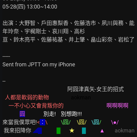
05-28(四) 13:00~14:00

出演：大野智、戶田惠梨香、佐藤浩市、夙川與務、能
年玲奈、宇梶剛士、哀川翔、高杉

亘、鈴木亮平、佐藤祐基、井上肇、畠山彩奈、岩松了

-----

Sent from JPTT on my iPhone

--

                                                     阿囧津真矢-女王的招式

人都是軟弱的動物                  
aokman                                   
一不小心又會背叛你的                                   
啊啊啊啊      
囧
別走!    別想跑!!!                            
來當我僕眾吧!
<
︰
\           
\囧/     
\囧/    
\囧
/        
\●/              
 我來招降你 
◢█            
█       
★      
█           
▲        
aokman