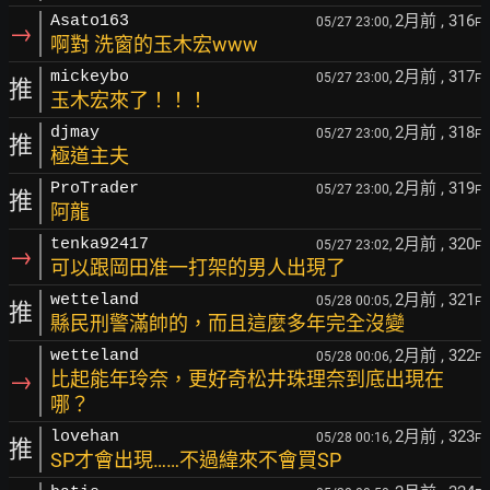
2月前
, 316
Asato163
05/27 23:00,
F
→
啊對 洗窗的玉木宏www
2月前
, 317
mickeybo
05/27 23:00,
F
推
玉木宏來了！！！
2月前
, 318
djmay
05/27 23:00,
F
推
極道主夫
2月前
, 319
ProTrader
05/27 23:00,
F
推
阿龍
2月前
, 320
tenka92417
05/27 23:02,
F
→
可以跟岡田准一打架的男人出現了
2月前
, 321
wetteland
05/28 00:05,
F
推
縣民刑警滿帥的，而且這麼多年完全沒變
2月前
, 322
wetteland
05/28 00:06,
F
→
比起能年玲奈，更好奇松井珠理奈到底出現在
哪？
2月前
, 323
lovehan
05/28 00:16,
F
推
SP才會出現……不過緯來不會買SP