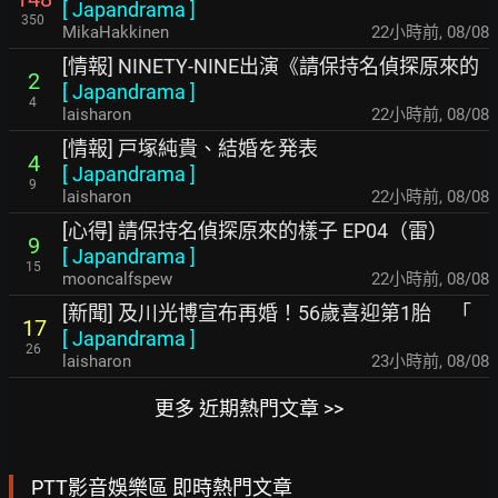
[
Japandrama
]
350
MikaHakkinen
22小時前
,
08/08
[情報] NINETY-NINE出演《請保持名偵探原來的
2
[
Japandrama
]
4
laisharon
22小時前
,
08/08
[情報] 戸塚純貴、結婚を発表
4
[
Japandrama
]
9
laisharon
22小時前
,
08/08
[心得] 請保持名偵探原來的樣子 EP04（雷）
9
[
Japandrama
]
15
mooncalfspew
22小時前
,
08/08
[新聞] 及川光博宣布再婚！56歲喜迎第1胎 「
17
[
Japandrama
]
26
laisharon
23小時前
,
08/08
更多 近期熱門文章 >>
PTT影音娛樂區 即時熱門文章