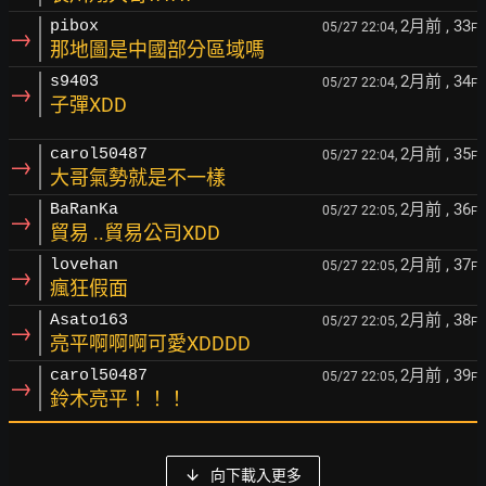
2月前
, 33
pibox
05/27 22:04,
F
→
那地圖是中國部分區域嗎
2月前
, 34
s9403
05/27 22:04,
F
→
子彈XDD
2月前
, 35
carol50487
05/27 22:04,
F
→
大哥氣勢就是不一樣
2月前
, 36
BaRanKa
05/27 22:05,
F
→
貿易 ..貿易公司XDD
2月前
, 37
lovehan
05/27 22:05,
F
→
瘋狂假面
2月前
, 38
Asato163
05/27 22:05,
F
→
亮平啊啊啊可愛XDDDD
2月前
, 39
carol50487
05/27 22:05,
F
→
鈴木亮平！！！
向下載入更多