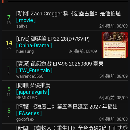
[新聞] Zach Cregger 稱《惡靈古堡》是他拍過
7
[
movie
]
18
saiiys
2小時前
,
08/09
[LIVE] 御廷謠 EP22-28(D+/SVIP)
14
[
China-Drama
]
75
hueisung
3小時前
,
08/09
[實況] 飢餓遊戲 EP495 20260809 臺東
1
[
TW_Entertain
]
5
warrence5566
5小時前
,
08/09
[閒聊]女優推薦
5
[
japanavgirls
]
11
REMIXTPC
6小時前
,
08/09
[情報] 《獵魔士》第五季已延至 2027 年播出
5
[
EAseries
]
7
godofsex
8小時前
,
08/08
[新聞] 《蜘蛛人：重生日》全台勇破3億！正式登