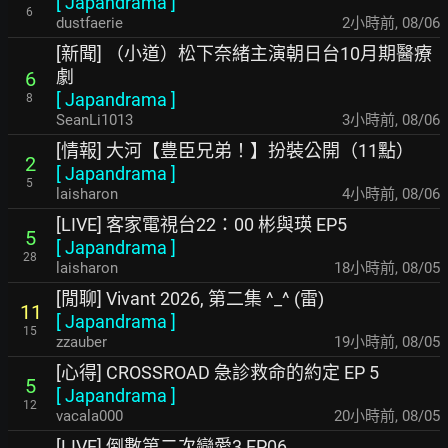
[
Japandrama
]
6
dustfaerie
2小時前
,
08/06
[新聞] （小道）松下奈緒主演朝日台10月期醫療
劇
6
[
Japandrama
]
8
SeanLi1013
3小時前
,
08/06
[情報] 大河【豊臣兄弟！】扮裝公開（11點）
2
[
Japandrama
]
5
laisharon
4小時前
,
08/06
[LIVE] 客家電視台22：00 彬與瑛 EP5
5
[
Japandrama
]
28
laisharon
18小時前
,
08/05
[閒聊] Vivant 2026, 第二集 ^_^ (雷)
11
[
Japandrama
]
15
zzauber
19小時前
,
08/05
[心得] CROSSROAD 急診救命的約定 EP 5
5
[
Japandrama
]
12
vacala000
20小時前
,
08/05
[LIVE] 倒數第二次戀愛3 EP06