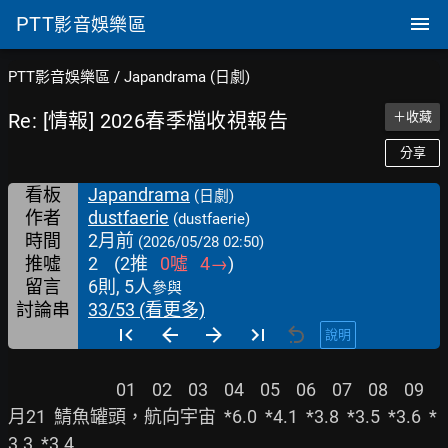
PTT
影音娛樂區
PTT影音娛樂區
/
Japandrama (日劇)
Re: [情報] 2026春季檔收視報告
＋收藏
分享
看板
Japandrama
(日劇)
作者
dustfaerie
(dustfaerie)
時間
2月前
(2026/05/28 02:50)
推噓
2
(
2
推
0
噓
4
→
)
留言
6則, 5人
參與
討論串
33/53 (看更多)
說明
                           01    02    03    04    05    06    07    08    09

月21  鯖魚罐頭，航向宇宙  *6.0  *4.1  *3.8  *3.5  *3.6  *
3.3  *3.4
