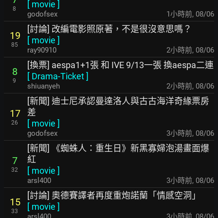
[
movie
]
8
godofsex
1小時前
,
08/06
[討論] 改編電影照原著，不是很沒意思嗎？
19
[
movie
]
85
ray90910
2小時前
,
08/06
[換票] aespa1+1張 和 IVE 9/13一張 換aespa二連
8
[
Drama-Ticket
]
9
shiuanyeh
2小時前
,
08/06
[新聞] 迪士尼承認曼達洛人與古古海洋奇緣票房
差
17
[
movie
]
26
godofsex
3小時前
,
08/06
[新聞] 《蜘蛛人：重生日》新黑寡婦泡湯畫面爆
紅
7
[
movie
]
32
arsl400
3小時前
,
08/06
[討論] 奧德賽譯者再度重炮諾蘭「情感空洞」
15
[
movie
]
33
arsl400
3小時前
,
08/06