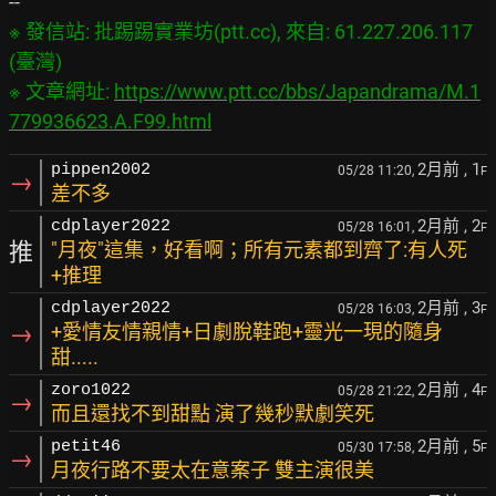
※ 發信站: 批踢踢實業坊(ptt.cc), 來自: 61.227.206.117 
(臺灣)

※ 文章網址: 
https://www.ptt.cc/bbs/Japandrama/M.1
779936623.A.F99.html
2月前
, 1
pippen2002
05/28 11:20,
F
→
差不多
2月前
, 2
cdplayer2022
05/28 16:01,
F
推
"月夜"這集，好看啊；所有元素都到齊了:有人死
+推理
2月前
, 3
cdplayer2022
05/28 16:03,
F
→
+愛情友情親情+日劇脫鞋跑+靈光一現的隨身
甜.....
2月前
, 4
zoro1022
05/28 21:22,
F
→
而且還找不到甜點 演了幾秒默劇笑死
2月前
, 5
petit46
05/30 17:58,
F
→
月夜行路不要太在意案子 雙主演很美