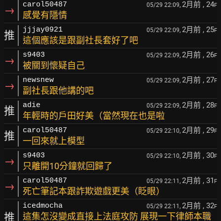
2月前
, 24
carol50487
05/29 22:09,
F
→
感覺有隱情
2月前
, 25
jjjay0921
05/29 22:09,
F
推
這個應該是跟副社長套好了吧
2月前
, 26
s9403
05/29 22:09,
F
→
被關到懷疑自己
2月前
, 27
newsnew
05/29 22:09,
F
→
副社長跟他講的吧
2月前
, 28
adie
05/29 22:09,
F
推
年輕時的戶田好美（當然現在也是啦
2月前
, 29
carol50487
05/29 22:10,
F
推
一回來就上模型
2月前
, 30
s9403
05/29 22:10,
F
→
只離開10分鐘就回歸了
2月前
, 31
carol50487
05/29 22:11,
F
→
死亡筆記本跟詐欺遊戲更美（眨眼）
2月前
, 32
icedmocha
05/29 22:11,
F
推
這集怎沒變成直接上法庭攻防 展現一下律師本職