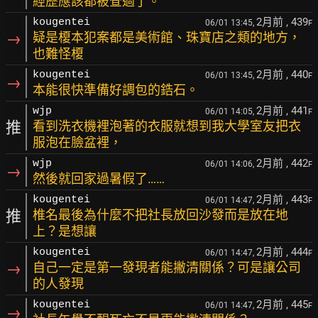
經歷應該都被查過了。
2月前
, 439
kougentei
06/01 13:45,
F
→
疑是榎本犯案都是美術館、珠寶店之類的地方，
也難怪榎
2月前
, 440
kougentei
06/01 13:45,
F
→
本能很快準備好調包的鋯石。
2月前
, 441
wjp
06/01 14:05,
F
推
看到洗衣機裡泡著的衣服就想到我大學室友把衣
服泡在臉盆裡，
2月前
, 442
wjp
06/01 14:06,
F
→
然後就回家過暑假了……
2月前
, 443
kougentei
06/01 14:47,
F
推
椎名最後為什麼不把社長放回沙發而是放在地
上？是想讓
2月前
, 444
kougentei
06/01 14:47,
F
→
自己一定是第一發現者能撇清關係？可是讓公司
的人發現
2月前
, 445
kougentei
06/01 14:47,
F
→