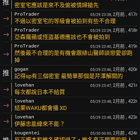
推
密室宅應該是來不及偷被情婦搶先
2月前
, 417
ProTrader
05/29 23:38,
F
→
不過以密室宅的等級會被拍到有些不合理
2月前
, 418
ProTrader
05/29 23:39,
F
→
亞森羅蘋或怪盜基德應該也不會被拍到
2月前
, 419
ProTrader
05/29 23:40,
F
→
然後最不合理的是有機會跟緋山醫師談戀愛卻跑
掉
2月前
, 420
gogan
05/29 23:46,
F
推
記得sp有三個密室 最簡單那個是芹澤解開的
2月前
, 421
lovehan
05/29 23:47,
F
→
每次都說日本不給買
2月前
, 422
lovehan
05/29 23:48,
F
→
結果WAKU都會播 XD
2月前
, 423
lovehan
05/29 23:48,
F
→
伊藤忠能緯來不能？
2月前
, 424
kougentei
05/30 00:00,
F
反正榎本和椎名確認過了，椎名真正想要的殺人