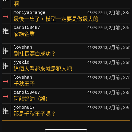
啊
2月前
, 33
moriyaorange
05/29 22:11,
F
→
最後一集了，模型一定要是做最大的
2月前
, 34
carol50487
05/29 22:13,
F
推
家族企業
2月前
, 35
lovehan
05/29 22:13,
F
推
副社長漂白成功？
2月前
, 36
jyekid
05/29 22:13,
F
推
這個人看起來就是犯人吧
2月前
, 37
lovehan
05/29 22:14,
F
→
千秋王子
2月前
, 38
carol50487
05/29 22:14,
F
→
阿龍好帥（誤）
2月前
, 39
jomon817
05/29 22:14,
F
推
那是千秋王子嗎？