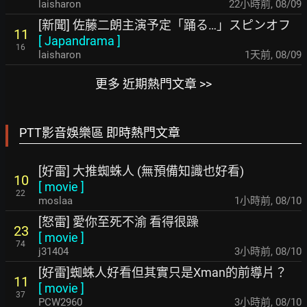
laisharon
22小時前
,
08/09
[新聞] 佐藤二朗主演予定「踊る…」スピンオフ
11
[
Japandrama
]
16
laisharon
1天前
,
08/09
更多 近期熱門文章 >>
PTT影音娛樂區 即時熱門文章
[好雷] 大推蜘蛛人 (無預備知識也好看)
10
[
movie
]
22
moslaa
1小時前
,
08/10
[怒雷] 愛你至死不渝 看得很躁
23
[
movie
]
74
j31404
3小時前
,
08/10
[好雷]蜘蛛人好看但其實只是Xman的前導片？
11
[
movie
]
37
PCW2960
3小時前
,
08/10