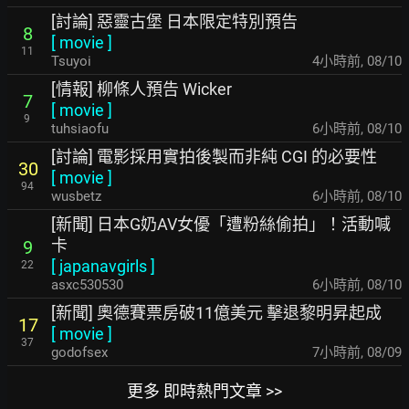
[討論] 惡靈古堡 日本限定特別預告
8
[
movie
]
11
Tsuyoi
4小時前
,
08/10
[情報] 柳條人預告 Wicker
7
[
movie
]
9
tuhsiaofu
6小時前
,
08/10
[討論] 電影採用實拍後製而非純 CGI 的必要性
30
[
movie
]
94
wusbetz
6小時前
,
08/10
[新聞] 日本G奶AV女優「遭粉絲偷拍」！活動喊
卡
9
[
japanavgirls
]
22
asxc530530
6小時前
,
08/10
[新聞] 奧德賽票房破11億美元 擊退黎明昇起成
17
[
movie
]
37
godofsex
7小時前
,
08/09
更多 即時熱門文章 >>