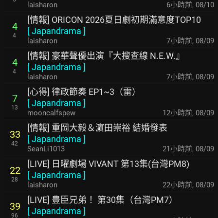
laisharon
6小時前
,
08/10
[情報] ORICON 2026夏日劇初期滿意度TOP10
4
[
Japandrama
]
4
laisharon
7小時前
,
08/09
[情報] 豪華聲優出演『大搜查線 N.E.W.』
4
[
Japandrama
]
4
laisharon
7小時前
,
08/09
[心得] 律政節奏 EP1~3（雷）
7
[
Japandrama
]
13
mooncalfspew
12小時前
,
08/09
[情報] 重岡大毅＆濵田崇裕 結婚發表
33
[
Japandrama
]
42
SeanLi1013
21小時前
,
08/09
[LIVE] 日曜劇場 VIVANT 第13集(台灣PM8)
22
[
Japandrama
]
28
laisharon
22小時前
,
08/09
[LIVE] 豊臣兄弟！ 第30集（台灣PM7）
39
[
Japandrama
]
96