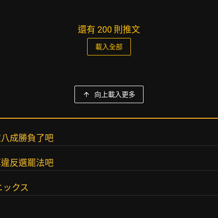
還有 200 則推文
載入全部
向上載入更多
定八成勝負了吧
算違反選罷法吧
ニックス