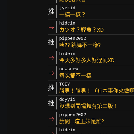
jyekid
推
一模一樣？
hidein
→
カツオ？鰹魚？XD
pippen2002
推
咦?? 跳舞不一樣?
hidein
→
今天多好多人好混亂XD
newsnew
→
每次都不一樣
TOEY
推
勝男！勝男！（有本事你來做啊
ddyyii
推
沒想到開場舞有第二版！
pippen2002
→
請問...這正妹是誰?
hidein
→