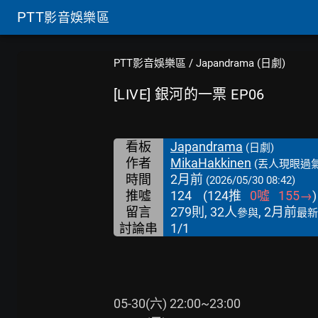
PTT
影音娛樂區
PTT影音娛樂區
/
Japandrama (日劇)
[LIVE] 銀河的一票 EP06
看板
Japandrama
(日劇)
作者
MikaHakkinen
(丟人現眼過氣
時間
2月前
(2026/05/30 08:42)
推噓
124
(
124
推
0
噓
155
→
)
留言
279則, 32人
, 2月前
參與
最新
討論串
1/1
05-30(六) 22:00~23:00
