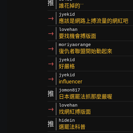
推
誰花掉的ˋˊ
jyekid
→
應該是網路上搏流量的網紅吧
lovehan
→
要找機會搏版面
moriyaorange
→
復仇者聯盟開始動起來
jyekid
→
好嚴格
jyekid
→
influencer
jomon817
推
日本選罷法抓那麼嚴喔
lovehan
→
找網紅搏版面
hidein
推
選罷法科普