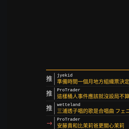
jyekid
推
準備時間一個月地方組織票決
ProTrader
推
這樣桶人事件應該就沒設局不
wetteland
推
三浦透子唱的歌是合唱曲 フェ
ProTrader
→
安藤貴和比茉莉爸更關心茉莉