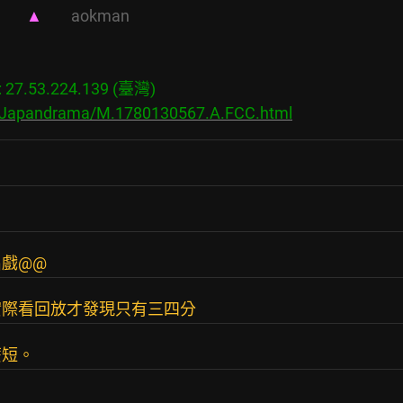
       
▲        
aokman   
7.53.224.139 (臺灣)

s/Japandrama/M.1780130567.A.FCC.html
了
戲@@
實際看回放才發現只有三四分
麼短。