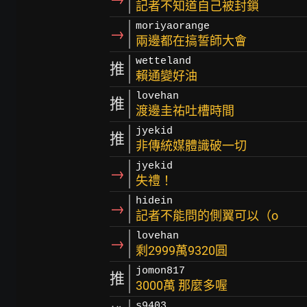
記者不知道自己被封鎖
moriyaorange
→
兩邊都在搞誓師大會
wetteland
推
賴通變好油
lovehan
推
渡邊圭祐吐槽時間
jyekid
推
非傳統媒體識破一切
jyekid
→
失禮！
hidein
→
記者不能問的側翼可以（o
lovehan
→
剩2999萬9320圓
jomon817
推
3000萬 那麼多喔
s9403