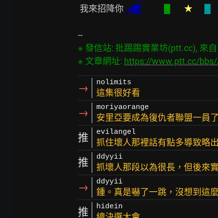
 我來招降你 
◢█            
█       
★      
█    
※ 發信站: 批踢踢實業坊(ptt.cc), 來自: 2
※ 文章網址: 
https://www.ptt.cc/bb
nolimits
→
這集很好看
moriyaorange
→
安里亞要成為復仇者聯盟一員
evilangel
推
抓住壞人那裡話有點多導致略出
ddyyii
推
抓壞人那段以為很長，但後來
ddyyii
→
鍾。真是嚇了一跳，沒想到這
hidein
推
總決選大會