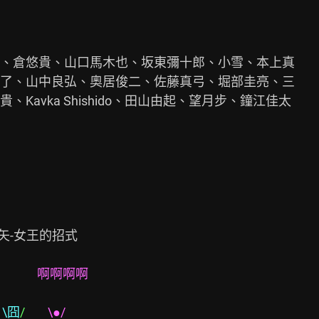
、倉悠貴、山口馬木也、坂東彌十郎、小雪、本上真

了、山中良弘、奧居俊二、佐藤真弓、堀部圭亮、三

avka Shishido、田山由起、望月步、鐘江佳太

                             
        
啊啊啊啊         
               
 
\囧
/        
\●/                