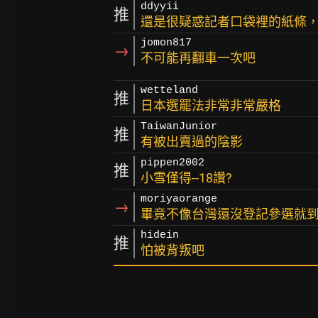
ddyyii
推
還是很疑惑記者口袋裡的紙條
jomon817
→
不可能再翻車一次吧
wetteland
推
日本選罷法非常非常嚴格
TaiwanJunior
推
有被出賣過的陰影
pippen2002
推
小雪僅得--18讚?
moriyaorange
→
畢竟不像台灣還沒登記參選就到
hidein
推
怕被背叛吧