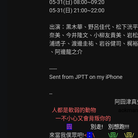
05-31(日) 08:00~09:20

05-31(日) 21:00~22:00

出演：黑木華、野呂佳代、松下洸平
奈美、今井隆文、小柳友貴美、岩松
浦透子、渡邊圭祐、岩谷健司、梶裕貴、K
、阿邊龍之介

-----

Sent from JPTT on my iPhone

--

                                                     阿囧津真矢-女王的招式

人都是軟弱的動物                  
aokman      
一不小心又會背叛你的                           
囧
別走!    別想跑!!!             
來當我僕眾吧!
<
︰
\           
\囧/     
\囧/   