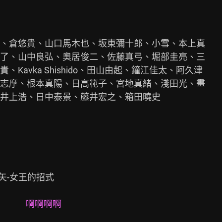
、倉悠貴、山口馬木也、坂東彌十郎、小雪、本上真

了、山中良弘、奧居俊二、佐藤真弓、堀部圭亮、三

avka Shishido、田山由起、鐘江佳太、阿久津

志摩、根本真陽、日高範子、宮地真緒、淺田光、畫

井上浩、日中泰景、藤井宏之、箱田曉史

                             
        
啊啊啊啊         
               