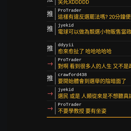
笑死XDDDDD
ProTrader
推
這樣有違反選罷法嗎? 20分鐘便
jyekid
推
電球可以做為競選小物販售當
ddyyii
推
愈來愈扯了 哈哈哈哈哈
ProTrader
→
對啊 看到很多人的人生 又不是
crawford438
推
要開始體會到選舉的陰暗面了
jyekid
→
選民 或是 人類從來是不想聽真
ProTrader
→
不要學教授 要有坐姿