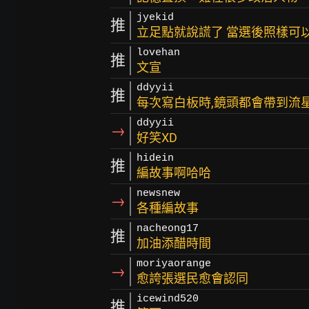
jyekid
推
立足點就說謊了 當選後照樣可
lovehan
推
文宣
ddyyii
推
每次寫白板時,鏡頭都會帶到流
ddyyii
→
好笑XD
hidein
推
編故事啊哈哈
newsnew
→
各種編故事
nacheong17
推
加油添醋時間
moriyaorange
→
愈誇張選民愈會認同
icewind520
推