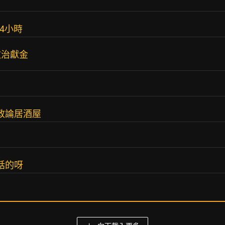
4小時
政治獻金
政論居酒屋
話的呀