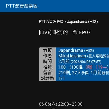
PTT
影音娛樂區
PTT影音娛樂區
/
Japandrama (日劇)
[LIVE] 銀河的一票 EP07
看板
Japandrama
(日劇)
作者
MikaHakkinen
(丟人現眼過氣
時間
2月前
(2026/06/06 07:57)
推噓
100
(
100
推
0
噓
119
→
)
留言
219則, 27人
, 1月前
參與
最新
討論串
1/1
06-06(六) 22:00~23:00
