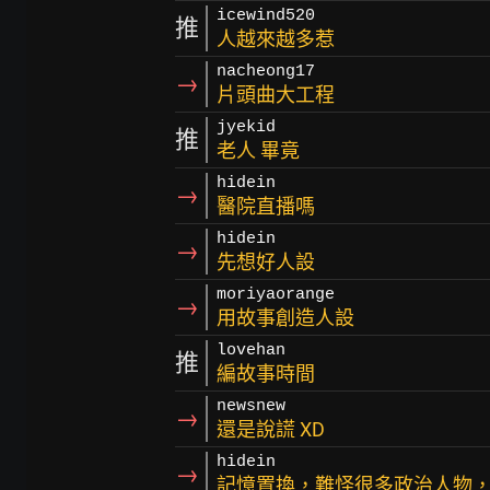
icewind520
推
人越來越多惹
nacheong17
→
片頭曲大工程
jyekid
推
老人 畢竟
hidein
→
醫院直播嗎
hidein
→
先想好人設
moriyaorange
→
用故事創造人設
lovehan
推
編故事時間
newsnew
→
還是說謊 XD
hidein
→
記憶置換，難怪很多政治人物，