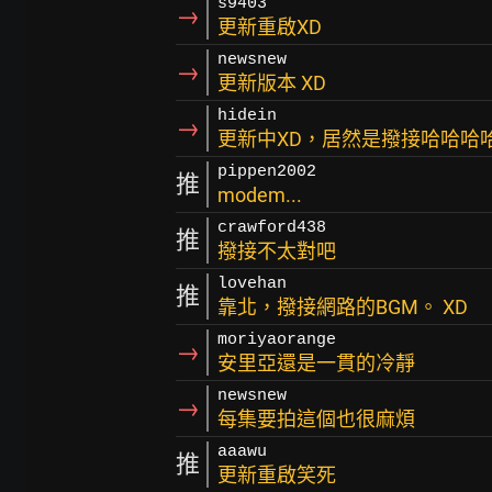
s9403
→
更新重啟XD
newsnew
→
更新版本 XD
hidein
→
更新中XD，居然是撥接哈哈哈
pippen2002
推
modem...
crawford438
推
撥接不太對吧
lovehan
推
靠北，撥接網路的BGM。 XD
moriyaorange
→
安里亞還是一貫的冷靜
newsnew
→
每集要拍這個也很麻煩
aaawu
推
更新重啟笑死