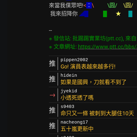
來當我僕眾吧!
<
︰
\           
\囧/     
\囧/   
 我來招降你 
◢█            
█       
★      
█    
※ 發信站: 批踢踢實業坊(ptt.cc), 來自: 2
※ 文章網址: 
https://www.ptt.cc/bb
pippen2002
推
Go! 演員表越來越多行!
hidein
推
如果是國興，刀就看不到了
jyekid
→
小透死透了嗎
s9403
推
命只又一條 被刺到大腿住10天
nacheong17
推
五十嵐更新中