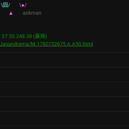
 
\囧
/        
\●/                
       
▲        
aokman   
7.53.248.38 (臺灣)

s/Japandrama/M.1780732675.A.A50.html