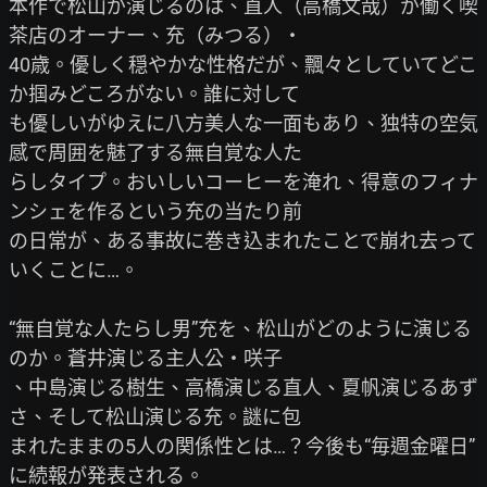
本作で松山が演じるのは、直人（高橋文哉）が働く喫
茶店のオーナー、充（みつる）・

40歳。優しく穏やかな性格だが、飄々としていてどこ
か掴みどころがない。誰に対して

も優しいがゆえに八方美人な一面もあり、独特の空気
感で周囲を魅了する無自覚な人た

らしタイプ。おいしいコーヒーを淹れ、得意のフィナ
ンシェを作るという充の当たり前

の日常が、ある事故に巻き込まれたことで崩れ去って
いくことに…。

“無自覚な人たらし男”充を、松山がどのように演じる
のか。蒼井演じる主人公・咲子

、中島演じる樹生、高橋演じる直人、夏帆演じるあず
さ、そして松山演じる充。謎に包

まれたままの5人の関係性とは…？今後も“毎週金曜日”
に続報が発表される。
