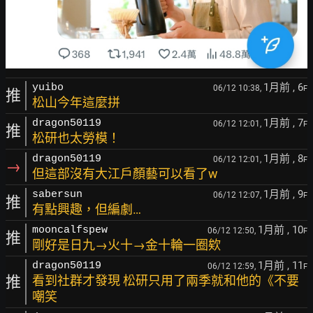
1月前
, 6
yuibo
06/12 10:38,
F
推
松山今年這麼拼
1月前
, 7
dragon50119
06/12 12:01,
F
推
松研也太勞模！
1月前
, 8
dragon50119
06/12 12:01,
F
→
但這部沒有大江戶顏藝可以看了w
1月前
, 9
sabersun
06/12 12:07,
F
推
有點興趣，但編劇…
1月前
, 10
mooncalfspew
06/12 12:50,
F
推
剛好是日九→火十→金十輪一圈欸
1月前
, 11
dragon50119
06/12 12:59,
F
推
看到社群才發現 松研只用了兩季就和他的《不要
嘲笑