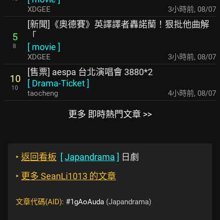
XDGEE
3小時前
,
08/07
[新聞]《奧德賽》英譯譯者轟諾蘭！狠批他曲解
「
5
[
movie
]
8
XDGEE
3小時前
,
08/07
[售票] aespa 台北演唱會 3880*2
10
[
Drama-Ticket
]
10
taocheng
4小時前
,
08/07
更多 即時熱門文章 >>
‣
返回看板
[
Japandrama
]
日劇
‣
更多 SeanLi1013 的文章
文章代碼(AID):
#1gAoAuda
(Japandrama)