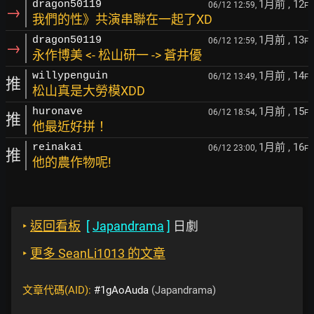
1月前
, 12
dragon50119
06/12 12:59,
F
→
我們的性》共演串聯在一起了XD
1月前
, 13
dragon50119
06/12 12:59,
F
→
永作博美 <- 松山研一 -> 蒼井優
1月前
, 14
willypenguin
06/12 13:49,
F
推
松山真是大勞模XDD
1月前
, 15
huronave
06/12 18:54,
F
推
他最近好拼！
1月前
, 16
reinakai
06/12 23:00,
F
推
他的農作物呢!
‣
返回看板
[
Japandrama
]
日劇
‣
更多 SeanLi1013 的文章
文章代碼(AID):
#1gAoAuda
(Japandrama)