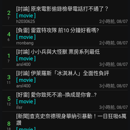
[討論] 原來電影偷錄檢舉電話打不通了？
2
[
movie
]
7
h2030625
2小時前
,
08/07
[負雷] 雷霆特攻隊 前10 分鐘好看嗎?
4
[
movie
]
6
rronbang
2小時前
,
08/07
[討論] 小小兵與大怪獸 票房系列最低
1
[
movie
]
7
arsl400
3小時前
,
08/07
[討論] 伊萊羅斯「冰淇淋人」全面性負評
3
[
movie
]
11
arsl400
3小時前
,
08/07
[好雷] 愛你致死不渝--換成是你會..?
5
[
movie
]
12
ilsr
3小時前
,
08/07
[新聞]查克史奈德現身華納引暴動！一日狂吸6萬
讚
8
[
movie
]
18