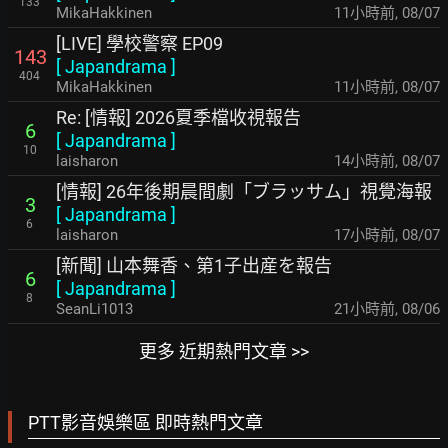
133
MikaHakkinen
11小時前
,
08/07
[LIVE] 學校警察 EP09
143
[
Japandrama
]
404
MikaHakkinen
11小時前
,
08/07
Re: [情報] 2026夏季檔收視報告
6
[
Japandrama
]
10
laisharon
14小時前
,
08/07
[情報] 26年後期晨間劇「ブラッサム」視覺海報
3
[
Japandrama
]
6
laisharon
17小時前
,
08/07
[新聞] 山本舞香、第1子出産を報告
6
[
Japandrama
]
8
SeanLi1013
21小時前
,
08/06
更多 近期熱門文章 >>
PTT影音娛樂區 即時熱門文章