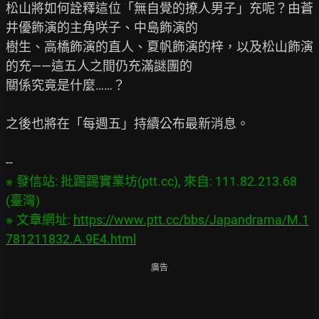
松山將如何詮釋這位「無自覺的撩人男子」充呢？由蒼
井優飾演的主角咲子、中島飾演的

樹生、高橋飾演的直人、夏帆飾演的梓，以及松山飾演
的充——這五人之間仍充滿謎團的

關係究竟是什麼……？

之後也將在「每週五」持續公布最新消息。

※ 發信站: 批踢踢實業坊(ptt.cc), 來自: 111.82.213.68 
(臺灣)

※ 文章網址: 
https://www.ptt.cc/bbs/Japandrama/M.1
781211832.A.9E4.html
廣告