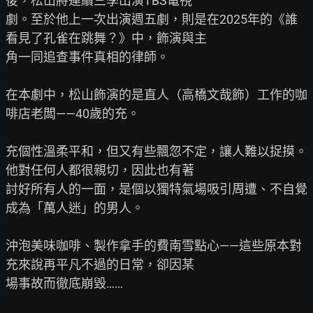
後，松山將連續三季出演TBS電視

劇。至於他上一次出演週五劇，則是在2025年的《誰
看見了孔雀在跳舞？》中，飾演與主

角一同追查事件真相的律師。

在本劇中，松山飾演的是直人（高橋文哉飾）工作的咖
啡店老闆——40歲的充。

充個性溫柔平和，但又有些飄忽不定，讓人難以捉摸。
他對任何人都很親切，因此也有著

討好所有人的一面，是個以獨特氣場吸引周遭、不自覺
成為「萬人迷」的男人。

沖泡美味咖啡、製作拿手的費南雪點心——這些原本對
充來說再平凡不過的日常，卻因某

場事故而徹底崩毀……
