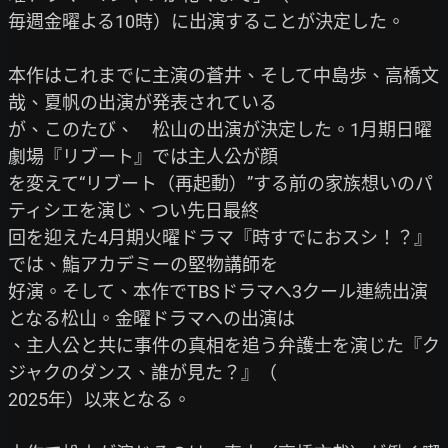
毎週金曜よる10時）に出演することが決定した。

本作はこれまでに主演の蒼井、そして中島歩、高橋文
哉、夏帆の出演が発表されている

が、このたび、　松山の出演が決定した。1月期日曜
劇場『リブート』では主人公が顔

を変えて“リブート（再起動）”する前の家族想いのパ
ティシエを演じ、つい先日最終

回を迎えた4月期火曜ドラマ『時すでにおスシ！？』
では、鮨アカデミーの堅物講師を

好演。そして、本作でTBSドラマへ3クール連続出演
となる松山。金曜ドラマへの出演は

、主人公と共に事件の真相を追う弁護士を演じた『ク
ジャクのダンス、誰が見た？』（

2025年）以来となる。
