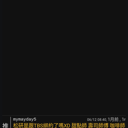
1月前
, 1
mymayday5
06/12 08:40,
F
推
松研是跟TBS綁約了嗎XD 甜點師 壽司師傅 咖啡師