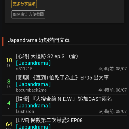
更多分享選項
關閉廣告 方便截圖
Japandrama 近期熱門文章
[心得] 大追跡 S2 ep.3 （雷）
10
[
Japandrama
]
18
s811215
4小時前
,
08/07
[閒聊] 《直到T恤乾了為止》EP05 出大事
8
[
Japandrama
]
16
bbcumback2me
4小時前
,
08/07
[情報] 『大搜查線 N.E.W.』追加CAST兩名
4
[
Japandrama
]
7
laisharon
5小時前
,
08/07
[LIVE] 倒數第二次戀愛3 EP08
64
[
Japandrama
]