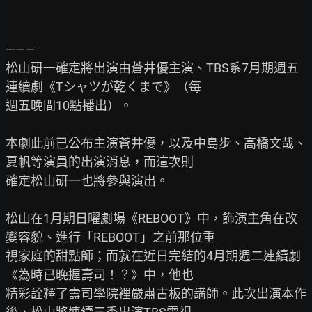
———

松山研一確定將出演由蒼井優主演、TBS系7月期週五
連續劇《Tシャツが乾くまで》（每

週五晚間10點播出）。

本劇此前已公布主演蒼井優，以及中島步、高橋文哉、
夏帆等演員的出演消息，而這次則

確定松山研一也將參與演出。

松山在1月期日曜劇場《REBOOT》中，飾演主角在改
變容貌、進行「REBOOT」之前那位重

視家庭的甜點師；而就在近日完結的4月期週二連續劇
《為時已晚握壽司！？》中，他也

精彩詮釋了壽司學院裡嚴肅古板的講師。此次出演本作