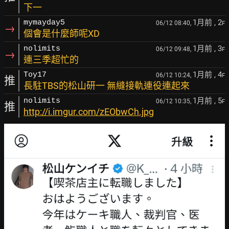
下一
1月前
, 2
mymayday5
06/12 08:40,
F
→
個會是什麼師呢XD
1月前
, 3
nolimits
06/12 09:48,
F
→
連三季超忙的
1月前
, 4
Toy17
06/12 10:24,
F
推
長駐TBS的松山研一 無縫接軌連役連起來
1月前
, 5
nolimits
06/12 10:35,
F
推
http://i.imgur.com/zEObwCh.jpg