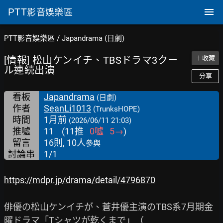
PTT
影音娛樂區
PTT影音娛樂區
/
Japandrama (日劇)
[情報] 松山ケンイチ、TBSドラマ3クー
＋收藏
ル連続出演
分享
看板
Japandrama
(日劇)
作者
SeanLi1013
(TrunksHOPE)
時間
1月前
(2026/06/11 21:03)
推噓
11
(
11
推
0
噓
5
→
)
留言
16則, 10人
參與
討論串
1/1
https://mdpr.jp/drama/detail/4796870
俳優の松山ケンイチが、蒼井優主演のTBS系7月期金
曜ドラマ「Tシャツが乾くまで」（
