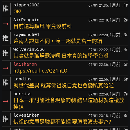
1月前
, 1
pippen2002
07/01 21:35,
F
推
OK!
1月前
, 2
AirPenguin
07/01 22:10,
F
→
目前還算順風 畢竟沒前科
1月前
, 3
raymond501
07/01 22:20,
F
推
這兩人認知不同，湊一起就是富士的錯
1月前
, 4
Wolverin5566
07/01 22:22,
F
推
其實就是職場霸凌啊 日本真的該學學台灣
1月前
, 5
laisharon
07/01 22:36,
F
→
https://reurl.cc/Q21nLO
1月前
, 6
Landius
07/01 22:56,
F
推
就世代差異,就算佛祖沒自覺也會變趴瓦哈啦
1月前
, 7
borriss
07/01 22:59,
F
→
日本一堆討論社會現象的劇 結果這題材就這樣放
掉(X
1月前
, 8
lovesinker
07/01 23:18,
F
推
佛祖的意思是臉都不能捏 要怎麼演夫妻???