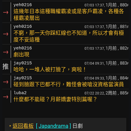
1月前
, 880
yeh0216
07/03 17:37,
F
→
這幾年日本這種職權霸凌或是客戶霸凌，各種各
樣霸凌層出
1月前
, 881
yeh0216
07/03 17:37,
F
→
不窮，那一天你踩紅線也不知道，所以才會有極
度不妥這種
1月前
, 882
yeh0216
07/03 17:37,
F
→
劇出現
1月前
, 883
jay0215
07/04 09:31,
F
推
哈哈，一堆人被打臉了，爽啦！
1月前
, 884
jay0215
07/04 09:33,
F
→
碰到臉跟下巴都不行，難怪會被嗆沒資格當演員
2周前
, 885
luba2
07/22 20:22,
F
→
什麼都不能碰？月薪嬌妻特別篇喔？
‣
返回看板
[
Japandrama
]
日劇