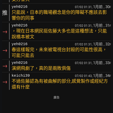
1月前
, 30
yeh0216
07/02 01:31,
F
推
只能說，日本的職場觀念是你的障礙不應該去影
響你的同事
1月前
, 31
yeh0216
07/02 01:31,
F
→
，現在日本網民挺佐藤大多也是這種想法，只能
說橋本被文
1月前
, 32
yeh0216
07/02 01:31,
F
→
春這樣報完，未來被電視台封殺的可能性很高，
可能只能去
1月前
, 33
yeh0216
07/02 01:31,
F
→
演網飛劇了，真的是兩敗俱傷
1月前
, 34
keichi39
07/02 01:43,
F
→
不過佐藤認為有被曲解的部分,感覺製作或經紀方
還有什麼
廣告