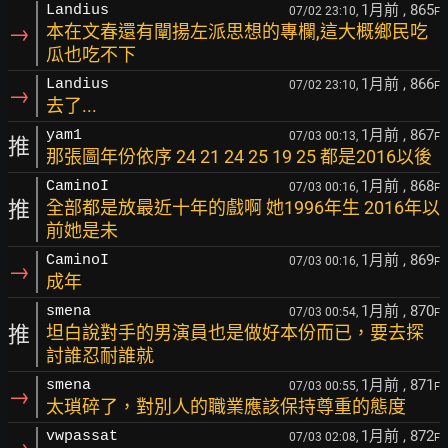
1月前
, 865
Landius
07/02 23:10,
F
→
本在文春還有闡揚左派思想的專欄,這大概鄉民吃
瓜也吃不下
1月前
, 866
Landius
07/02 23:10,
F
→
去了...
1月前
, 867
yam1
07/03 00:13,
F
推
那張圖年份依序 24 21 24 25 19 25 都是2016以後
1月前
, 868
CaminoI
07/03 00:16,
F
推
全部都是放最近十年的戲啊 她1996年生 2016年以
前她是未
1月前
, 869
CaminoI
07/03 00:16,
F
→
成年
1月前
, 870
smena
07/03 00:54,
F
推
坦白說對手的男演員也是做好本份而已，要去探
討誰忍耐誰就
1月前
, 871
smena
07/03 00:55,
F
→
太瑣碎了，對別人的職業應該保持尊重的態度
1月前
, 872
vwpassat
07/03 02:08,
F
→