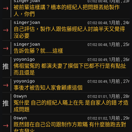
1月前
, 23
singerjoan
07/02 00:48,
F
→
被前輩這樣講？橋本的經紀人把問題丟給製作
人，你們
1月前
, 24
singerjoan
07/02 00:48,
F
→
自己評估，製作人跟佐藤經紀人討論半天又覺得
沒必要
1月前
, 25
singerjoan
07/02 00:48,
F
→
告訴佐藤？就……這樣
1月前
, 26
yoyonigo
07/02 00:49,
F
推
佛祖蠻冤的 都演夫妻了摸個下巴都不行是有點扯
而且還是
1月前
, 27
yoyonigo
07/02 00:49,
F
→
事後才被告知人家會顧慮這個
1月前
, 28
Oswyn
07/02 01:01,
F
推
冤什麼 自己的經紀人瞞上在先 是自家人的錯 才造
成問題
1月前
, 29
Oswyn
07/02 01:02,
F
→
既然錯在自己公司跟制作方欺瞞 有什麼臉跑去對
女方發火