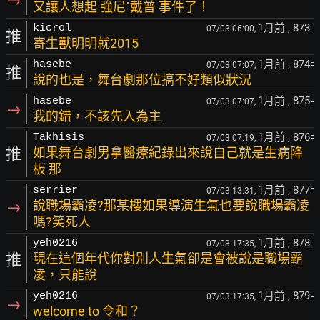
又讓人想起 強尼˙戴普 事件了！
1月前
, 873
kicrol
07/03 06:00,
F
推
寄生獸明明就2015
1月前
, 874
hasebe
07/03 07:07,
F
推
說的也是，舞台劇那位搞不好類似狀況
1月前
, 875
hasebe
07/03 07:07,
F
→
我的錯，不該先入為主
1月前
, 876
Takhisis
07/03 07:19,
F
推
如果舞台劇男拿醫療紀錄出來說自己就是生病降
板 那
1月前
, 877
serrier
07/03 13:31,
F
→
說職場霸凌?那某樓如果導演生氣也要說職場霸凌
嗎?笑死人
1月前
, 878
yeh0216
07/03 17:35,
F
推
現在這個年代你對別人生氣卻是會被說是職場霸
凌，只能說
1月前
, 879
yeh0216
07/03 17:35,
F
→
welcome to 令和？