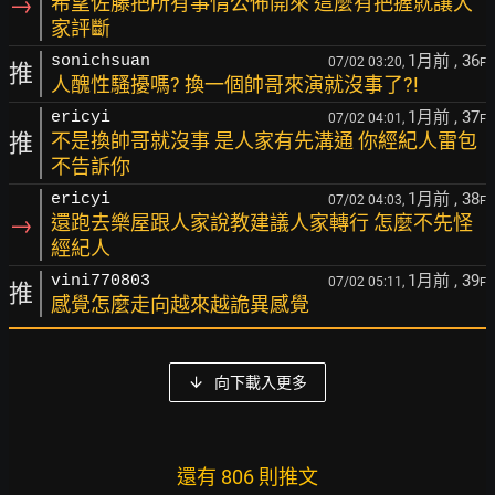
→
希望佐藤把所有事情公佈開來 這麼有把握就讓大
家評斷
1月前
, 36
sonichsuan
07/02 03:20,
F
推
人醜性騷擾嗎? 換一個帥哥來演就沒事了?!
1月前
, 37
ericyi
07/02 04:01,
F
推
不是換帥哥就沒事 是人家有先溝通 你經紀人雷包
不告訴你
1月前
, 38
ericyi
07/02 04:03,
F
→
還跑去樂屋跟人家說教建議人家轉行 怎麼不先怪
經紀人
1月前
, 39
vini770803
07/02 05:11,
F
推
感覺怎麼走向越來越詭異感覺
向下載入更多
還有 806 則推文