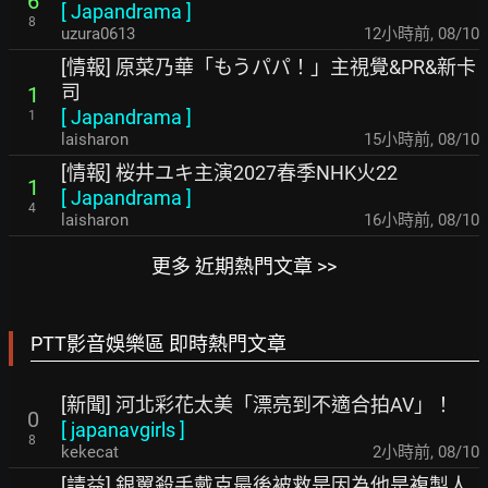
6
[
Japandrama
]
8
uzura0613
12小時前
,
08/10
[情報] 原菜乃華「もうパパ！」主視覺&PR&新卡
司
1
[
Japandrama
]
1
laisharon
15小時前
,
08/10
[情報] 桜井ユキ主演2027春季NHK火22
1
[
Japandrama
]
4
laisharon
16小時前
,
08/10
更多 近期熱門文章 >>
PTT影音娛樂區 即時熱門文章
[新聞] 河北彩花太美「漂亮到不適合拍AV」！
0
[
japanavgirls
]
8
kekecat
2小時前
,
08/10
[請益] 銀翼殺手戴克最後被救是因為他是複製人