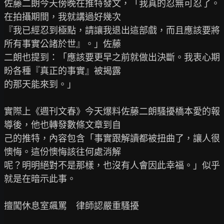
佐藤二朗今天傍晚在推特發文，「我真的忍無可忍了。
在拍攝期間，我就講過好幾次

『我已經忍到極點，請讓我退出這部戲，而且應該要將
所有事實公諸於世』。」佐藤

二朗也提到：「應該要更早之前就做出決斷。我衷心期
盼各種『真正的事實』被揭露

的那天能來到。」

實際上《週刊文春》今天爆料佐藤二朗騷擾橋本愛的報
導後，他也轉發數條文章到自

己的推特，內容包含「事實跟解讀都被扭曲了，讓人很
懊悔。這份懊悔該往何處消解

呢？明明絕對不是那樣，也沒有人會因此幸福。」似乎
就是在暗示此事。

擅闖休息室飆罵　律師認嚴重騷擾
