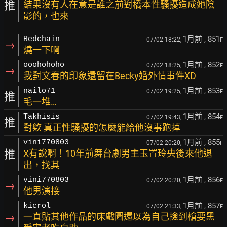
推
結果沒有人在意是誰之前對橋本性騷擾造成她陰
影的，也來
1月前
, 851
Redchain
07/02 18:22,
F
→
燒一下啊
1月前
, 852
ooohohoho
07/02 18:25,
F
→
我對文春的印象還留在Becky婚外情事件XD
1月前
, 853
nailo71
07/02 19:25,
F
推
毛一堆…
1月前
, 854
Takhisis
07/02 19:43,
F
推
對欸 真正性騷擾的怎麼能給他沒事跑掉
1月前
, 855
vini770803
07/02 20:20,
F
推
X有說啊！10年前舞台劇男主玉置玲央後來他退
出，找其
1月前
, 856
vini770803
07/02 20:20,
F
→
他男演接
1月前
, 857
kicrol
07/02 21:33,
F
→
一直貼其他作品的床戲圖還以為自己撿到槍要黑