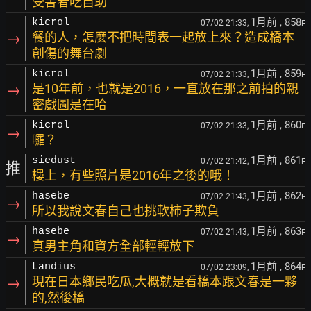
受害者吃自助
1月前
, 858
kicrol
07/02 21:33,
F
→
餐的人，怎麼不把時間表一起放上來？造成橋本
創傷的舞台劇
1月前
, 859
kicrol
07/02 21:33,
F
→
是10年前，也就是2016，一直放在那之前拍的親
密戲圖是在哈
1月前
, 860
kicrol
07/02 21:33,
F
→
囉？
1月前
, 861
siedust
07/02 21:42,
F
推
樓上，有些照片是2016年之後的哦！
1月前
, 862
hasebe
07/02 21:43,
F
→
所以我說文春自己也挑軟柿子欺負
1月前
, 863
hasebe
07/02 21:43,
F
→
真男主角和資方全部輕輕放下
1月前
, 864
Landius
07/02 23:09,
F
→
現在日本鄉民吃瓜,大概就是看橋本跟文春是一夥
的,然後橋