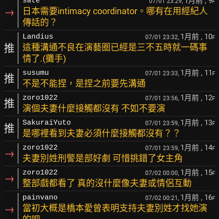
1月前
, 9
sate
07/01 23:29,
F
→
日本需要intimacy coordinator。哪有在用經紀人
傳話的？
1月前
, 10
Landius
07/01 23:32,
F
推
這種溝通不良在演藝圈已經是三不五時就一碼事
情了.(攤手)
1月前
, 11
susumu
07/01 23:33,
F
推
不是不能捏，是捏之前要先溝通
1月前
, 12
zoro1022
07/01 23:56,
F
推
演個夫妻什麼接觸都沒有 不如不要演
1月前
, 13
SakuraiYuto
07/01 23:59,
F
推
是哪裡看到夫妻必須什麼接觸都沒有？？
1月前
, 14
zoro1022
07/01 23:59,
F
→
夫妻別姓刑警是部好劇 可惜挑錯了女主角
1月前
, 15
zoro1022
07/02 00:00,
F
→
整部戲都看了 真的沒什麼像夫妻或情侶互動
1月前
, 16
painvano
07/02 00:21,
F
→
當初大概是橋本愛曾表明支持夫妻別姓才找她演