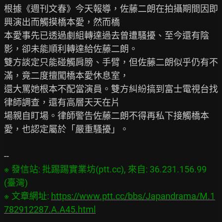
根據《週刊文春》今天報導，佐藤二朗在拍攝期間因即
興演出而觸摸橋本愛，然而橋

本愛事先已透過劇組轉達過去曾遭騷擾、至今還有陰
影，卻未能順利轉達給佐藤二朗。

雙方談定只能碰觸肩膀、手臂，但佐藤二朗似乎仍有不
滿，竟二度擅闖橋本愛休息室，

還大罵她根本不配當演員。雙方糾紛搞到富士電視台找
律師調查，還有高層天天在片

場親自盯場。律師警告佐藤二朗不得再私下接觸橋本
愛，也認定屬於「嚴重騷擾」。

※ 發信站: 批踢踢實業坊(ptt.cc), 來自: 36.231.156.99 
(臺灣)

※ 文章網址: 
https://www.ptt.cc/bbs/Japandrama/M.1
782912287.A.A45.html