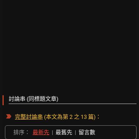
討論串 (同標題文章)
完整討論串
(本文為第 2 之 13 篇)：
排序：
最新先
|
最舊先
|
留言數