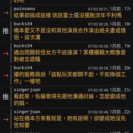
的吧
1月前
, 17
painvano
07/02 00:21,
F
→
結果卻搞成這樣 該說富士還沒擺脫流年不利嗎
1月前
, 18
bucks34
07/02 00:28,
F
推
橋本愛又不是沒和其他演員合作演出過夫妻或情
侶，這次溝
1月前
, 19
bucks34
07/02 00:28,
F
→
通出問題就怪女方不該接演？某樓邏輯大概像是
對被言語騷
1月前
, 20
bucks34
07/02 00:28,
F
→
擾的服務員說「這點玩笑都開不起，不如換個工
作」一樣吧
1月前
, 21
singerjoan
07/02 00:48,
F
推
看起來，佐藤覺得先跟他溝通討論，怎麼變成他
的鍋。
1月前
, 22
singerjoan
07/02 00:48,
F
→
站在橋本方來看就是，她有說啊！卻變成她沒先
告知要