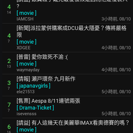
?
4
[
movie
]
14
IAMCSH
3小時前
,
08/10
[新聞]派拉蒙併購案成DCU最大隱憂？傳將嚴格
限
4
[
movie
]
7
XDGEE
4小時前
,
08/10
[普雷] 愛你致死不渝 :(
2
[
movie
]
13
waymayday
4小時前
,
08/10
[情報] 瀬戸環奈 九月新作
3
[
japanavgirls
]
7
ele21513
5小時前
,
08/10
[售票] Aespa 8/11連號兩張
7
[
Drama-Ticket
]
7
isevensss
5小時前
,
08/10
[請益] 有人這幾天在美麗華IMAX看奧德賽的嗎？
6
[
movie
]
16