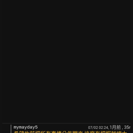
1月前
, 35
mymayday5
07/02 02:24,
F