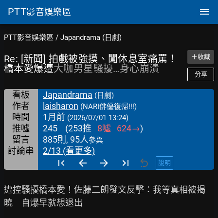
PTT
影音娛樂區
PTT影音娛樂區
/
Japandrama (日劇)
Re: [新聞] 拍戲被強摸、闖休息室痛罵！
＋收藏
橋本愛爆遭
大咖男星騷擾…身心崩潰
分享
看板
Japandrama
(日劇)
作者
laisharon
(NARI俳優復帰!!!)
時間
1月前
(2026/07/01 13:24)
推噓
245
(
253
推
8
噓
624
→
)
留言
885則, 95人
參與
討論串
2/13 (看更多)
說明
遭控騷擾橋本愛！佐藤二朗發文反擊：我等真相被揭
曉　自爆早就想退出
