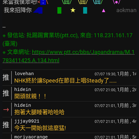
來當我僕眾吧!
<
︰
\           
\囧/     
\囧/    
\囧
/        
\●/              
 我來招降你 
◢█            
█       
★      
█           
▲        
aokman
※ 發信站: 批踢踢實業坊(ptt.cc), 來自: 118.231.161.17 
(臺灣)

※ 文章網址: 
https://www.ptt.cc/bbs/Japandrama/M.1
783411425.A.134.html
1月前
, 1
lovehan
07/07 19:30,
F
推
NHK終於讓Speed在節目上唱Steady了……
1月前
, 2
hidein
07/07 21:00,
F
推
開頭就親！！
1月前
, 3
hidein
07/07 21:01,
F
→
抱著大腿睡著哈哈哈
1月前
, 4
jjjay0921
07/07 21:01,
F
推
今天一開始就這麼猛!
1月前
, 5
moriyaorange
07/07 21:01,
F