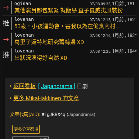
1月前
, 181
ogisan
07/08 09:33,
F
→
其他演員都包緊緊 就飯島 直子夏威夷風裝扮
1月前
, 182
lovehan
07/08 12:15,
F
推
50歲，小孩運動會，害我以為在偷臭內村……
1月前
, 183
lovehan
07/08 12:16,
F
→
萬里子還特地研究蕾絲邊 XD
1月前
, 184
lovehan
07/08 12:25,
F
推
出狀況演得好自然 XD
‣
返回看板
[
Japandrama
]
日劇
‣
更多 MikaHakkinen 的文章
文章代碼(AID):
#1gJBBX4q
(Japandrama)
更多分享選項