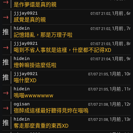
→
是作夢還是真的親
1月前
, 6
jjjay0921
07/07 21:02,
F
→
感覺是真的親
1月前
, 7
hidein
07/07 21:02,
F
推
記憶錯亂，那是万理子啦
1月前
, 8
jjjay0921
07/07 21:03,
F
→
喝到不省人事就是這樣，什麼都不記得XD
1月前
, 9
hidein
07/07 21:04,
F
推
燈幹嘛掛這麼低啦
1月前
, 10
jjjay0921
07/07 21:05,
F
推
喵什麼XD
1月前
, 11
hidein
07/07 21:05,
F
→
嗚喵wwwwwww
1月前
, 12
ogisan
07/07 21:08,
F
→
宿醉成這樣最好聽得見妳在喵嗚
1月前
, 13
hidein
07/07 21:08,
F
推
奪走那麼貴重的東西XD