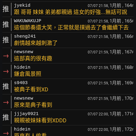
1月前
, 164
jyekid
07/07 21:58,
F
推
跟 哥哥 妹妹 弟弟都親過 這女的好強...無話可說
1月前
, 165
WAKUWAKUJP
07/07 21:58,
F
推
這個節奏還大笑，正常就是撲過去了會繼續下去
1月前
, 166
sheng241
07/07 21:58,
F
推
劇情越來越刺激了
1月前
, 167
newsnew
07/07 21:59,
F
→
這部真的很有趣
1月前
, 168
hidein
07/07 21:59,
F
→
鎌倉風景照
1月前
, 169
s9403
07/07 21:59,
F
推
被典子看到XD
1月前
, 170
newsnew
07/07 21:59,
F
→
原來是典子看到
1月前
, 171
jjjay0921
07/07 22:00,
F
推
親親被妹妹看到XDDD
1月前
, 172
hidein
07/07 22:00,
F
→
原來有人偷看