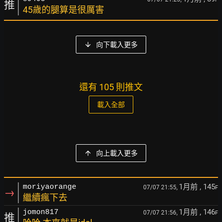
推
45歲的腿算是很厲害
向下載入更多
還有 105 則推文
載入全部
向上載入更多
1月前
, 145
moriyaorange
07/07 21:55,
F
→
繼續瘋下去
1月前
, 146
jomon817
07/07 21:56,
F
推