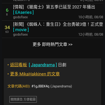
[情報] 《獵魔士》第五季已延至 2027 年播出
6
[
EAseries
]
8
godofsex
10小時前
,
08/08
[新聞] 《蜘蛛人：重生日》全台勇破3億！正式登
34
[
movie
]
63
godofsex
12小時前
,
08/08
更多 即時熱門文章 >>
‣
返回看板
[
Japandrama
]
日劇
‣
更多 MikaHakkinen 的文章
文章代碼(AID):
#1gJBBX4q
(Japandrama)
關閉廣告 方便截圖