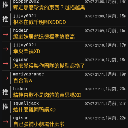
1月前
, 14
pippen2002
07/07 21:08,
F
推
奪走那麼珍貴的東西？越描越黑
1月前
, 15
jjjay0921
07/07 21:09,
F
推
根本在戳千明啊XDDDD
1月前
, 16
hidein
07/07 21:09,
F
→
編劇妹居然道德標準這麼高
1月前
, 17
jjjay0921
07/07 21:10,
F
→
幸災樂禍XD
1月前
, 18
ogisan
07/07 21:10,
F
→
怎麼覺得製作團隊的髮型都換了
1月前
, 19
moriyaorange
07/07 21:11,
F
→
百合嗎w
1月前
, 20
hidein
07/07 21:11,
F
推
精神喜歡不是肉體的意思嗎XD
1月前
, 21
squalljack
07/07 21:11,
F
推
這什麼雞同鴨講XD
1月前
, 22
ogisan
07/07 21:12,
F
→
自己腦補小劇場什麼啦