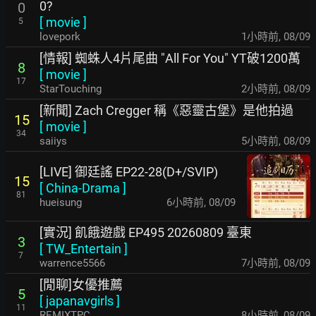
0?
0
[
movie
]
5
lovepork
1小時前
,
08/09
[情報] 蜘蛛人4片尾曲 "All For You" YT破1200萬
8
[
movie
]
17
StarTouching
2小時前
,
08/09
[新聞] Zach Cregger 稱《惡靈古堡》是他拍過
15
[
movie
]
34
saiiys
5小時前
,
08/09
[LIVE] 御廷謠 EP22-28(D+/SVIP)
15
[
China-Drama
]
81
hueisung
6小時前
,
08/09
[實況] 飢餓遊戲 EP495 20260809 臺東
3
[
TW_Entertain
]
7
warrence5566
7小時前
,
08/09
[閒聊]女優推薦
5
[
japanavgirls
]
11
REMIXTPC
8小時前
,
08/09