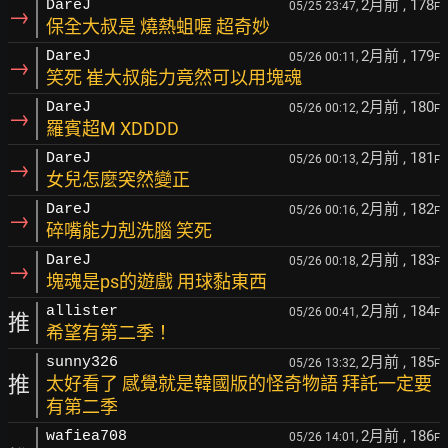
2月前
, 178
DareJ
05/25 23:47,
F
→
保全大叔是 燒熱蛆喔 超奇妙
2月前
, 179
DareJ
05/26 00:11,
F
→
笑死 崔大叔能力竟然可以用塊魂
2月前
, 180
DareJ
05/26 00:12,
F
→
羅賓超M XDDDD
2月前
, 181
DareJ
05/26 00:13,
F
→
女兒怎麼突然變正
2月前
, 182
DareJ
05/26 00:16,
F
→
碎嘴能力剋洗腦 笑死
2月前
, 183
DareJ
05/26 00:18,
F
→
塊魂是ps的遊戲 用球黏東西
2月前
, 184
allister
05/26 00:41,
F
推
希望有第二季！
2月前
, 185
sunny326
05/26 13:32,
F
推
太好看了 感覺就是韓國版的怪奇物語 拜託一定要
有第二季
2月前
, 186
wafiea708
05/26 14:01,
F