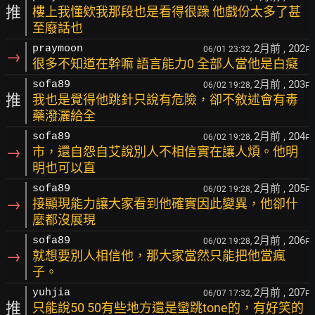
推
樓上我懂欸我那段也是看得很躁 他戲份太多了甚
至廢話也
2月前
, 202
praymoon
06/01 23:32,
F
→
很多不知道在幹嘛 語言能力0 全部人當他是白癡
2月前
, 203
sofa89
06/02 19:28,
F
推
我也是覺得他跳針只說有危險，卻不敘述會有毒
藥潑灑給全
2月前
, 204
sofa89
06/02 19:28,
F
→
市，還自怨自艾說別人不相信實在讓人煩。他明
明也可以直
2月前
, 205
sofa89
06/02 19:28,
F
→
接顯現能力讓大家看到他確實因此變異，他卻什
麼都沒展現
2月前
, 206
sofa89
06/02 19:28,
F
→
就想要別人相信他，那大家當然只能把他當瘋
子。
2月前
, 207
yuhjia
06/07 17:32,
F
推
只能說50 50有些地方還是蠻跳tone的，有好笑的