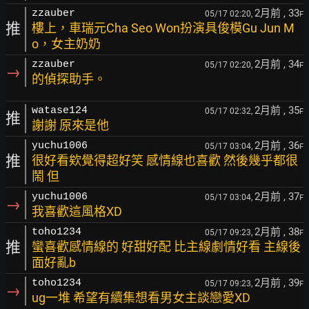
2月前
, 33
zzauber
05/17 02:20,
F
推
樓上，車瑞元Cha Seo Won扮演具俊模Gu Jun M
o，女主奶奶
2月前
, 34
zzauber
05/17 02:20,
F
→
的偵探助手。
2月前
, 35
watase124
05/17 02:32,
F
推
謝謝 原來是他
2月前
, 36
yuchu1006
05/17 03:04,
F
推
很好看欸覺得超好笑 感情線也喜歡 然後幾乎都很
鬧 但
2月前
, 37
yuchu1006
05/17 03:04,
F
→
我喜歡這風格XD
2月前
, 38
toho1234
05/17 09:23,
F
推
蠻喜歡感情線的 好甜好配 比主線劇情好看 主線後
面好亂b
2月前
, 39
toho1234
05/17 09:23,
F
→
ug一堆 希望有續集想看男女主談戀愛XD