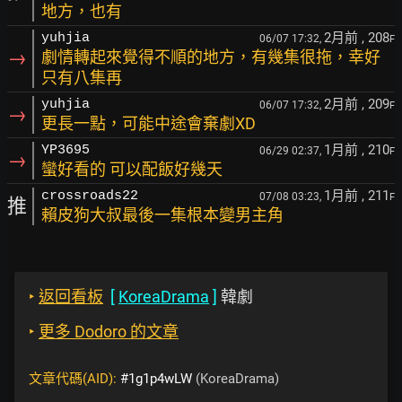
地方，也有
2月前
, 208
yuhjia
06/07 17:32,
F
→
劇情轉起來覺得不順的地方，有幾集很拖，幸好
只有八集再
2月前
, 209
yuhjia
06/07 17:32,
F
→
更長一點，可能中途會棄劇XD
1月前
, 210
YP3695
06/29 02:37,
F
→
蠻好看的 可以配飯好幾天
1月前
, 211
crossroads22
07/08 03:23,
F
推
賴皮狗大叔最後一集根本變男主角
‣
返回看板
[
KoreaDrama
]
韓劇
‣
更多 Dodoro 的文章
文章代碼(AID):
#1g1p4wLW
(KoreaDrama)