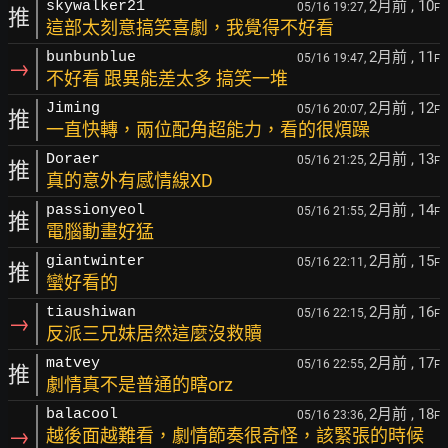
2月前
, 10
skywalker21
05/16 19:27,
F
推
這部太刻意搞笑喜劇，我覺得不好看
2月前
, 11
bunbunblue
05/16 19:47,
F
→
不好看 跟異能差太多 搞笑一堆
2月前
, 12
Jiming
05/16 20:07,
F
推
一直快轉，兩位配角超能力，看的很煩躁
2月前
, 13
Doraer
05/16 21:25,
F
推
真的意外有感情線XD
2月前
, 14
passionyeol
05/16 21:55,
F
推
電腦動畫好猛
2月前
, 15
giantwinter
05/16 22:11,
F
推
蠻好看的
2月前
, 16
tiaushiwan
05/16 22:15,
F
→
反派三兄妹居然這麼沒救贖
2月前
, 17
matvey
05/16 22:55,
F
推
劇情真不是普通的瞎orz
2月前
, 18
balacool
05/16 23:36,
F
→
越後面越難看，劇情節奏很奇怪，該緊張的時候