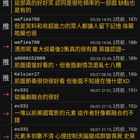
推
這部真的好好笑 認同是很吃頻率的一部戲 缺點也
是有的
2月前
, 187
wafiea708
05/26 14:05,
F
推
但是笑料和有超能力的眾人都讓人留下記憶 珠蘭
皓蘭也很
2月前
, 188
wafiea708
05/26 14:06,
F
→
漂亮呢 崔大叔最後2集真的很有趣 英雄認證~
2月前
, 189
a8008152000
05/26 22:49,
F
推
前面還蠻好看的，但後面劇情怎麼亂七八糟
2月前
, 190
Kelsier27
05/27 08:50,
F
推
前面節奏很快很好看 但後面不知道在慢什麼XD
2月前
, 191
ev331
06/01 21:01,
F
→
這編劇融合的很好
2月前
, 192
ev331
06/01 21:13,
F
→
一堆以前美國電影的元素 這作者好像都融合的不
錯
2月前
, 193
ev331
06/01 21:15,
F
→
元素多到數不清 心理控制洗腦變成群變喪屍 史萊