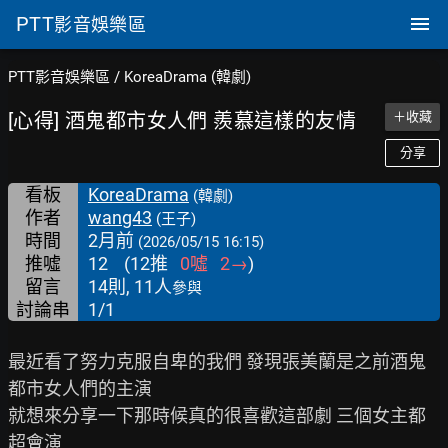
PTT
影音娛樂區
PTT影音娛樂區
/
KoreaDrama (韓劇)
[心得] 酒鬼都市女人們 羨慕這樣的友情
＋收藏
分享
看板
KoreaDrama
(韓劇)
作者
wang43
(王子)
時間
2月前
(2026/05/15 16:15)
推噓
12
(
12
推
0
噓
2
→
)
留言
14則, 11人
參與
討論串
1/1
最近看了努力克服自卑的我們 發現張美蘭是之前酒鬼
都市女人們的主演

就想來分享一下那時候真的很喜歡這部劇 三個女主都
超會演
