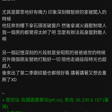
尤其是鄭恩地好有魄力 印象深刻韓智妍的家被闖入的
時候

他狂奔到樓下拿石頭丟破窗戶 然後拿滅火器壓制壞人

我一個男的都覺得太帥了吧 怎麼有辦法孤身面對敵人
啊

另一個記憶深刻的片段就是安昭熙的爸爸過世的時候

另外兩個朋友替她打點好一切 陪他走過這段時光也超
感人

後來出了第二季跟綜藝也都很好看 講著講著又想去重
刷了XD

※ 發信站: 批踢踢實業坊(ptt.cc), 來自: 36.230.6.107 (臺
灣)
