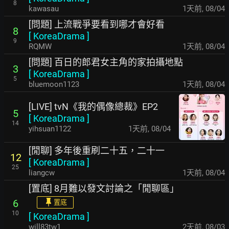
8
kawasau
1天前
,
08/04
[問題] 上流戰爭要看到哪才會好看
8
[
KoreaDrama
]
9
RQMW
1天前
,
08/04
[問題] 百日的郎君女主角的家拍攝地點
3
[
KoreaDrama
]
5
bluemoon1123
1天前
,
08/04
[LIVE] tvN《我的偶像總裁》EP2
5
[
KoreaDrama
]
14
yihsuan1122
1天前
,
08/04
[閒聊] 多年後重刷二十五，二十一
12
[
KoreaDrama
]
25
liangcw
1天前
,
08/04
[置底] 8月難以發文討論之「閒聊區」
6
置底
10
[
KoreaDrama
]
will83tw1
2天前
,
08/03