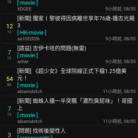
[
movie
]
19
XDGEE
9小時前
,
08/05
[新聞] 獨家丨黎彼得因病離世享年76歲-鍾志光揭
3
12
[
HK-movie
]
13
aa1052026
9小時前
,
08/05
[請益] 吉伊卡哇的問題(無雷)
7
[
movie
]
15
anher
9小時前
,
08/05
[新聞] 《超少女》全球院線正式下檔1.25億美
元！
54
[
movie
]
86
abianisbitch
11小時前
,
08/05
[新聞] 蜘蛛人播一半突飄「濃烈臭屁味」！哥國
上
7
[
movie
]
13
abianisbitch
11小時前
,
08/05
[問題] 找術後變性人
3
[
japanavgirls
]