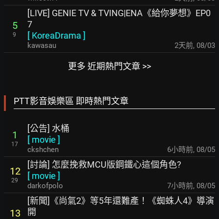
[LIVE] GENIE TV & TVING|ENA《給你夢想》EP0
7
5
[
KoreaDrama
]
9
kawasau
2天前
,
08/03
更多 近期熱門文章 >>
PTT影音娛樂區 即時熱門文章
[公告] 水桶
1
[
movie
]
17
ckshchen
6小時前
,
08/05
[討論] 怎麼挽救MCU版鋼鐵心這個角色?
12
[
movie
]
29
darkofpolo
7小時前
,
08/05
[新聞]《尚氣2》等5年還難產！《蜘蛛人4》導演
開
13