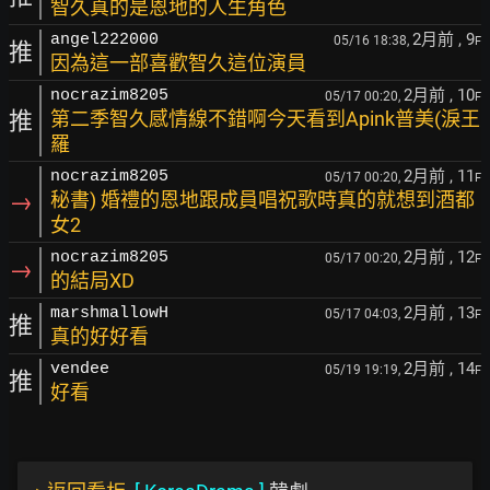
智久真的是恩地的人生角色
2月前
, 9
angel222000
05/16 18:38,
F
推
因為這一部喜歡智久這位演員
2月前
, 10
nocrazim8205
05/17 00:20,
F
推
第二季智久感情線不錯啊今天看到Apink普美(淚王
羅
2月前
, 11
nocrazim8205
05/17 00:20,
F
→
秘書) 婚禮的恩地跟成員唱祝歌時真的就想到酒都
女2
2月前
, 12
nocrazim8205
05/17 00:20,
F
→
的結局XD
2月前
, 13
marshmallowH
05/17 04:03,
F
推
真的好好看
2月前
, 14
vendee
05/19 19:19,
F
推
好看