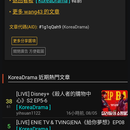
‣
返回看板
[
KoreaDrama
]
韓劇
‣
更多 wang43 的文章
文章代碼(AID):
#1g1qQah9
(KoreaDrama)
更多分享選項
關閉廣告 方便截圖
KoreaDrama 近期熱門文章
[LIVE] Disney+《殺人者的購物中
心》S2 EP5-6
38
[
KoreaDrama
]
61
yihsuan1122
16小時前
,
08/05
[LIVE] ENIE TV & TVING|ENA《給你夢想》EP08
5
[
KoreaDrama
]