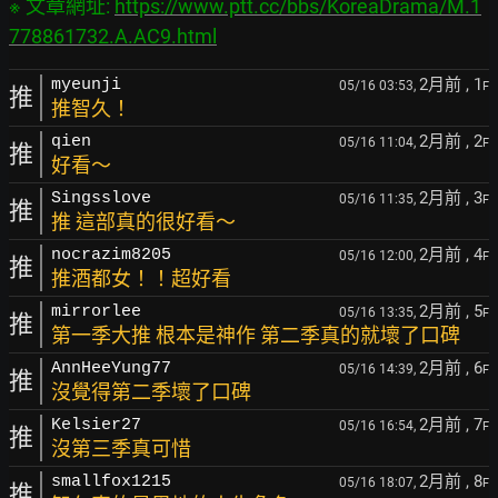
※ 文章網址: 
https://www.ptt.cc/bbs/KoreaDrama/M.1
778861732.A.AC9.html
2月前
, 1
myeunji
05/16 03:53,
F
推
推智久！
2月前
, 2
qien
05/16 11:04,
F
推
好看～
2月前
, 3
Singsslove
05/16 11:35,
F
推
推 這部真的很好看～
2月前
, 4
nocrazim8205
05/16 12:00,
F
推
推酒都女！！超好看
2月前
, 5
mirrorlee
05/16 13:35,
F
推
第一季大推 根本是神作 第二季真的就壞了口碑
2月前
, 6
AnnHeeYung77
05/16 14:39,
F
推
沒覺得第二季壞了口碑
2月前
, 7
Kelsier27
05/16 16:54,
F
推
沒第三季真可惜
2月前
, 8
smallfox1215
05/16 18:07,
F
推