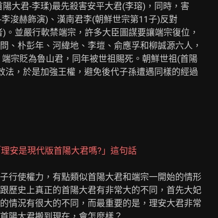
陽大君-李瑈)最先殺害安平大君(李瑢)，同時，害

李浚赫飾演)、漢南君李(朝鮮世宗第11子)反對

者)。並嚴行軟禁端宗，許多大臣圖謀要讓端宗復位，

問、朴彭年、河緯地、李塏、俞應孚和柳誠源六人，

，端宗貶為魯山君，同年被世祖賜死。朝鮮世祖(首陽

人效法，於是加強王權，避免後代子孫遭遇同樣的經過

「理安是現代版首陽大君嗎?」這句話
子行使權力，有點類似首陽大君和端宗一開始的情形

跟歷史上真正的首陽大君有非常大的不同，首先大妃

的情況有很大的不同，而最重要的是，理安大君非常

首陽大君搬到現在，會怎麼樣？
