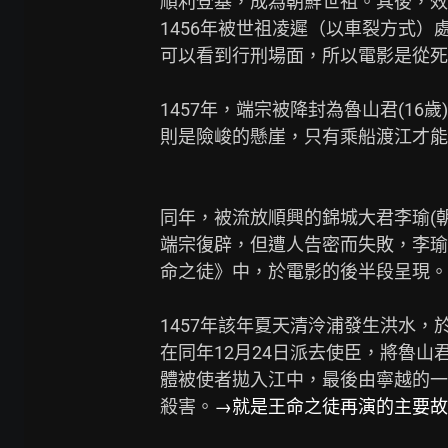
順利登基，成為朝鮮世祖。其後，效
1456年被世祖凌遲（以車裂方式）
可以看到行刑場面，所以電影是從死
1457年，端宗被降封為魯山君(16
則是險峻的懸崖，只有乘船渡江才能
同年，被流放順興的錦城大君李瑜(朝
端宗復辟，但遭人告密而失敗，李瑜
命之徒》中，於電影的後半段呈現。
1457年該年夏天清泠浦發生洪水，於
在同年12月24日派去使臣，將魯山
體被使者拋入江中，最後由寧越的一
殺害。
→就是王命之徒再演的主要故