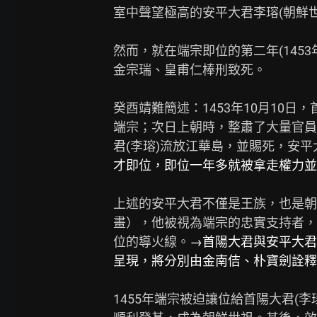
室中聲望極高的安平大君李瑢(朝鮮世
然而，就在端宗即位的第二年(145
金宗瑞、皇甫仁棒刑致死。

癸酉靖難簡述：1453年10月10
端宗；次日上朝時，整肅了大量官員
君(李瑢)流放江華島，並賜死，安平
才即位，即位一年多就被拿走權力並
上述的安平大君不僅是王族，也是朝
畫），他被視為端宗的忠實支持者，
位的導火線。
→首陽大君與安平大君
呈現，將分別由金南佶、朴寶劍詮釋
1455年端宗被迫讓位給首陽大君(李