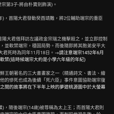
宗第3子-將由朴寶劍飾演)。

3年)，首陽大君發動癸酉靖難，將2位輔助端宗的重臣

日，首陽大君借拜訪左議政金宗瑞之機擊殺之，並立即控制

，並軟禁端宗，穩固局勢。而後隨即將其胞弟安平大

大君死時為同年11月18日。
→請注意端宗1452年6月

軟禁(這時候端宗大約是小學六年級的年紀)
鮮王朝著名的三大書畫家之一（精通詩文、書法、繪

他的慘死也成為後續「死六臣」事件意圖協助端宗復

之間的故事將在下半年上映的夢遊桃源圖中於大螢幕

瑈)，隨後端宗(14歲)被尊稱為太上王；而首陽大君則
