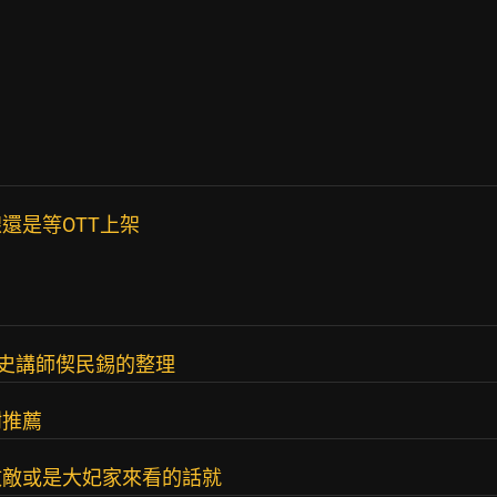
還是等OTT上架
歷史講師偰民錫的整理
謝推薦
政敵或是大妃家來看的話就