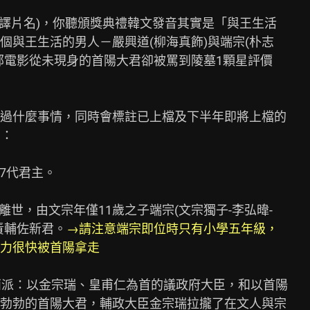
譯片名)，你聽頒獎典禮韓文發音其實是「與王生活

與王生活的男人－嚴興道(柳海真飾)與端宗(朴志

部電影從未現身的首陽大君卻被罵到陵墓1顆星評價

過什麼事情，同時會標註已上檔及下半年即將上檔的

：

7代君主。

離世，由文宗年僅11歲之子端宗(文宗獨子-李弘暐-

責輔佐新君。
→請注意端宗即位時只有小學五年級，

力很快被首陽拿走
兩派：以金宗瑞、皇甫仁為首的議政府大臣，和以首陽

勃勃的首陽大君，輔政大臣金宗瑞拉攏了在文人與宗
