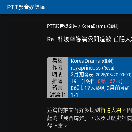
PTT
影音娛樂區
PTT影音娛樂區
/
KoreaDrama (韓劇)
Re: 朴峻華導演公開道歉 首陽
看板
KoreaDrama
(韓劇)
作者
reyaprincess
(Reya)
時間
2月前
發表
(2026/05/20 03:03)
推噓
19
(
19
推
0
噓
67
→
)
留言
86則, 17人
, 2月前
參與
最新
討論串
1/1
這篇的推文有好多提到
首陽大君
，因
起的「癸酉靖難」，以及其歷史評價
發上來。
