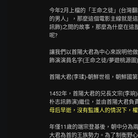
今年2月上檔的「王命之徒」(台灣翻
的男人」，那麼這個電影主線就是這個
訊飾)之間的故事，那麼為什麼在這
呢?

讓我們以首陽大君為中心來說明他做
飾演演員名字(王命之徒/夢遊桃源圖)
首陽大君(李瑈)-朝鮮世祖，朝鮮國第
1452年，首陽大君的兄長文宗(李珦)
朴志訊飾演)繼位，並由首陽大君負
母后早逝，沒有監護人的情況下，權
年僅11歲的端宗登基後，朝中分為
大君為首的王族勢力。為了制衡野心