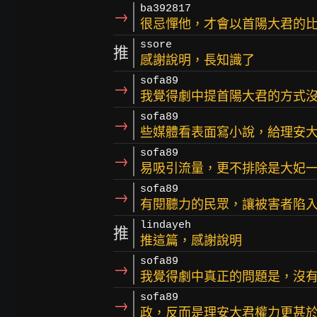
ba392817
→
很忌憚他，才會以首陽大君的
ssore
推
感謝說明，長知識了
sofa89
→
我覺得劇中提首陽大君的方式
sofa89
→
些媒體看表面寫小說，給理安
sofa89
→
易吸引流量，更不排除是大妃
sofa89
→
有閱聽力的民眾，讓被害者陷
lindayeh
推
推這篇，感謝說明
sofa89
→
我覺得劇中真正的問題是，沒
sofa89
→
政，反而是理安大君權力更甚