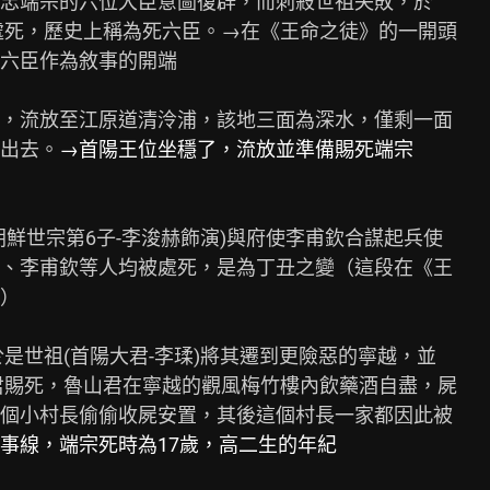
忠端宗的六位大臣意圖復辟，而刺殺世祖失敗，於

處死，歷史上稱為死六臣。→在《王命之徒》的一開頭

六臣作為敘事的開端

歲)，流放至江原道清泠浦，該地三面為深水，僅剩一面

出去。
→首陽王位坐穩了，流放並準備賜死端宗
鮮世宗第6子-李浚赫飾演)與府使李甫欽合謀起兵使

、李甫欽等人均被處死，是為丁丑之變（這段在《王

）

是世祖(首陽大君-李瑈)將其遷到更險惡的寧越，並

君賜死，魯山君在寧越的觀風梅竹樓內飲藥酒自盡，屍

個小村長偷偷收屍安置，其後這個村長一家都因此被

事線，端宗死時為17歲，高二生的年紀