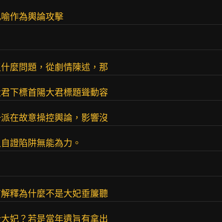
比喻作為輿論攻擊
沒什麼問題，從劇情陳述，那
大君下標首陽大君標題聳動容
一派在故意操控輿論，影響沒
入自證陷阱無能為力。
有解釋為什麼不是大妃垂簾聽
於大妃？若是當年遺旨有拿出