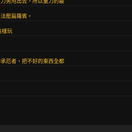
重力男甩出去，所以重力的最
無法壓扁羅賓。
這樣玩
的承厄者，把不好的東西全都