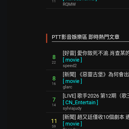
11
RQMW
PTT影音娛樂區 即時熱門文章
[好雷] 愛你致死不渝.肖查某
8
[
movie
]
22
speed2
[新聞] 《惡靈古堡》為何會出現
8
[
movie
]
16
glarc
[LIVE] 歌手2026 第12期
7
[
CN_Entertain
]
14
sylviajudy
[新聞] 趙又廷僅收10個劇本
11
[
movie
]
59