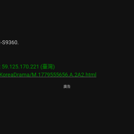
S9360.

9.125.170.221 (臺灣)

s/KoreaDrama/M.1779555656.A.2A2.html
廣告