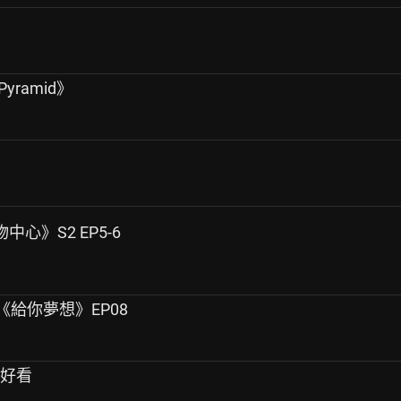
yramid》
物中心》S2 EP5-6
|ENA《給你夢想》EP08
會好看