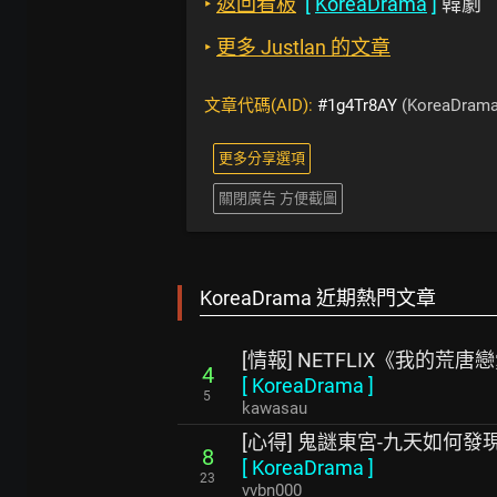
‣
返回看板
[
KoreaDrama
]
韓劇
‣
更多 Justlan 的文章
文章代碼(AID):
#1g4Tr8AY
(KoreaDrama
更多分享選項
關閉廣告 方便截圖
KoreaDrama 近期熱門文章
[情報] NETFLIX《我的荒唐戀
4
[
KoreaDrama
]
5
kawasau
[心得] 鬼謎東宮-九天如何發
8
[
KoreaDrama
]
23
vvbn000