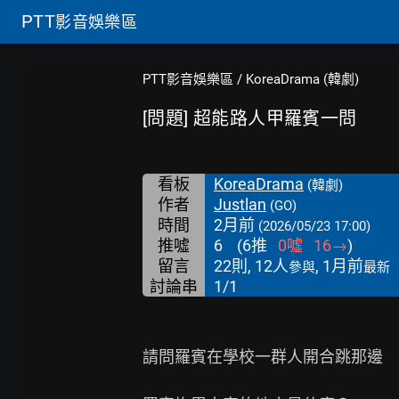
PTT
影音娛樂區
PTT影音娛樂區
/
KoreaDrama (韓劇)
[問題] 超能路人甲羅賓一問
看板
KoreaDrama
(韓劇)
作者
Justlan
(GO)
時間
2月前
(2026/05/23 17:00)
推噓
6
(
6
推
0
噓
16
→
)
留言
22則, 12人
, 1月前
參與
最新
討論串
1/1
請問羅賓在學校一群人開合跳那邊
