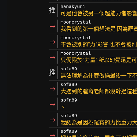
hanakyuri
推
可是他會被另一個超能力者影
mooncrystal
→
我看到的第一個想法是 因為羅賓
mooncrystal
→
不會被別的"力"影響 也不會被別
mooncrystal
→
只侷限於"力量" 所以幻覺還是
sofa89
推
無法理解為什麼做操最後一下
sofa89
→
大遇到的體育老師都沒幹過這
sofa89
→
。
sofa89
→
我認為是因為羅賓的力比重力
sofa89
→