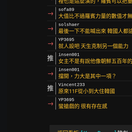
裡也是這麼演的，羅賓可以把
sofa89
→
大值比不過羅賓力量的數值才
solshaer
→
最後一下不能喊出來 韓國人都
YP3695
→
就人設吧 天生克制另一個能力
insen001
推
女主不是有說他像朝鮮五百年
insen001
→
擋開，力大是其中一項？
Vincent233
推
原來11F從小到大住韓國
YP3695
→
蠻搶戲的 很有存在感