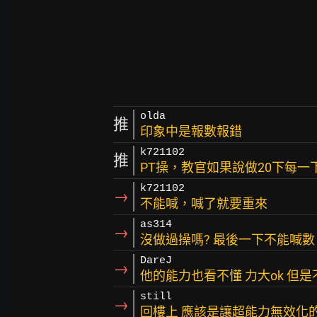
olda
推
印象中是報數報錯
k721102
推
PT操，教官如果說做20下每
k721102
→
不能喊，喊了就要重來
as314
→
沒做過操嗎? 最後一下不能喊數
DareJ
→
他的能力也看不懂 力大ok 但
still
→
回樓上 應該是讓超能力無效化