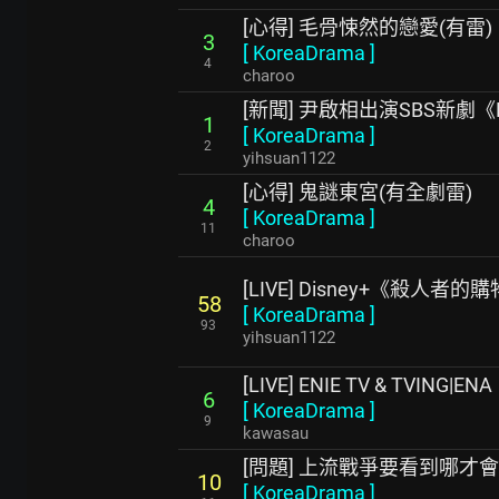
[心得] 毛骨悚然的戀愛(有雷)
3
[
KoreaDrama
]
4
charoo
[新聞] 尹啟相出演SBS新劇《P
1
[
KoreaDrama
]
2
yihsuan1122
[心得] 鬼謎東宮(有全劇雷)
4
[
KoreaDrama
]
11
charoo
[LIVE] Disney+《殺人者的購
58
[
KoreaDrama
]
93
yihsuan1122
[LIVE] ENIE TV & TVING
6
[
KoreaDrama
]
9
kawasau
[問題] 上流戰爭要看到哪才
10
[
KoreaDrama
]