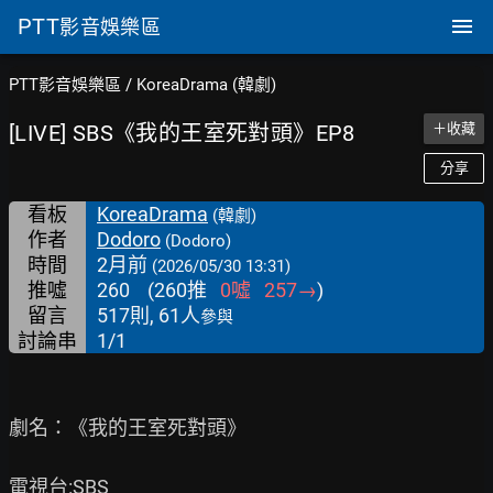
PTT
影音娛樂區
PTT影音娛樂區
/
KoreaDrama (韓劇)
[LIVE] SBS《我的王室死對頭》EP8
＋收藏
分享
看板
KoreaDrama
(韓劇)
作者
Dodoro
(Dodoro)
時間
2月前
(2026/05/30 13:31)
推噓
260
(
260
推
0
噓
257
→
)
留言
517則, 61人
參與
討論串
1/1
劇名：《我的王室死對頭》

電視台:SBS
