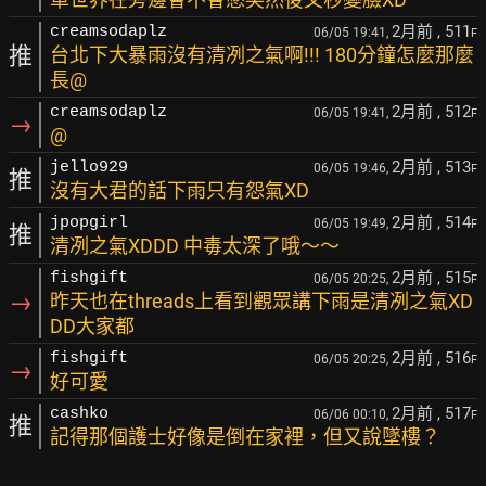
2月前
, 511
creamsodaplz
06/05 19:41,
F
推
台北下大暴雨沒有清冽之氣啊!!! 180分鐘怎麼那麼
長@
2月前
, 512
creamsodaplz
06/05 19:41,
F
→
@
2月前
, 513
jello929
06/05 19:46,
F
推
沒有大君的話下雨只有怨氣XD
2月前
, 514
jpopgirl
06/05 19:49,
F
推
清冽之氣XDDD 中毒太深了哦～～
2月前
, 515
fishgift
06/05 20:25,
F
→
昨天也在threads上看到觀眾講下雨是清冽之氣XD
DD大家都
2月前
, 516
fishgift
06/05 20:25,
F
→
好可愛
2月前
, 517
cashko
06/06 00:10,
F
推
記得那個護士好像是倒在家裡，但又說墜樓？