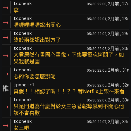
2月前
, 27
tcchenk
05/30 22:00,
F
→
拿
2月前
, 28
tcchenk
05/30 22:01,
F
→
喔喔喔喔喔說出團心
2月前
, 29
tcchenk
05/30 22:02,
F
→
終於兩都認出對方了
2月前
, 30
tcchenk
05/30 22:05,
F
→
大君居然有畫團心畫像，下集要靈魂拷問了，如
果我就是團
2月前
, 31
tcchenk
05/30 22:05,
F
→
心的你要怎麼辦呢
2月前
, 32
jpopgirl
05/30 22:05,
F
推
真假！！相認了嗎！！？？ 等Netflix上架～來看
2月前
, 33
tcchenk
05/30 22:07,
F
→
只是門道為什麼對於女三急著報導感到不開心他
該不會喜歡
2月前
, 34
tcchenk
05/30 22:07,
F
→
女三吧