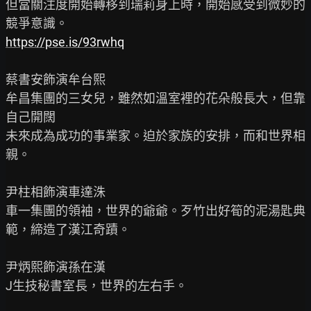
但當關注度開始轉移到瑞莉身上時，開始感受到微妙的
https://pse.is/93rwhq
蔡書安飾演牟台熙

牟昌集團的三女兒，雖然如溫室裡的花朵般長大，但靠
自己開闊

未來成為成功的事業家。迫於家族的安排，而和世界相
親。

尹柱相飾演車達洙

車一集團的領袖，世界的爺爺。歹竹出好筍的泥湯匙典
範，締造了漢江奇蹟。

尹炳熙飾演孫在漢

J生技秘書室長，世界的左右手。
