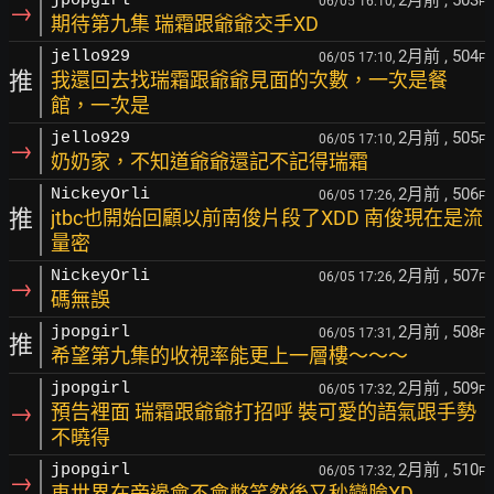
jpopgirl
06/05 16:10,
F
→
期待第九集 瑞霜跟爺爺交手XD
2月前
, 504
jello929
06/05 17:10,
F
推
我還回去找瑞霜跟爺爺見面的次數，一次是餐
館，一次是
2月前
, 505
jello929
06/05 17:10,
F
→
奶奶家，不知道爺爺還記不記得瑞霜
2月前
, 506
NickeyOrli
06/05 17:26,
F
推
jtbc也開始回顧以前南俊片段了XDD 南俊現在是流
量密
2月前
, 507
NickeyOrli
06/05 17:26,
F
→
碼無誤
2月前
, 508
jpopgirl
06/05 17:31,
F
推
希望第九集的收視率能更上一層樓～～～
2月前
, 509
jpopgirl
06/05 17:32,
F
→
預告裡面 瑞霜跟爺爺打招呼 裝可愛的語氣跟手勢
不曉得
2月前
, 510
jpopgirl
06/05 17:32,
F
→
車世界在旁邊會不會憋笑然後又秒變臉XD