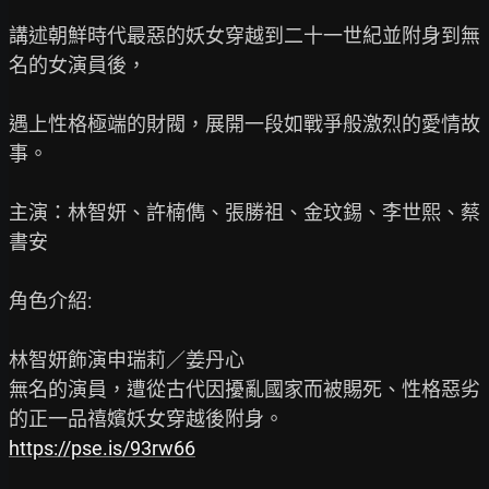
講述朝鮮時代最惡的妖女穿越到二十一世紀並附身到無
名的女演員後，

遇上性格極端的財閥，展開一段如戰爭般激烈的愛情故
事。

主演：林智妍、許楠儁、張勝祖、金玟錫、李世熙、蔡
書安

角色介紹:

林智妍飾演申瑞莉／姜丹心

無名的演員，遭從古代因擾亂國家而被賜死、性格惡劣
https://pse.is/93rw66