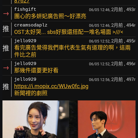
87627
2月前
, 493
fishgift
06/05 12:46,
F
→
團心的多妍妃廣告照～好漂亮
2月前
, 494
creamsodaplz
06/05 12:46,
F
推
OST太好哭... sbs好狠還搭配一堆名場面 >///<
2月前
, 495
jello929
06/05 12:52,
F
推
看完廣告覺得我們車代表生氣有道理的啊，這兩
件比之前
2月前
, 496
jello929
06/05 12:52,
F
→
那幾件還要更好看
2月前
, 497
jello929
06/05 12:56,
F
推
https://i.mopix.cc/WUw0fc.jpg
新聞裡的劇照