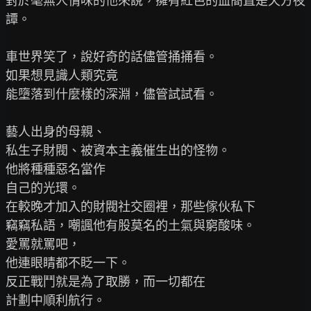
對於毫無人情味的他來說，擁有紅色的血簡直是天方夜
譚。

車世界笑了，說好奇的話儘管捅捅看。

如果想見識人類究竟

能墮落到什麼樣的深淵，儘管試試看。

藝人出身的母親、

私生子財閥、被資本主義催生出的怪物。

他將種種惡名當作

自己的光環。

在較晚才加入的財閥社交圈裡，那些傢伙私下

竊竊私語，嘲諷他有股莫名的土氣與窮酸味。

愛罵就罵吧，

他連眼睛都不眨一下。

反正戰鬥就是為了取勝，而一切都在

計劃中順利航行。
