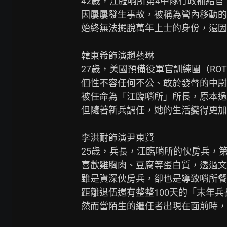
42歲，江臨哨所第4中隊行政補給官
因屢屢發生事故，被稱為營內移動的
始終無法擺脫萬年上士的身份，還因
韓東希飾演趙藝琳

27歲，美國預備役軍官訓練團（RO
個性不容任何不公、敢於發聲的中尉
被任命為「江臨哨所」所長，原本過
但隨著新兵調任，她的生活變得更加
李洪耐飾演尹東賢

25歲，兵長，江臨哨所的伙房兵，第
喜歡雞胸肉、豆腐等蛋白質，透過文
雖是資深伙房兵，卻也是導致哨所餐
距離退伍還有整整100天的「末年兵
然而當陌生的繼任者出現在面前時，