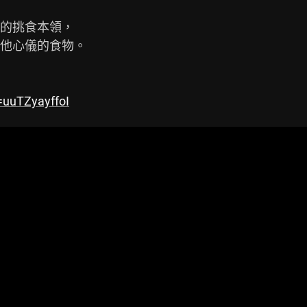
的挑食本領，

他心儀的食物。

=uuTZyayffoI