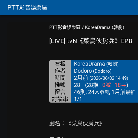
PTT
影音娛樂區
PTT影音娛樂區
/
KoreaDrama (韓劇)
[LIVE] tvN《菜鳥伙房兵》EP8
看板
KoreaDrama
(韓劇)
作者
Dodoro
(Dodoro)
時間
2月前
(2026/06/02 14:49)
推噓
28
(
28
推
0
噓
18
→
)
留言
46則, 24人
, 1月前
參與
最新
討論串
1/1
劇名：《菜鳥伙房兵》
