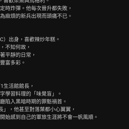
，喜歡柴魚與馬格利。

定時炸彈。他每次晉升都失敗，

為麻煩的新兵出現而頭痛不已。

TC）出身，喜歡辣炒年糕。

，不知何故，

著平靜的日常，

豐富多彩。

1生活館館長，

字學習料理的「味覺盲」。

廳陷入黑暗時期的罪魁禍首。

長」，他甚至對落葉都小心翼翼，

開始感到自己的軍旅生涯將不會一帆風順。
