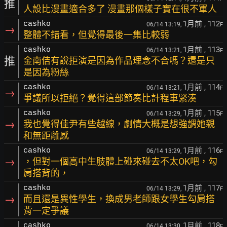
推
人設比漫畫適合多了 漫畫那個樣子實在很不軍人
1月前
, 112
cashko
06/14 13:19,
F
→
整體不錯看，但覺得最後一集比較弱
1月前
, 113
cashko
06/14 13:21,
F
推
金南佶有說拒演是因為作品理念不合嗎？還是只
是因為粉絲
1月前
, 114
cashko
06/14 13:21,
F
→
爭議所以拒絕？覺得這部節奏比計程車緊湊
1月前
, 115
cashko
06/14 13:29,
F
→
我也覺得佳尹有些越線，劇情大概是想強調她親
和無距離感
1月前
, 116
cashko
06/14 13:29,
F
→
，但對一個高中生肢體上碰來碰去不太OK吧，勾
肩搭背的，
1月前
, 117
cashko
06/14 13:29,
F
→
而且還是異性學生，換成男老師跟女學生勾肩搭
背一定爭議
1月前
, 118
cashko
06/14 13:30,
F