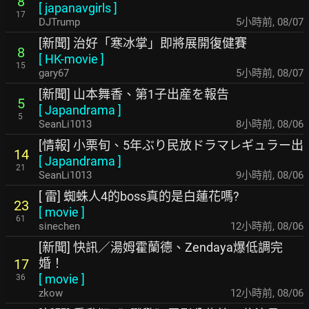
8
[
japanavgirls
]
17
DJTrump
5小時前
,
08/07
[新聞] 治好「寒冰掌」即將展開復健賽
8
[
HK-movie
]
15
gary67
5小時前
,
08/07
[新聞] 山本舞香、第1子出産を報告
5
[
Japandrama
]
5
SeanLi1013
8小時前
,
08/06
[情報] 小栗旬、5年ぶり民放ドラマレギュラー出
14
[
Japandrama
]
21
SeanLi1013
9小時前
,
08/06
[ 雷] 蜘蛛人4的boss真的是白蓮花嗎?
23
[
movie
]
61
sinechen
12小時前
,
08/06
[新聞] 快訊／湯姆霍蘭德、Zendaya爆低調完
婚！
17
[
movie
]
36
zkow
12小時前
,
08/06