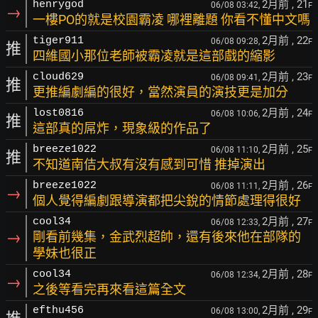
2月前
, 21
henrygod
06/08 03:42,
F
→
一樓PO的就是校園霸凌 哪裡離題 你看不懂中文嗎
2月前
, 22
tiger911
06/08 09:28,
F
推
四維國小那位老師被霸凌就是這部戲的縮影
2月前
, 23
cloud629
06/08 09:41,
F
推
更推編劇編的很好，當然演員的演技更是加分
2月前
, 24
lost0816
06/08 10:06,
F
推
這部真的屌炸，現象級的作品了
2月前
, 25
breeze1022
06/08 11:10,
F
推
不知道南佶大叔有沒有感到可惜 推掉演出
2月前
, 26
breeze1022
06/08 11:11,
F
→
個人覺得編劇跟導演都把尖銳的情節處理得很好
2月前
, 27
cool34
06/08 12:33,
F
→
剛看前幾集，金武烈超帥，還有後來他在部隊的
學妹也很正
2月前
, 28
cool34
06/08 12:34,
F
→
之後等看完再來看這篇全文
2月前
, 29
efthu456
06/08 13:00,
F