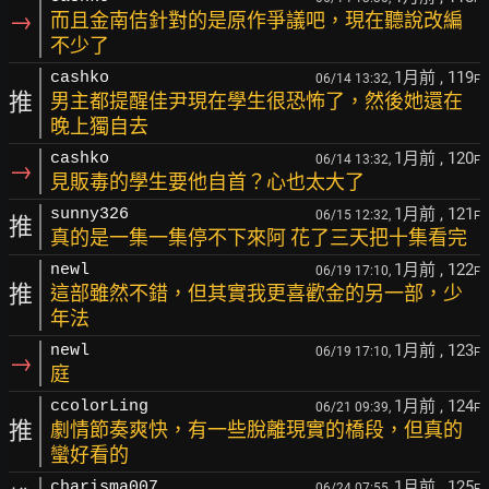
→
而且金南佶針對的是原作爭議吧，現在聽說改編
不少了
1月前
, 119
cashko
06/14 13:32,
F
推
男主都提醒佳尹現在學生很恐怖了，然後她還在
晚上獨自去
1月前
, 120
cashko
06/14 13:32,
F
→
見販毒的學生要他自首？心也太大了
1月前
, 121
sunny326
06/15 12:32,
F
推
真的是一集一集停不下來阿 花了三天把十集看完
1月前
, 122
newl
06/19 17:10,
F
推
這部雖然不錯，但其實我更喜歡金的另一部，少
年法
1月前
, 123
newl
06/19 17:10,
F
→
庭
1月前
, 124
ccolorLing
06/21 09:39,
F
推
劇情節奏爽快，有一些脫離現實的橋段，但真的
蠻好看的
1月前
, 125
charisma007
06/24 07:55,
F