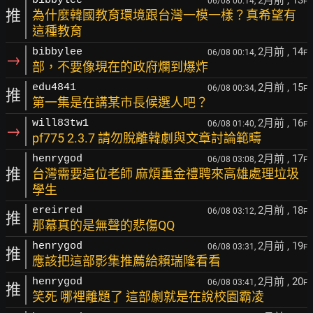
bibbylee
06/08 00:14,
F
推
為什麼韓國教育環境跟台灣一模一樣？真希望有
這種教育
2月前
, 14
bibbylee
06/08 00:14,
F
→
部，不要像現在的政府爛到爆炸
2月前
, 15
edu4841
06/08 00:34,
F
推
第一集是在講某市長候選人吧？
2月前
, 16
will83tw1
06/08 01:40,
F
→
pf775 2.3.7 請勿脫離韓劇與文章討論範疇
2月前
, 17
henrygod
06/08 03:08,
F
推
台灣需要這位老師 麻煩重金禮聘來高雄處理垃圾
學生
2月前
, 18
ereirred
06/08 03:12,
F
推
那幕真的是無聲的悲傷QQ
2月前
, 19
henrygod
06/08 03:31,
F
推
應該把這部影集推薦給賴瑞隆看看
2月前
, 20
henrygod
06/08 03:41,
F
推
笑死 哪裡離題了 這部劇就是在說校園霸凌