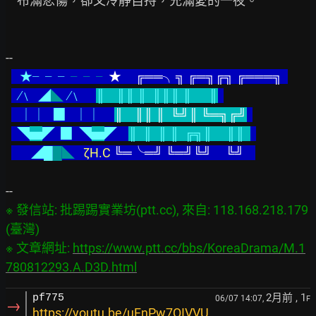
    布滿悲傷，卻又冷靜自持，充滿愛的一夜。

--

   ★╴╴╴
╴╴╴
★
╔══╮╗ ╔═╗╔╗ ╔═══╗  
   ∕﹨  ◢
◣  
∕﹨     
║    ║║ ║  ║║║ ║      ║
   ｜｜   ▉
｜｜     
║    ║║ ║  ╚╝║ ╚═╗╔╝
  ◥
▅
◤  ▉
◥
▅
◤    
║  ║  ║ ║  ╔╗║     ║║  
       ◢█
█◣  
 ζH.C 
╚═╰═╝ ╚═╝╚╝     ╚╝    
※ 發信站: 批踢踢實業坊(ptt.cc), 來自: 118.168.218.179 
(臺灣)

※ 文章網址: 
https://www.ptt.cc/bbs/KoreaDrama/M.1
780812293.A.D3D.html
2月前
, 1
pf775
06/07 14:07,
F
→
https://youtu.be/uFnPw7QIVVU