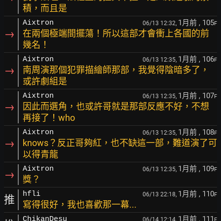
積，而且是
1月前
, 105
Aixtron
06/13 12:32,
F
→
在兩個極端間擺蕩！所以這部才會衝上各國的前
幾名！
1月前
, 106
Aixtron
06/13 12:35,
F
→
南周演那個犯罪描繪師那部，我覺得陰暗多了，
或許劇組是
1月前
, 107
Aixtron
06/13 12:35,
F
→
因此而選角，也或許哥就是那部反應不好，不想
再接了！who
1月前
, 108
Aixtron
06/13 12:35,
F
→
knows？反正哥夠紅，也不缺這一部，難道演了可
以得青龍
1月前
, 109
Aixtron
06/13 12:35,
F
→
獎？
1月前
, 110
hfli
06/13 22:18,
F
推
寫得很好，我也喜歡那一幕...
1月前
, 111
ChikanDesu
06/14 12:14,
F