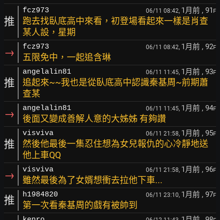
1月前
, 91
fcz973
06/11 08:42,
F
推
跑去找臥底高中來看，初登場看起來一樣是肖查
某人設，星期
1月前
, 92
fcz973
06/11 08:42,
F
→
五限免中，一起追含琳
1月前
, 93
angelalin81
06/11 11:45,
F
推
追起來~~我也是從臥底高中認識秦基周~前期蕭
查某
1月前
, 94
angelalin81
06/11 11:45,
F
→
後面又變成善解人意的大姊姊 有夠讚
1月前
, 95
visviva
06/11 21:58,
F
推
然後他最後一集忍住想為女兒報仇的心冷靜地送
他上車QQ
1月前
, 96
visviva
06/11 21:58,
F
→
雖然最後為了女婿想衝去拉他下車...
1月前
, 97
h1984820
06/11 23:10,
F
推
第一次看秦基周的戲有被帥到
1月前
, 98
kenro
06/12 11:43,