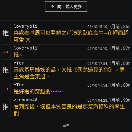
向上載入更多
1月前
, 86
loveryoli
06/10 15:10,
F
推
喜歡秦基周可以看她之前演的臥底高中~在裡面超
可愛 大
1月前
, 87
loveryoli
06/10 15:10,
F
→
推~
1月前
, 88
YTer
06/10 17:54,
F
推
喜歡基周姊姊的話，大推《偶然遇見的你》，男
主角是金東旭，
1月前
, 89
YTer
06/10 17:54,
F
→
是好看的穿越劇～～
1月前
, 90
zteboom46
06/11 04:28,
F
推
看到完後，壞但本質善良的是那幫汽修科的學生
們
廣告