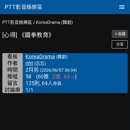
PTT
影音娛樂區
PTT影音娛樂區
/
KoreaDrama (韓劇)
[心得] 《鐵拳教育》
＋收藏
分享
看板
KoreaDrama
(韓劇)
作者
nht
(忘忘)
時間
2月前
(2026/06/07 06:04)
推噓
58
(
60
推
2
噓
63
→
)
留言
125則, 64人
參與
討論串
1/1