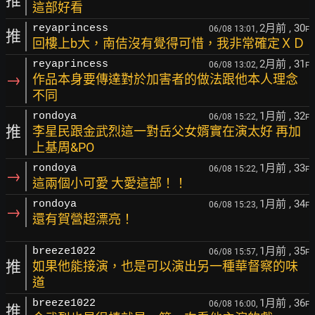
推
這部好看
2月前
, 30
reyaprincess
06/08 13:01,
F
推
回樓上b大，南佶沒有覺得可惜，我非常確定ＸＤ
2月前
, 31
reyaprincess
06/08 13:02,
F
→
作品本身要傳達對於加害者的做法跟他本人理念
不同
1月前
, 32
rondoya
06/08 15:22,
F
推
李星民跟金武烈這一對岳父女婿實在演太好 再加
上基周&PO
1月前
, 33
rondoya
06/08 15:22,
F
→
這兩個小可愛 大愛這部！！
1月前
, 34
rondoya
06/08 15:23,
F
→
還有賀營超漂亮！
1月前
, 35
breeze1022
06/08 15:57,
F
推
如果他能接演，也是可以演出另一種華督察的味
道
1月前
, 36
breeze1022
06/08 16:00,
F
推