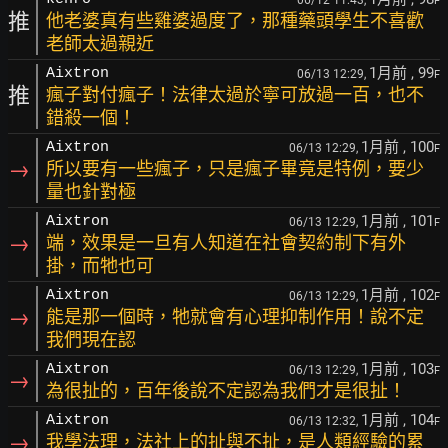
F
推
他老婆真有些雞婆過度了，那種藥頭學生不喜歡
老師太過親近
1月前
, 99
Aixtron
06/13 12:29,
F
推
瘋子對付瘋子！法律太過於寧可放過一百，也不
錯殺一個！
1月前
, 100
Aixtron
06/13 12:29,
F
→
所以要有一些瘋子，只是瘋子畢竟是特例，要少
量也針對極
1月前
, 101
Aixtron
06/13 12:29,
F
→
端，效果是一旦有人知道在社會契約制下有外
掛，而牠也可
1月前
, 102
Aixtron
06/13 12:29,
F
→
能是那一個時，牠就會有心理抑制作用！說不定
我們現在認
1月前
, 103
Aixtron
06/13 12:29,
F
→
為很扯的，百年後說不定認為我們才是很扯！
1月前
, 104
Aixtron
06/13 12:32,
F
→
我學法理，法社上的扯與不扯，是人類經驗的累