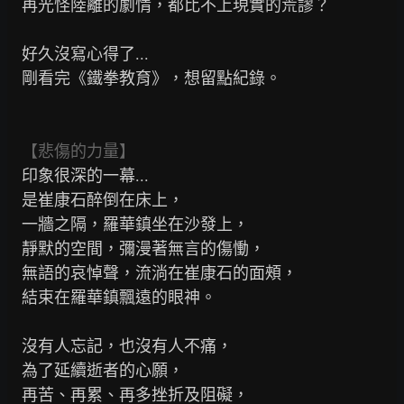
    再光怪陸離的劇情，都比不上現實的荒謬？

    好久沒寫心得了...

    剛看完《鐵拳教育》，想留點紀錄。

【悲傷的力量】
    印象很深的一幕...

    是崔康石醉倒在床上，

    一牆之隔，羅華鎮坐在沙發上，

    靜默的空間，彌漫著無言的傷慟，

    無語的哀悼聲，流淌在崔康石的面頰，

    結束在羅華鎮飄遠的眼神。

    沒有人忘記，也沒有人不痛，

    為了延續逝者的心願，

    再苦、再累、再多挫折及阻礙，
