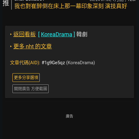
推
我也對崔醉倒在床上那一幕印象深刻 演技真好
‣
返回看板
[
KoreaDrama
]
韓劇
‣
更多 nht 的文章
文章代碼(AID):
#1g9Ge5qz
(KoreaDrama)
更多分享選項
關閉廣告 方便截圖
廣告