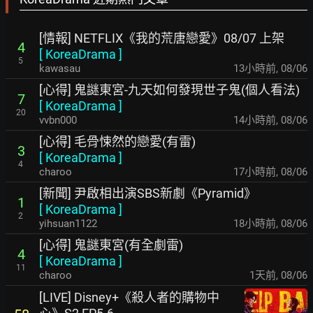
[情報] NETFLIX《我的荒唐戀愛》08/07 上架
4
[
KoreaDrama
]
5
kawasau
13小時前
,
08/06
[心得] 鬼謎東宮-九天如何發現世子鬼(個人看法)
7
[
KoreaDrama
]
20
vvbn000
14小時前
,
08/06
[心得] 毛骨悚然的戀愛(有雷)
3
[
KoreaDrama
]
4
charoo
17小時前
,
08/06
[新聞] 尹啟相出演SBS新劇《Pyramid》
1
[
KoreaDrama
]
2
yihsuan1122
18小時前
,
08/06
[心得] 鬼謎東宮(有全劇雷)
4
[
KoreaDrama
]
11
charoo
1天前
,
08/06
[LIVE] Disney+《殺人者的購物中