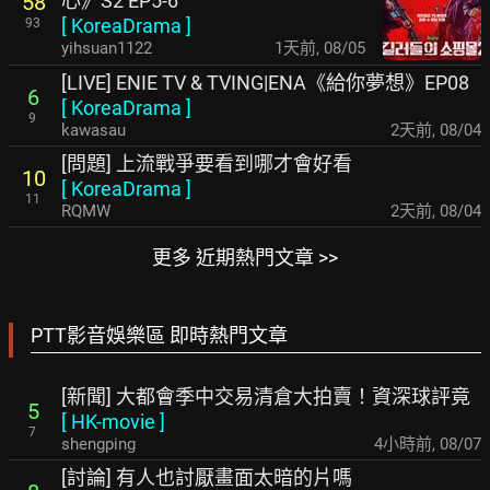
心》S2 EP5-6
58
[
KoreaDrama
]
93
yihsuan1122
1天前
,
08/05
[LIVE] ENIE TV & TVING|ENA《給你夢想》EP08
6
[
KoreaDrama
]
9
kawasau
2天前
,
08/04
[問題] 上流戰爭要看到哪才會好看
10
[
KoreaDrama
]
11
RQMW
2天前
,
08/04
更多 近期熱門文章 >>
PTT影音娛樂區 即時熱門文章
[新聞] 大都會季中交易清倉大拍賣！資深球評竟
5
[
HK-movie
]
7
shengping
4小時前
,
08/07
[討論] 有人也討厭畫面太暗的片嗎