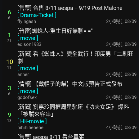
[售票] 合售 8/11 aespa + 9/19 Post Malone
6
[
Drama-Ticket
]
6
flyingash
2小時前
,
08/09
[普雷]蜘蛛人-重生日好無聊= ="
1
[
movie
]
21
edison1983
3小時前
,
08/09
[新聞] 看《蜘蛛人》變全武行！印度男「二刷狂
劇
10
[
movie
]
11
anher
3小時前
,
08/09
[情報] 【戴帽子的貓】中文版預告正式發布
3
[
movie
]
6
godofsex
3小時前
,
08/09
[新聞] 劉嘉玲同框周星馳挺《功夫女足》 爆料
「被騙來客串」
9
[
HK-movie
]
13
hihihihehehe
4小時前
,
08/09
[售票] aespa 8/11 看台單張