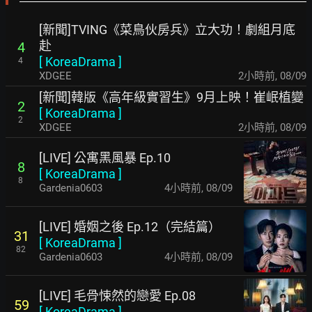
[新聞]TVING《菜鳥伙房兵》立大功！劇組月底
赴
4
[
KoreaDrama
]
4
XDGEE
2小時前
,
08/09
[新聞]韓版《高年級實習生》9月上映！崔岷植變
2
[
KoreaDrama
]
2
XDGEE
2小時前
,
08/09
[LIVE] 公寓黑風暴 Ep.10
8
[
KoreaDrama
]
8
Gardenia0603
4小時前
,
08/09
[LIVE] 婚姻之後 Ep.12（完結篇）
31
[
KoreaDrama
]
82
Gardenia0603
4小時前
,
08/09
[LIVE] 毛骨悚然的戀愛 Ep.08
59
[
KoreaDrama
]