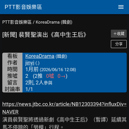
PTT
影音娛樂區
PTT影音娛樂區
/
KoreaDrama (韓劇)
[新聞] 裴賢聖演出《高中生王后》
＋收藏
分享
看板
KoreaDrama
(韓劇)
作者
jinyi
(.)
時間
1月前
(2026/06/16 12:08)
推噓
2
(
2
推
0
噓
0
→
)
留言
2則, 2人
參與
討論串
1/1
https://news.jtbc.co.kr/article/NB12303394?influxDiv=
NAVER
演員裴賢聖將透過新劇《高中生王后》（暫譯）延續其
馬不停蹄的「勞模」行程。
