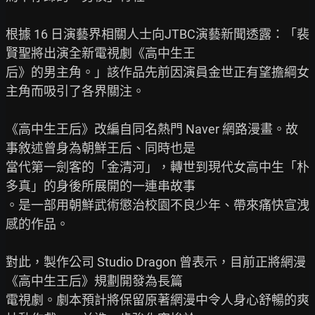
根據 16 日演藝界相關人士向JTBC演藝新聞透露：「裴
賢聖將出演全新電視劇《高中生王

后》的男主角。」該作品先前因演員金世正有望擔綱女
主角而吸引了各界關注。

《高中生王后》改編自同名熱門 Naver 網路漫畫。故
事敘述曾身為朝鮮王后、同時也是

當代第一劍客的「金清河」，轉世到現代女高中生「朴
多真」的身後所展開的一連串故事

。是一部用朝鮮武術懲治校園不良少年、帶來痛快宣洩
感的作品。

對此，製作公司 Studio Dragon 曾表示，目前正將網漫
《高中生王后》規劃開發為長篇

電視劇。劇本預計將保留原著網漫中令人身心舒暢的爽