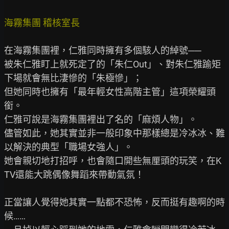
海霧集團 稽核室長
在海霧集團裡，仁雅同時擁有多個駭人的綽號──

被朱仁雅盯上就死定了的「朱仁Out」、對朱仁雅踰矩
下場就會無比淒慘的「朱極慘」；

但她同時也擁有「最年輕女性高階主管」這項榮耀頭
銜。

仁雅可說是海霧集團裡出了名的「麻煩人物」。

儘管如此，她其實並非一般印象中那樣總是冷冰冰、難
以解決的典型「職場女強人」。

她會親切地打招呼，也會隨口開些無厘頭的玩笑，在K
TV還能大跳偶像舞蹈來帶動氣氛！

正當讓人覺得她其實一點都不恐怖，反而挺有趣啊的時
候……
