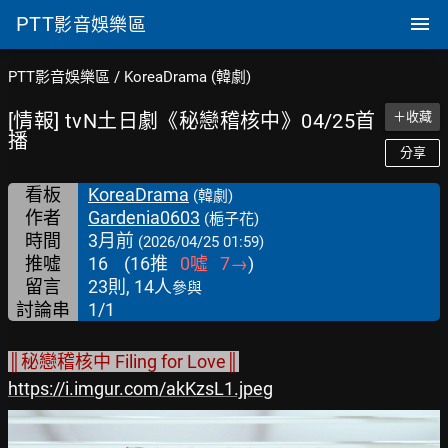
PTT
影音娛樂區
PTT影音娛樂區
/
KoreaDrama (韓劇)
[情報] tvN土日劇《秘戀稽核中》04/25首
＋收藏
播
分享
看板
KoreaDrama
(韓劇)
作者
Gardenia0603
(梔子花)
時間
3月前
(2026/04/25 01:59)
推噓
16
(
16
推
0
噓
7
→
)
留言
23則, 14人
參與
討論串
1/1
║秘戀稽核中 Filing for Love║
https://i.imgur.com/akKzsL1.jpeg