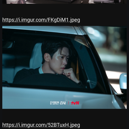
https://i.imgur.com/FKgDiM1.jpeg
https://i.imgur.com/52BTuxH.jpeg