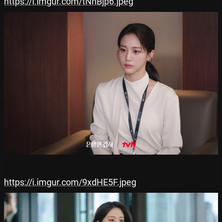
https://i.imgur.com/tNhBjp6.jpeg
https://i.imgur.com/9xdHE5F.jpeg