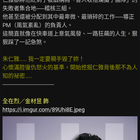
失敗者集合地──稽核三組。

他甚至還被分配到其中最卑微、最瑣碎的工作──導正
PM（風氣紊亂）的負責人。

這簡直就像在快車道上意氣風發、一路狂飆的人生，狠
狠踩了一記急煞。

朱仁雅…… 我一定要親手毀了妳！
心懷滿腔復仇怒火的基準，開始挖掘仁雅背後那不為人
知的祕密……
---------------------------------

全在烈／金材昱 飾
https://i.imgur.com/89Uhi8E.jpeg