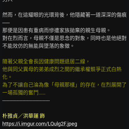
然而，在這耀眼的光環背後，他隱藏著一道深深的傷痕
──

那便是因患有重病而慘遭家族拋棄的親生母親。

對在烈而言，母親不僅是思念的對象，同時也是他絕對
不能效仿的無能與墜落的象徵。

隨著父親全會長因健康問題退居二線，
他與同父異母的弟弟成烈之間的繼承權競爭正式白熱
化。
為了不讓自己淪為像「母親那樣」的存在，在烈展開了
一場孤獨的奮鬥……
---------------------------------

朴雅貞／洪華蓮 飾
https://i.imgur.com/LQulg2F.jpeg