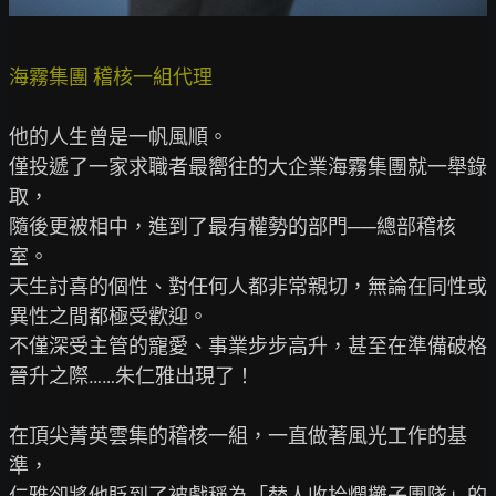
海霧集團 稽核一組代理
他的人生曾是一帆風順。

僅投遞了一家求職者最嚮往的大企業海霧集團就一舉錄
取，

隨後更被相中，進到了最有權勢的部門──總部稽核
室。

天生討喜的個性、對任何人都非常親切，無論在同性或
異性之間都極受歡迎。

不僅深受主管的寵愛、事業步步高升，甚至在準備破格
晉升之際……朱仁雅出現了！

在頂尖菁英雲集的稽核一組，一直做著風光工作的基
準，

仁雅卻將他貶到了被戲稱為「替人收拾爛攤子團隊」的