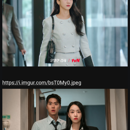
https://i.imgur.com/bsT0My0.jpeg