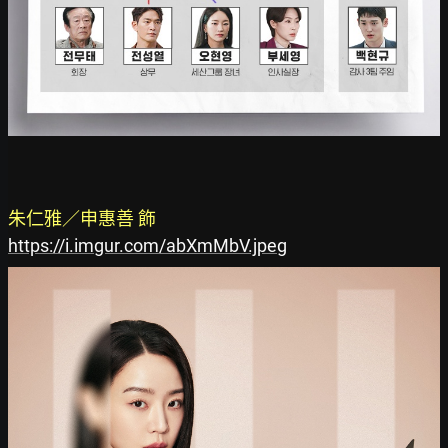
朱仁雅／申惠善 飾
https://i.imgur.com/abXmMbV.jpeg