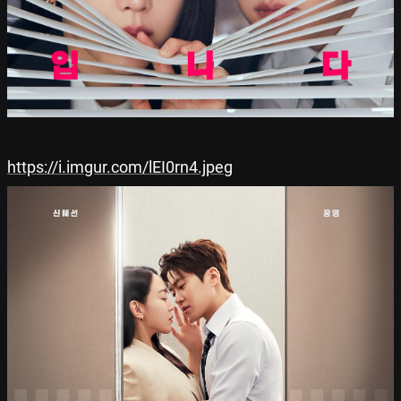
https://i.imgur.com/lEI0rn4.jpeg