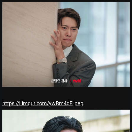
https://i.imgur.com/ywBm4dF.jpeg