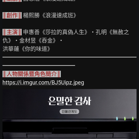
║創作║
 楊熙勝《浪漫速成班》

║主演║
 申惠善《莎拉的真偽人生》・孔明《無赦之
仇》・金材昱《吞金》・

洪華蓮《你的味道》

━━━━━━━━━━━━━━━━━━━━━━━━
║人物關係暨角色簡介║
https://i.imgur.com/BJ5Uipz.jpeg