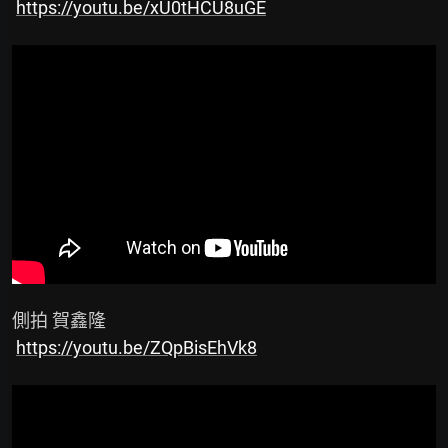
https://youtu.be/xU0tHCU8uGE
 側拍 賀鑫隆

https://youtu.be/ZQpBisEhVk8