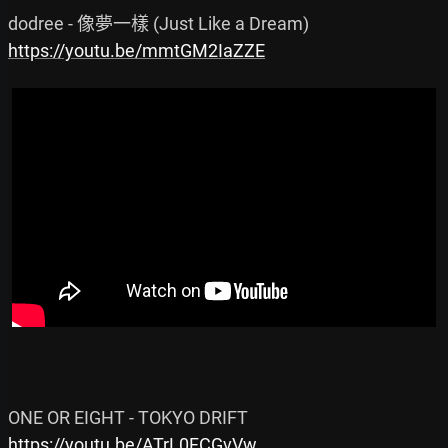
https://youtu.be/mmtGM2IaZZE
https://youtu.be/ATrL0FCGvVw