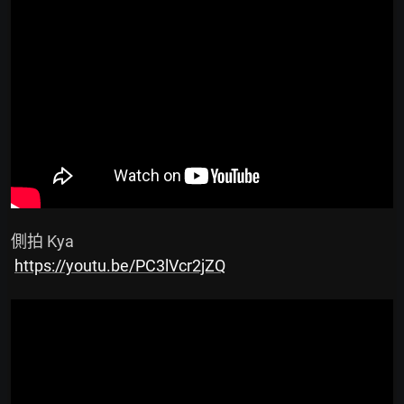
 側拍 Kya

https://youtu.be/PC3lVcr2jZQ