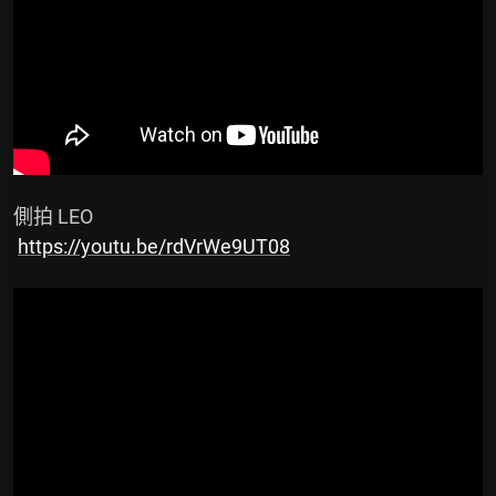
 側拍 LEO

https://youtu.be/rdVrWe9UT08