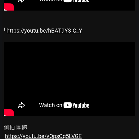
└
https://youtu.be/hBAT9Y3-G_Y
 側拍 團體

https://youtu.be/vQpsCg5LVGE