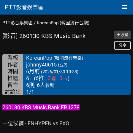
PTT
影音娛樂區
PTT影音娛樂區
/
KoreanPop (韓國流行音樂)
[影音] 260130 KBS Music Bank
＋收藏
分享
看板
KoreanPop
(韓國流行音樂)
作者
johnny40615
(豆?)
時間
6月前
(2026/01/30 10:38)
推噓
6
(
6
推
0
噓
0
→
)
留言
6則, 6人
參與
討論串
1/1
260130 KBS Music Bank EP.1278
一位候補 - ENHYPEN vs EXO
