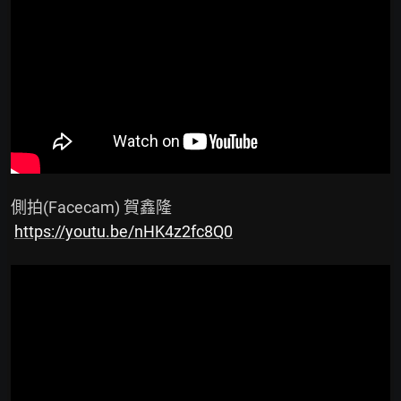
 側拍(Facecam) 賀鑫隆

https://youtu.be/nHK4z2fc8Q0