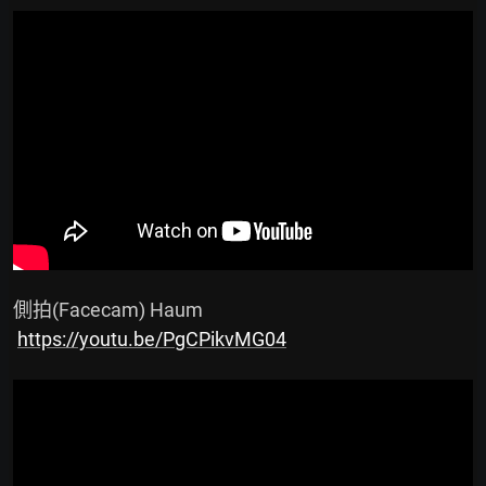
 側拍(Facecam) Haum

https://youtu.be/PgCPikvMG04