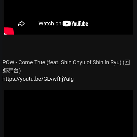
POW - Come True (feat. Shin Onyu of Shin In Ryu) (回
https://youtu.be/GLvwfFjYaIg