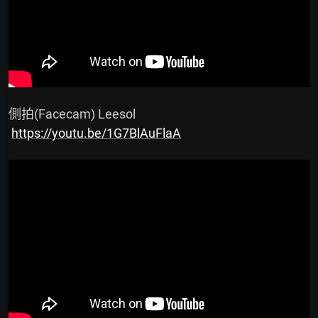
 側拍(Facecam) Leesol

https://youtu.be/1G7BlAuFlaA