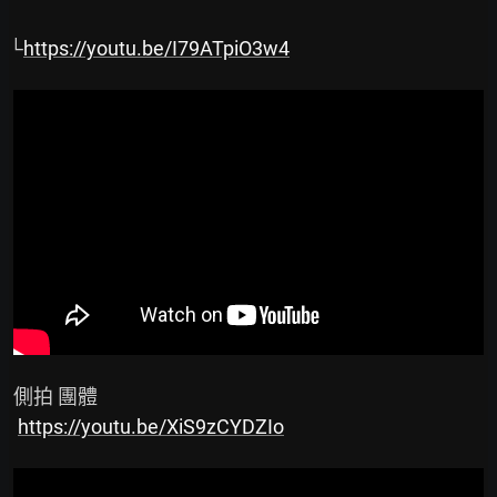
└
https://youtu.be/I79ATpiO3w4
 側拍 團體

https://youtu.be/XiS9zCYDZIo