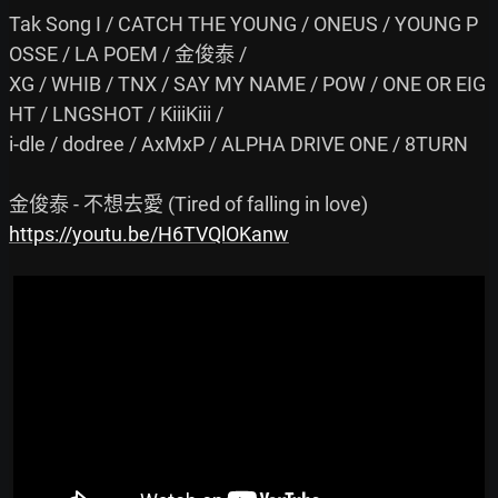
Tak Song I / CATCH THE YOUNG / ONEUS / YOUNG P
OSSE / LA POEM / 金俊泰 /

XG / WHIB / TNX / SAY MY NAME / POW / ONE OR EIG
HT / LNGSHOT / KiiiKiii /

i-dle / dodree / AxMxP / ALPHA DRIVE ONE / 8TURN

https://youtu.be/H6TVQlOKanw