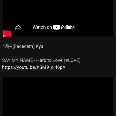
 側拍(Facecam) Kya

https://youtu.be/nSM9_oi46pA