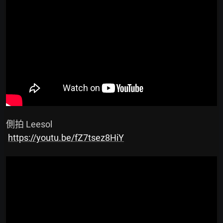
 側拍 Leesol

https://youtu.be/fZ7tsez8HiY