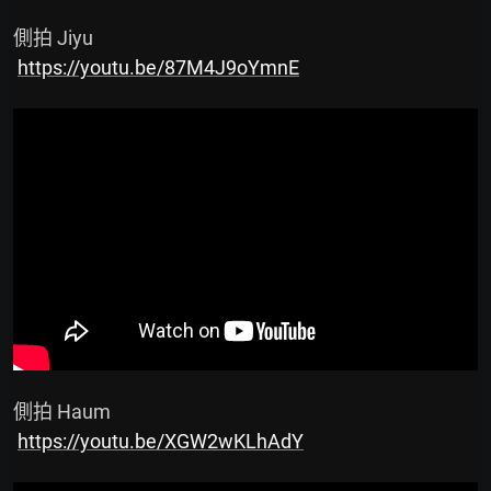
 側拍 Jiyu

https://youtu.be/87M4J9oYmnE
 側拍 Haum

https://youtu.be/XGW2wKLhAdY