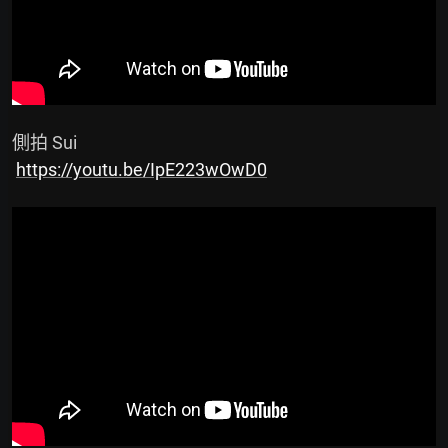
 側拍 Sui

https://youtu.be/IpE223wOwD0