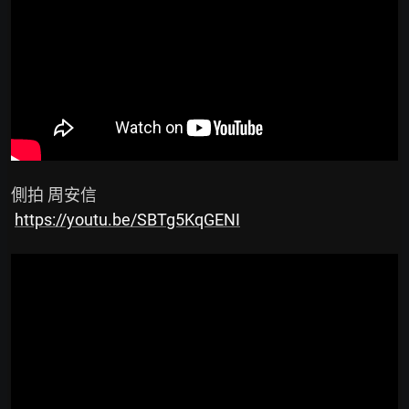
 側拍 周安信

https://youtu.be/SBTg5KqGENI