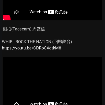
 側拍(Facecam) 周安信

https://youtu.be/CDRoCXdtkM8