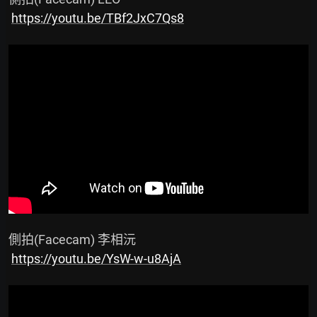
https://youtu.be/TBf2JxC7Qs8
 側拍(Facecam) 李相沅

https://youtu.be/YsW-w-u8AjA