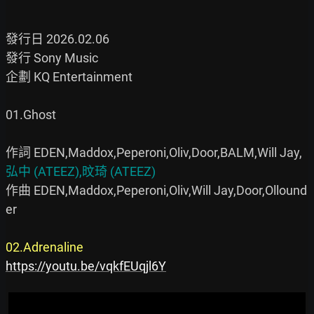
發行日 2026.02.06

發行 Sony Music

企劃 KQ Entertainment

01.Ghost

作詞 EDEN,Maddox,Peperoni,Oliv,Door,BALM,Will Jay,
弘中 (ATEEZ),旼琦 (ATEEZ)
作曲 EDEN,Maddox,Peperoni,Oliv,Will Jay,Door,Ollound
er

02.Adrenaline
https://youtu.be/vqkfEUqjl6Y