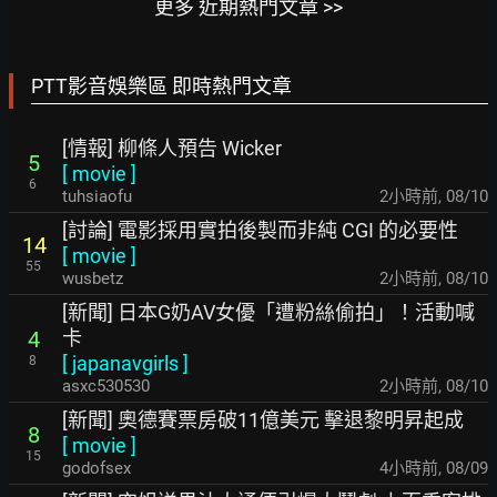
更多 近期熱門文章 >>
PTT影音娛樂區 即時熱門文章
[情報] 柳條人預告 Wicker
5
[
movie
]
6
tuhsiaofu
2小時前
,
08/10
[討論] 電影採用實拍後製而非純 CGI 的必要性
14
[
movie
]
55
wusbetz
2小時前
,
08/10
[新聞] 日本G奶AV女優「遭粉絲偷拍」！活動喊
卡
4
[
japanavgirls
]
8
asxc530530
2小時前
,
08/10
[新聞] 奧德賽票房破11億美元 擊退黎明昇起成
8
[
movie
]
15
godofsex
4小時前
,
08/09