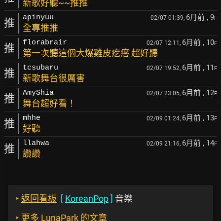
新歌好聽~~推推
6月前
, 9
apinyuu
02/07 01:39,
F
推
全專推推
6月前
, 10
florabrair
02/07 12:11,
F
推
第一次聽這個大爆雞皮疙瘩 超好聽
6月前
, 11
tcsubaru
02/07 19:52,
F
推
新歌舞台很厲害
6月前
, 12
AmyShia
02/07 23:05,
F
推
舞台超好看！
6月前
, 13
mhhe
02/09 01:24,
F
推
好聽
6月前
, 14
llahwa
02/09 21:16,
F
推
讚讚
‣
返回看板
[
KoreanPop
]
音樂
‣
更多 LunaPark 的文章