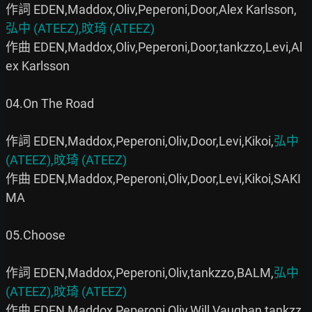
作詞 EDEN,Maddox,Oliv,Peperoni,Door,Alex Karlsson,
弘中 (ATEEZ),旼琦 (ATEEZ)
作曲 EDEN,Maddox,Oliv,Peperoni,Door,tankzzo,Levi,Al
ex Karlsson

04.On The Road

作詞 EDEN,Maddox,Peperoni,Oliv,Door,Levi,Kikoi,
弘中 
(ATEEZ),旼琦 (ATEEZ)
作曲 EDEN,Maddox,Peperoni,Oliv,Door,Levi,Kikoi,SAKI
MA

05.Choose

作詞 EDEN,Maddox,Peperoni,Oliv,tankzzo,BALM,
弘中 
(ATEEZ),旼琦 (ATEEZ)
作曲 EDEN,Maddox,Peperoni,Oliv,Will Vaughan,tankzz