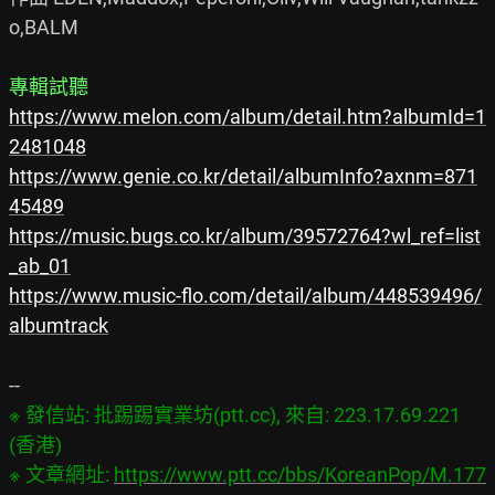
o,BALM

專輯試聽
https://www.melon.com/album/detail.htm?albumId=1
2481048
https://www.genie.co.kr/detail/albumInfo?axnm=871
45489
https://music.bugs.co.kr/album/39572764?wl_ref=list
_ab_01
https://www.music-flo.com/detail/album/448539496/
albumtrack
※ 發信站: 批踢踢實業坊(ptt.cc), 來自: 223.17.69.221 
(香港)

※ 文章網址: 
https://www.ptt.cc/bbs/KoreanPop/M.177