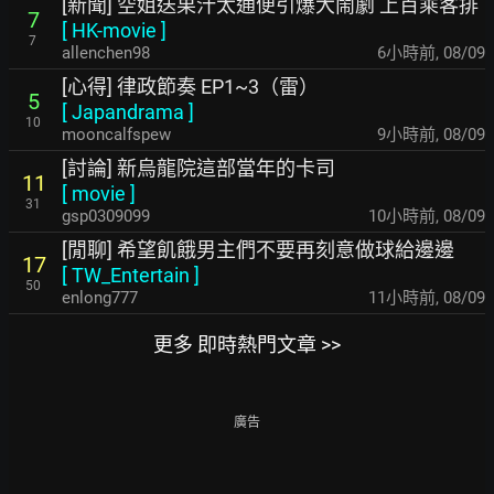
[新聞] 空姐送果汁太通便引爆大鬧劇 上百乘客排
7
[
HK-movie
]
7
allenchen98
6小時前
,
08/09
[心得] 律政節奏 EP1~3（雷）
5
[
Japandrama
]
10
mooncalfspew
9小時前
,
08/09
[討論] 新烏龍院這部當年的卡司
11
[
movie
]
31
gsp0309099
10小時前
,
08/09
[閒聊] 希望飢餓男主們不要再刻意做球給邊邊
17
[
TW_Entertain
]
50
enlong777
11小時前
,
08/09
更多 即時熱門文章 >>
廣告