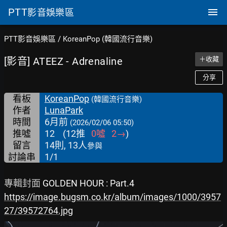
PTT
影音娛樂區
PTT影音娛樂區
/
KoreanPop (韓國流行音樂)
[影音] ATEEZ - Adrenaline
＋收藏
分享
看板
KoreanPop
(韓國流行音樂)
作者
LunaPark
時間
6月前
(2026/02/06 05:50)
推噓
12
(
12
推
0
噓
2
→
)
留言
14則, 13人
參與
討論串
1/1
專輯封面 
GOLDEN HOUR : Part.4
https://image.bugsm.co.kr/album/images/1000/3957
27/39572764.jpg