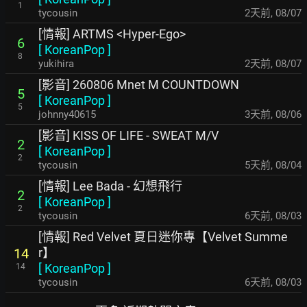
1
tycousin
2天前
,
08/07
[情報] ARTMS <Hyper-Ego>
6
[
KoreanPop
]
8
yukihira
2天前
,
08/07
[影音] 260806 Mnet M COUNTDOWN
5
[
KoreanPop
]
5
johnny40615
3天前
,
08/06
[影音] KISS OF LIFE - SWEAT M/V
2
[
KoreanPop
]
2
tycousin
5天前
,
08/04
[情報] Lee Bada - 幻想飛行
2
[
KoreanPop
]
2
tycousin
6天前
,
08/03
[情報] Red Velvet 夏日迷你專【Velvet Summe
r】
14
[
KoreanPop
]
14
tycousin
6天前
,
08/03