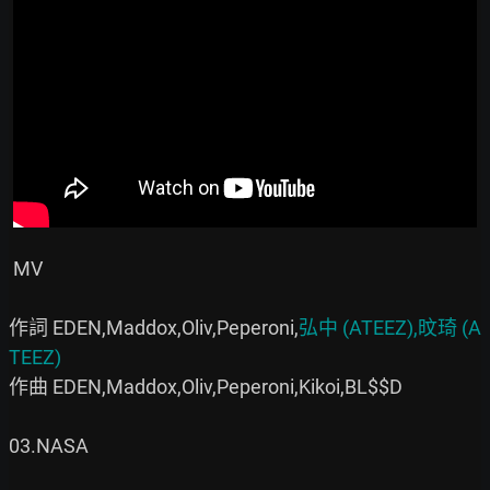
 MV

作詞 EDEN,Maddox,Oliv,Peperoni,
弘中 (ATEEZ),旼琦 (A
TEEZ)
作曲 EDEN,Maddox,Oliv,Peperoni,Kikoi,BL$$D

03.NASA
