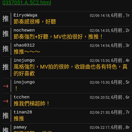
0357051.A.5C2.html
6月前
, 1
EiryoWaga
02/06 14:18,
F
推
節奏感很棒，好聽
6月前
, 2
nochewen
02/06 14:35,
F
推
節奏強烈+好聽，MV也拍很好，推推！
6月前
, 3
shao0312
02/06 14:54,
F
推
推推～～～
6月前
, 4
inojungo
02/06 15:30,
F
推
風格強烈，MV拍的很帥，收錄曲也各有特色，真
的好喜歡
6月前
, 5
inojungo
02/06 15:30,
F
→
！
6月前
, 6
tcchen
02/06 20:52,
F
→
推我們梯超帥！
6月前
, 7
tinan28
02/06 21:30,
F
推
推推
6月前
, 8
pamay
02/06 22:17,
F
推