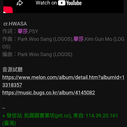
作詞：
華莎
,PSY

作曲：Park Woo Sang (LOGOS),
華莎
,Kim Gun Mo (LOG
OS)

編曲：Park Woo Sang (LOGOS)
https://www.melon.com/album/detail.htm?albumId=1
3318357
https://music.bugs.co.kr/album/4145082
※ 發信站: 批踢踢實業坊(ptt.cc), 來自: 114.39.20.161 
(臺灣)
