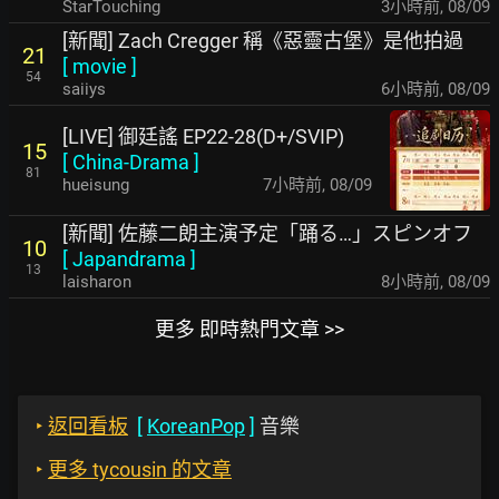
StarTouching
3小時前
,
08/09
[新聞] Zach Cregger 稱《惡靈古堡》是他拍過
21
[
movie
]
54
saiiys
6小時前
,
08/09
[LIVE] 御廷謠 EP22-28(D+/SVIP)
15
[
China-Drama
]
81
hueisung
7小時前
,
08/09
[新聞] 佐藤二朗主演予定「踊る…」スピンオフ
10
[
Japandrama
]
13
laisharon
8小時前
,
08/09
更多 即時熱門文章 >>
‣
返回看板
[
KoreanPop
]
音樂
‣
更多 tycousin 的文章