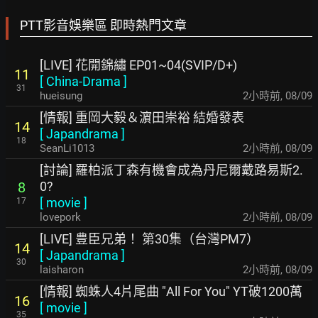
PTT影音娛樂區 即時熱門文章
[LIVE] 花開錦繡 EP01~04(SVIP/D+)
11
[
China-Drama
]
31
hueisung
2小時前
,
08/09
[情報] 重岡大毅＆濵田崇裕 結婚發表
14
[
Japandrama
]
18
SeanLi1013
2小時前
,
08/09
[討論] 羅柏派丁森有機會成為丹尼爾戴路易斯2.
0?
8
[
movie
]
17
lovepork
2小時前
,
08/09
[LIVE] 豊臣兄弟！ 第30集（台灣PM7）
14
[
Japandrama
]
30
laisharon
2小時前
,
08/09
[情報] 蜘蛛人4片尾曲 "All For You" YT破1200萬
16
[
movie
]
35