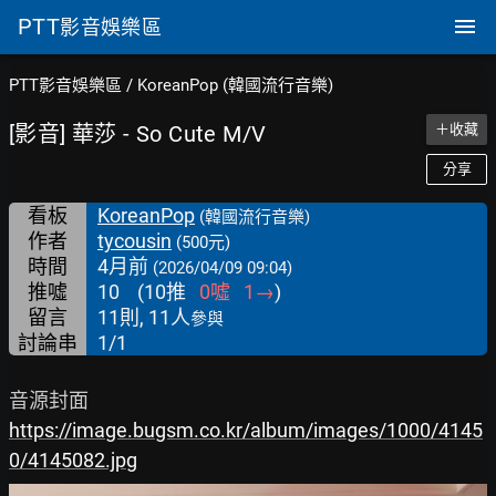
PTT
影音娛樂區
PTT影音娛樂區
/
KoreanPop (韓國流行音樂)
[影音] 華莎 - So Cute M/V
＋收藏
分享
看板
KoreanPop
(韓國流行音樂)
作者
tycousin
(500元)
時間
4月前
(2026/04/09 09:04)
推噓
10
(
10
推
0
噓
1
→
)
留言
11則, 11人
參與
討論串
1/1
https://image.bugsm.co.kr/album/images/1000/4145
0/4145082.jpg