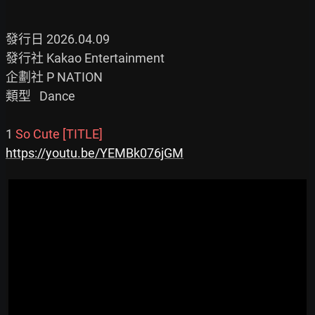
發行日 2026.04.09

發行社 Kakao Entertainment

企劃社 P NATION

類型   Dance

1 
So Cute [TITLE]
https://youtu.be/YEMBk076jGM