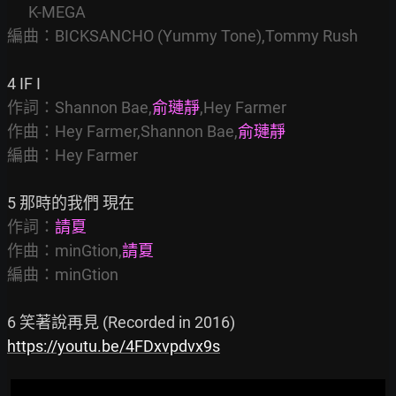
      K-MEGA

編曲：BICKSANCHO (Yummy Tone),Tommy Rush
作詞：Shannon Bae,
俞璉靜
,Hey Farmer

作曲：Hey Farmer,Shannon Bae,
俞璉靜
編曲：Hey Farmer
作詞：
請夏
作曲：minGtion,
請夏
編曲：minGtion
https://youtu.be/4FDxvpdvx9s