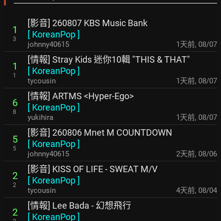
[影音] 260807 KBS Music Bank
1
[
KoreanPop
]
3
johnny40615
1天前
,
08/07
[情報] Stray Kids 迷你10輯 "THIS & THAT"
1
[
KoreanPop
]
1
tycousin
1天前
,
08/07
[情報] ARTMS <Hyper-Ego>
6
[
KoreanPop
]
8
yukihira
1天前
,
08/07
[影音] 260806 Mnet M COUNTDOWN
5
[
KoreanPop
]
5
johnny40615
2天前
,
08/06
[影音] KISS OF LIFE - SWEAT M/V
2
[
KoreanPop
]
2
tycousin
4天前
,
08/04
[情報] Lee Bada - 幻想飛行
2
[
KoreanPop
]