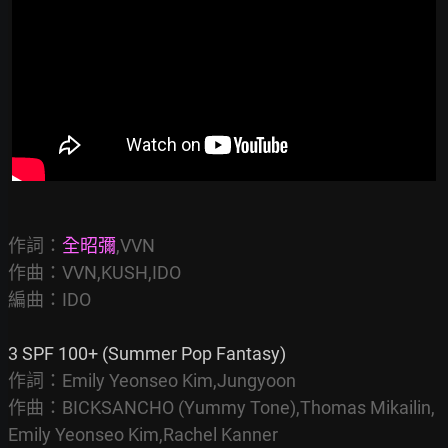
作詞：
全昭彌
,VVN

作曲：VVN,KUSH,IDO

編曲：IDO
作詞：Emily Yeonseo Kim,Jungyoon

作曲：BICKSANCHO (Yummy Tone),Thomas Mikailin,
Emily Yeonseo Kim,Rachel Kanner
