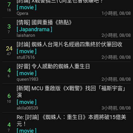
[討論] X戰警搞三代同堂也會很賺吧？
7
[
movie
]
16
Qpera
1小時前
,
08/08
[情報] 國興重播《熱點》
3
[
Japandrama
]
7
laisharon
2小時前
,
08/08
[討論] 蜘蛛人台灣片名經過四集終於伏筆回收
24
[
movie
]
47
stu87616
2小時前
,
08/08
[好雷] 令人感動的蜘蛛人重生日
4
[
movie
]
6
queen1983
2小時前
,
08/08
[新聞] MCU 重啟版《X戰警》找回「福斯宇宙」
演
6
[
movie
]
10
akila08539
3小時前
,
08/08
Re: [討論] 《蜘蛛人：重生日》本週將破15億美
元！
4
[
movie
]
7