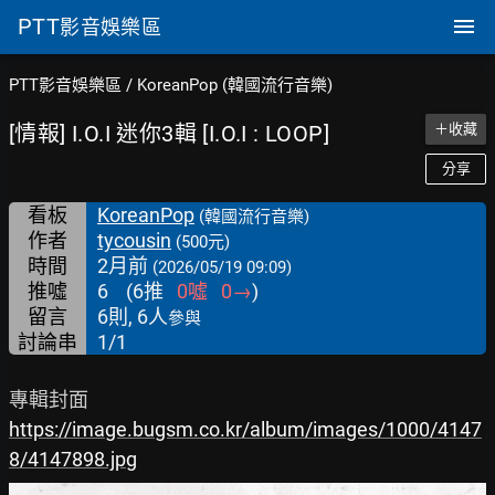
PTT
影音娛樂區
PTT影音娛樂區
/
KoreanPop (韓國流行音樂)
[情報] I.O.I 迷你3輯 [I.O.I : LOOP]
＋收藏
分享
看板
KoreanPop
(韓國流行音樂)
作者
tycousin
(500元)
時間
2月前
(2026/05/19 09:09)
推噓
6
(
6
推
0
噓
0
→
)
留言
6則, 6人
參與
討論串
1/1
https://image.bugsm.co.kr/album/images/1000/4147
8/4147898.jpg