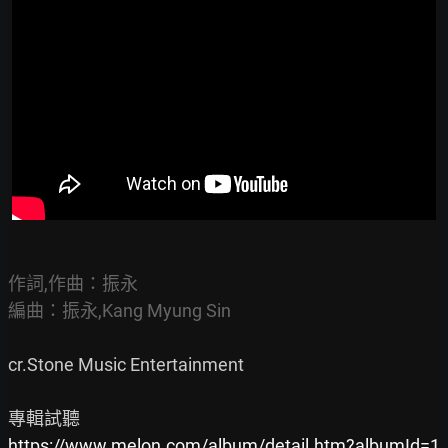
作詞,作曲：振永

編曲：振永,Kang Myung Sin
cr.Stone Music Entertainment

https://www.melon.com/album/detail.htm?albumId=1