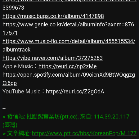
3399673
https://music.bugs.co.kr/album/4147898
https://www.genie.co.kr/detail/albumInfo?axnm=876
17571
https://www.music-flo.com/detail/album/455515534/
albumtrack
https://vibe.naver.com/album/37275263
Apple Music：
https://reurl.cc/np2zMe
https://open.spotify.com/album/09oicnXd9BtWOqgzg
Ci6gp
YouTube Music：
https://reurl.cc/Z2gOdA
※ 發信站: 批踢踢實業坊(ptt.cc), 來自: 114.39.20.117 
(臺灣)

※ 文章網址: 
https://www.ptt.cc/bbs/KoreanPop/M.177