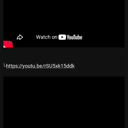
└
https://youtu.be/rSU5xk15ddk