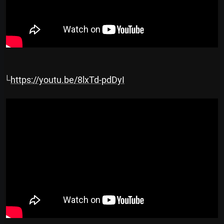
└
https://youtu.be/8lxTd-pdDyI