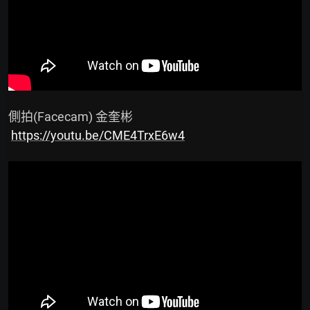
 側拍(Facecam) 金奎彬

https://youtu.be/CME4TrxE6w4