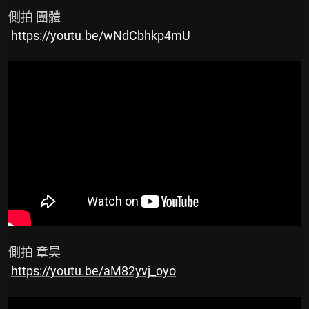
 側拍 團體

https://youtu.be/wNdCbhkp4mU
 側拍 章昊

https://youtu.be/aM82yvj_oyo