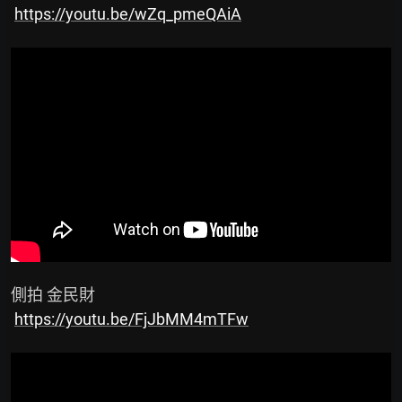
https://youtu.be/wZq_pmeQAiA
 側拍 金民財

https://youtu.be/FjJbMM4mTFw