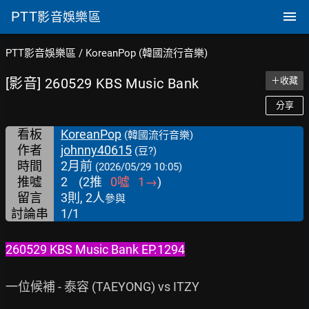
PTT
影音娛樂區
PTT影音娛樂區
/
KoreanPop (韓國流行音樂)
[影音] 260529 KBS Music Bank
＋收藏
分享
看板
KoreanPop
(韓國流行音樂)
作者
johnny40615
(豆?)
時間
2月前
(2026/05/29 10:05)
推噓
2
(
2
推
0
噓
1
→
)
留言
3則, 2人
參與
討論串
1/1
260529 KBS Music Bank EP.1294
一位候補 - 泰容 (TAEYONG) vs ITZY
