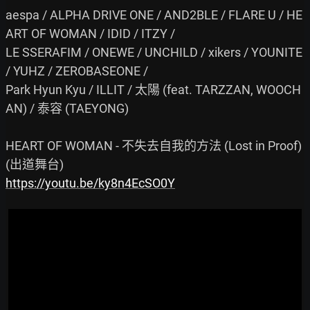
aespa / ALPHA DRIVE ONE / AND2BLE / FLARE U / HE
ART OF WOMAN / IDID / ITZY /

LE SSERAFIM / ONEWE / UNCHILD / xikers / YOUNITE 
/ YUHZ / ZEROBASEONE /

Park Hyun Kyu / ILLIT / 太陽 (feat. TARZZAN, WOOCH
AN) / 泰容 (TAEYONG)

HEART OF WOMAN - 不失去自我的方法 (Lost in Proof) 
https://youtu.be/ky8n4EcSO0Y