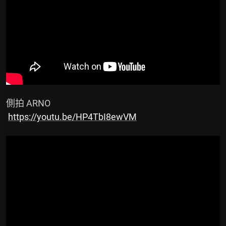
 側拍 ARNO

https://youtu.be/HP4TbI8ewVM