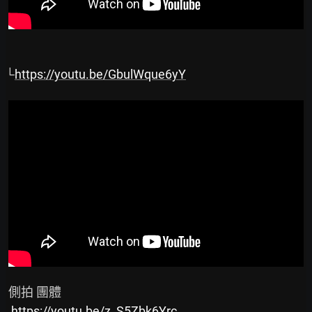
└
https://youtu.be/GbulWque6yY
 側拍 團體

https://youtu.be/z_S5Zbk6Yrc