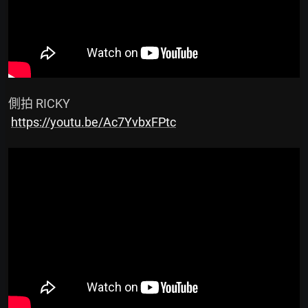
 側拍 RICKY

https://youtu.be/Ac7YvbxFPtc