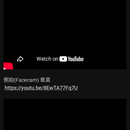
 側拍(Facecam) 章昊

https://youtu.be/8EwTA77Fq7U