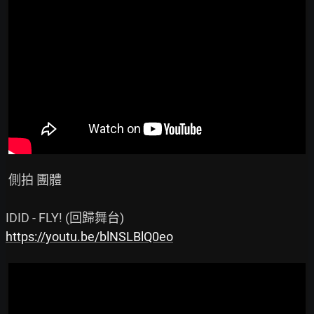
 側拍 團體

https://youtu.be/blNSLBlQ0eo