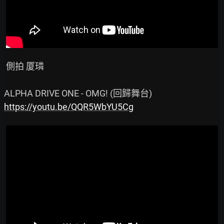
 側拍 厦璘

https://youtu.be/QQR5WbYU5Cg