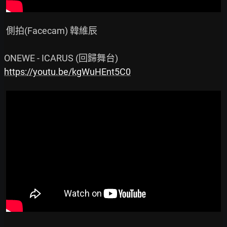
 側拍(Facecam) 韓維辰

https://youtu.be/kgWuHEnt5C0