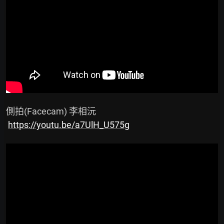
 側拍(Facecam) 李相沅

https://youtu.be/a7UlH_U575g