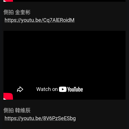
 側拍 金奎彬

https://youtu.be/Cq7AlERoidM
 側拍 韓維辰

https://youtu.be/8V6PzSeESbg