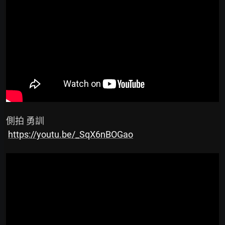
 側拍 勇訓

https://youtu.be/_SqX6nBOGao