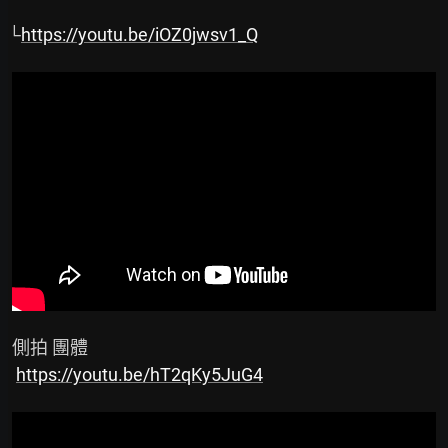
└
https://youtu.be/iOZ0jwsv1_Q
 側拍 團體

https://youtu.be/hT2qKy5JuG4