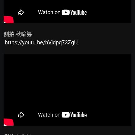
 側拍 秋喩纂

https://youtu.be/hVldpq73ZgU