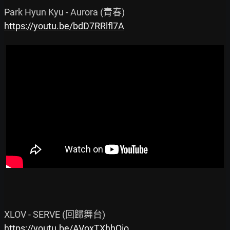
https://youtu.be/bdD7RRlfl7A
https://youtu.be/AVoxTXhhQio