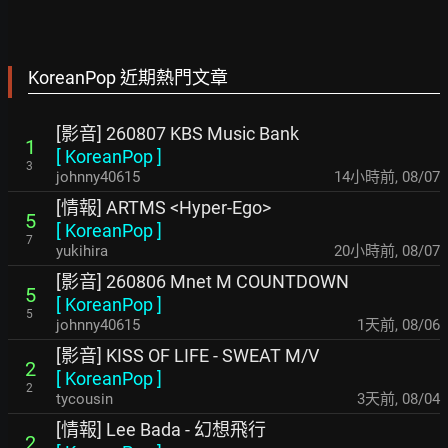
KoreanPop 近期熱門文章
[影音] 260807 KBS Music Bank
1
[
KoreanPop
]
3
johnny40615
14小時前
,
08/07
[情報] ARTMS <Hyper-Ego>
5
[
KoreanPop
]
7
yukihira
20小時前
,
08/07
[影音] 260806 Mnet M COUNTDOWN
5
[
KoreanPop
]
5
johnny40615
1天前
,
08/06
[影音] KISS OF LIFE - SWEAT M/V
2
[
KoreanPop
]
2
tycousin
3天前
,
08/04
[情報] Lee Bada - 幻想飛行
2