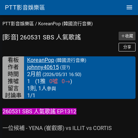
PTT
影音娛樂區
PTT影音娛樂區
/
KoreanPop (韓國流行音樂)
[影音] 260531 SBS 人氣歌謠
＋收藏
分享
看板
KoreanPop
(韓國流行音樂)
作者
johnny40615
(豆?)
時間
2月前
(2026/05/31 16:50)
推噓
1
(
1
推
0
噓
0
→
)
留言
1則, 1人
參與
討論串
1/1
260531 SBS 人氣歌謠 EP.1312
一位候補 - YENA (崔叡娜) vs ILLIT vs CORTIS
