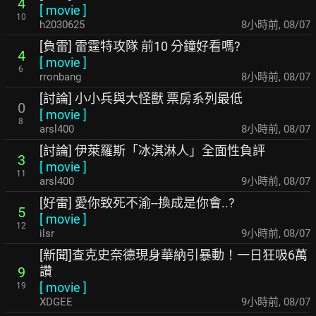
4
[
movie
]
10
h2030625
8小時前
,
08/07
[負雷] 雷霆特攻隊 前10 分鐘好看嗎?
4
[
movie
]
6
rronbang
8小時前
,
08/07
[討論] 小小兵與大怪獸 票房系列最低
0
[
movie
]
8
arsl400
8小時前
,
08/07
[討論] 伊萊羅斯「冰淇淋人」全面性負評
3
[
movie
]
11
arsl400
9小時前
,
08/07
[好雷] 愛你致死不渝--換成是你會..?
5
[
movie
]
12
ilsr
9小時前
,
08/07
[新聞]查克史奈德現身華納引暴動！一日狂吸6萬
讚
9
[
movie
]
19
XDGEE
9小時前
,
08/07