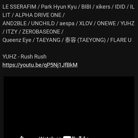
LE SSERAFIM / Park Hyun Kyu / BIBI / xikers / IDID / IL
LIT / ALPHA DRIVE ONE /

AND2BLE / UNCHILD / aespa / XLOV / ONEWE / YUHZ 
/ ITZY / ZEROBASEONE /

Queenz Eye / TAEYANG / 泰容 (TAEYONG) / FLARE U

https://youtu.be/qP5Nj1JfBkM