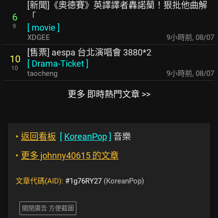
[新聞]《奧德賽》英譯譯者轟諾蘭！狠批他曲解
「
6
[
movie
]
9
XDGEE
9小時前
,
08/07
[售票] aespa 台北演唱會 3880*2
10
[
Drama-Ticket
]
10
taocheng
9小時前
,
08/07
更多 即時熱門文章 >>
‣
返回看板
[
KoreanPop
]
音樂
‣
更多 johnny40615 的文章
文章代碼(AID):
#1g76RY27
(KoreanPop)
關閉廣告 方便截圖