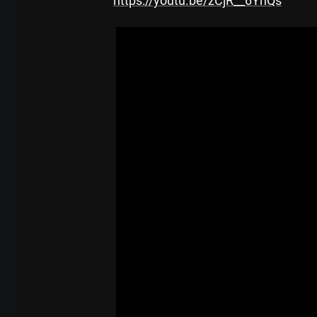
https://youtu.be/zCjR__6YnQs