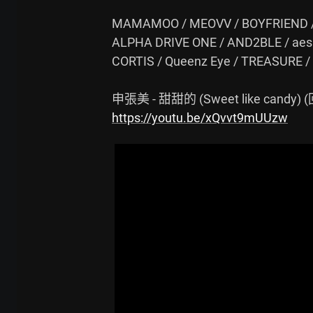
MAMAMOO / MEOVV / BOYFRIEND / X
ALPHA DRIVE ONE / AND2BLE / aespa
CORTIS / Queenz Eye / TREASURE / t
https://youtu.be/xQvvt9mUUzw