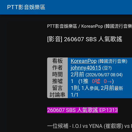
PTT
影音娛樂區
PTT影音娛樂區
/
KoreanPop (韓國流行音樂
[影音] 260607 SBS 人氣歌謠
看板
KoreanPop
(韓國流行音樂)
作者
johnny40615
(豆?)
時間
2月前
(2026/06/07 08:04)
推噓
1
(
1
推
0
噓
0
→
)
留言
1則, 1人
, 2月前
參與
最新
討論串
1/1
260607 SBS 人氣歌謠 EP.1313
一位候補 - I.O.I vs YENA (崔叡娜) vs I