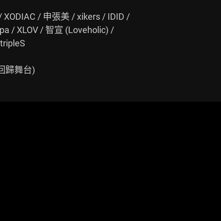
ODIAC / 申張美 / xikers / IDID /

 / XLOV / 智宣 (Loveholic) /

ripleS
