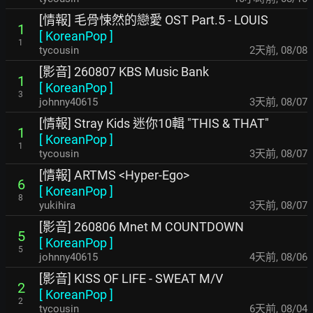
[情報] 毛骨悚然的戀愛 OST Part.5 - LOUIS
1
[
KoreanPop
]
1
tycousin
2天前
,
08/08
[影音] 260807 KBS Music Bank
1
[
KoreanPop
]
3
johnny40615
3天前
,
08/07
[情報] Stray Kids 迷你10輯 "THIS & THAT"
1
[
KoreanPop
]
1
tycousin
3天前
,
08/07
[情報] ARTMS <Hyper-Ego>
6
[
KoreanPop
]
8
yukihira
3天前
,
08/07
[影音] 260806 Mnet M COUNTDOWN
5
[
KoreanPop
]
5
johnny40615
4天前
,
08/06
[影音] KISS OF LIFE - SWEAT M/V
2
[
KoreanPop
]
2
tycousin
6天前
,
08/04