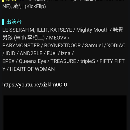
NE), 啟訓 (KickFlip)

▌出演者
LE SSERAFIM, ILLIT, KATSEYE / Mighty Mouth / 味覺
男孩 (With 李相二) / MEOVV /

BABYMONSTER / BOYNEXTDOOR / Samuel / XODIAC 
/ IDID / AND2BLE / EJel / izna /

EPEX / Queenz Eye / TREASURE / tripleS / FIFTY FIFT
Y / HEART OF WOMAN

https://youtu.be/xizklrn0C-U