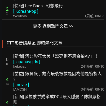
[情報] Lee Bada - 幻想飛行
2
[
KoreanPop
]
2
tycousin
1周前
,
08/03
更多 近期熱門文章 >>
PTT影音娛樂區 即時熱門文章
[新聞] 河北彩花太美「漂亮到不適合拍AV」！
0
[
japanavgirls
]
8
kekecat
2小時前
,
08/10
[請益] 銀翼殺手戴克最後被救是因為他是複製人
?
4
[
movie
]
14
IAMCSH
3小時前
,
08/10
[新聞]派拉蒙併購案成DCU最大隱憂？傳將嚴格
限
4