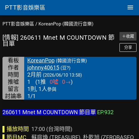
PTT
影音娛樂區
PTT影音娛樂區
/
KoreanPop (韓國流行音樂)
[情報] 260611 Mnet M COUNTDOWN 節
＋收藏
目單
分享
看板
KoreanPop
(韓國流行音樂)
作者
johnny40615
(豆?)
時間
2月前
(2026/06/10 13:58)
推噓
1
(
1
推
0
噓
0
→
)
留言
1則, 1人
參與
討論串
1/1
260611 Mnet M COUNTDOWN 節目單
EP.932
▌播放時間
▌節目MC
    蘇庭煥 (TREASURE), 朴乾旭 (ZEROBASEO