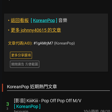
‣
返回看板
[
KoreanPop
]
音樂
‣
更多 johnny40615 的文章
文章代碼(AID):
#1gAMrjM7
(KoreanPop)
更多分享選項
關閉廣告 方便截圖
KoreanPop 近期熱門文章
[影音] KiiiKiii - Pop Off Pop Off M/V
3
[
KoreanPop
]
3
tycousin
10小時前
,
08/10