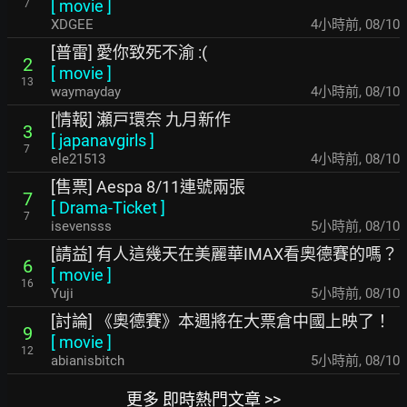
[
movie
]
7
XDGEE
4小時前
,
08/10
[普雷] 愛你致死不渝 :(
2
[
movie
]
13
waymayday
4小時前
,
08/10
[情報] 瀬戸環奈 九月新作
3
[
japanavgirls
]
7
ele21513
4小時前
,
08/10
[售票] Aespa 8/11連號兩張
7
[
Drama-Ticket
]
7
isevensss
5小時前
,
08/10
[請益] 有人這幾天在美麗華IMAX看奧德賽的嗎？
6
[
movie
]
16
Yuji
5小時前
,
08/10
[討論] 《奧德賽》本週將在大票倉中國上映了！
9
[
movie
]
12
abianisbitch
5小時前
,
08/10
更多 即時熱門文章 >>