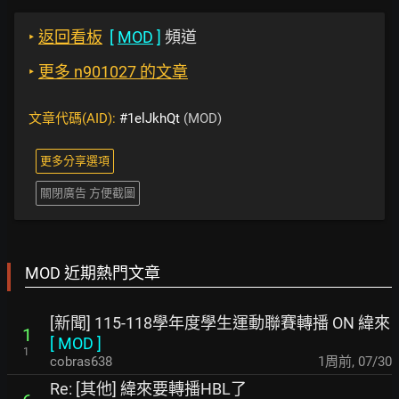
‣
返回看板
[
MOD
]
頻道
‣
更多 n901027 的文章
文章代碼(AID):
#1elJkhQt
(MOD)
更多分享選項
關閉廣告 方便截圖
MOD 近期熱門文章
[新聞] 115-118學年度學生運動聯賽轉播 ON 緯來
1
[
MOD
]
1
cobras638
1周前
,
07/30
Re: [其他] 緯來要轉播HBL了