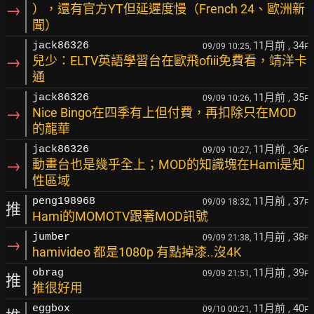
→
），還有官方YT但延遲度慢（French 24、歐洲新
聞）
11月前
, 34
jack86326
09/09 10:25,
F
→
兒少：ELTV英語學習台在歐飛ofiii免費看，靖洋卡
通
11月前
, 35
jack86326
09/09 10:26,
F
→
Nice Bingo在四季有上但付費，再扣除只在MOD
的龍華
11月前
, 36
jack86326
09/09 10:27,
F
→
動畫台也是幾乎全上；MOD的知識塊在Hami是知
性區域
11月前
, 37
peng198968
09/09 18:32,
F
推
Hami的MOMOTV跟著MOD訊號
11月前
, 38
jumber
09/09 21:38,
F
→
hamivideo 都是1080p 有點掉漆..沒4K
11月前
, 39
obrag
09/09 21:51,
F
推
推很好用
11月前
, 40
eggbox
09/10 00:21,
F