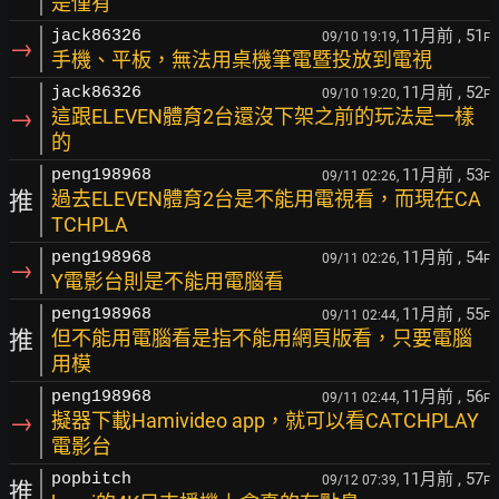
是僅有
11月前
, 51
jack86326
09/10 19:19,
F
→
手機、平板，無法用桌機筆電暨投放到電視
11月前
, 52
jack86326
09/10 19:20,
F
→
這跟ELEVEN體育2台還沒下架之前的玩法是一樣
的
11月前
, 53
peng198968
09/11 02:26,
F
推
過去ELEVEN體育2台是不能用電視看，而現在CA
TCHPLA
11月前
, 54
peng198968
09/11 02:26,
F
→
Y電影台則是不能用電腦看
11月前
, 55
peng198968
09/11 02:44,
F
推
但不能用電腦看是指不能用網頁版看，只要電腦
用模
11月前
, 56
peng198968
09/11 02:44,
F
→
擬器下載Hamivideo app，就可以看CATCHPLAY
電影台
11月前
, 57
popbitch
09/12 07:39,
F
推