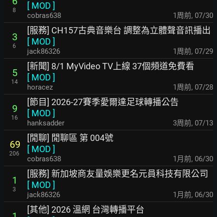
6
[
MOD
]
8
cobras638
1周前
,
07/30
[服務] CH157古典音樂台 調整為立體聲音訊播出
3
[
MOD
]
6
jack86326
1周前
,
07/29
[新聞] 8/1 MyVideo TV上線 37個頻道免費看
5
[
MOD
]
14
horacez
1周前
,
07/28
[節目] 2026-27賽季愛爾達足球轉播公告
9
[
MOD
]
16
hanksadder
3周前
,
07/13
[閒聊] 閒聊區 第 004號
69
[
MOD
]
206
cobras638
1月前
,
06/30
[服務] 新加坡商友量娛樂更名元員科技有限公司
1
[
MOD
]
3
jack86326
1月前
,
06/30
[其他] 2026 溫網 台灣轉播平台
1