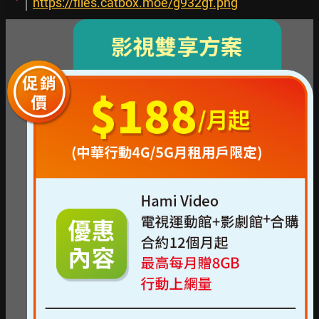
https://files.catbox.moe/g932gf.png