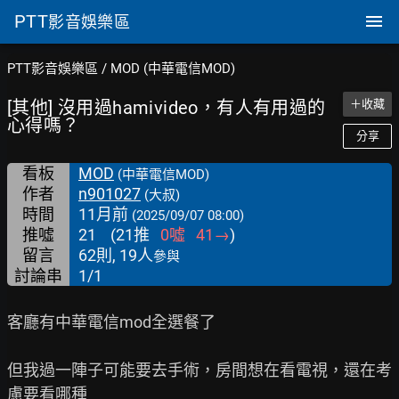
PTT
影音娛樂區
PTT影音娛樂區
/
MOD (中華電信MOD)
[其他] 沒用過hamivideo，有人有用過的
＋收藏
心得嗎？
分享
看板
MOD
(中華電信MOD)
作者
n901027
(大叔)
時間
11月前
(2025/09/07 08:00)
推噓
21
(
21
推
0
噓
41
→
)
留言
62則, 19人
參與
討論串
1/1
客廳有中華電信mod全選餐了

但我過一陣子可能要去手術，房間想在看電視，還在考
慮要看哪種
