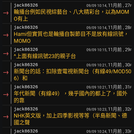
11月前
, 27
jack86326
09/09 10:14,
F
→
輪播台例如民視綜藝台、八大精彩台，以為MOM
O有上
11月前
, 28
jack86326
09/09 10:14,
F
→
Hami但實質也是輪播自製節目不是放有線訊號，
MOMO
11月前
, 29
jack86326
09/09 10:15,
F
→
^上面有線訊號23的親子台
11月前
, 30
jack86326
09/09 10:21,
F
→
新聞台的話：扣除壹電視新聞台（有線49/MOD50
6）和
11月前
, 31
jack86326
09/09 10:21,
F
→
年代新聞（有線49），幾乎國內的都上了，國外
的靠
11月前
, 32
jack86326
09/09 10:23,
F
→
NHK英文版，加上四季影視等等（半島新聞、德
國之聲
11月前
, 33
jack86326
09/09 10:24,
F