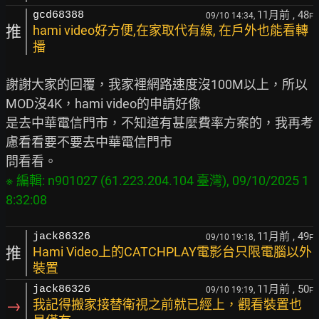
11月前
, 48
gcd68388
09/10 14:34,
F
推
hami video好方便,在家取代有線, 在戶外也能看轉
播
謝謝大家的回覆，我家裡網路速度沒100M以上，所以
MOD沒4K，hami video的申請好像

是去中華電信門市，不知道有甚麼費率方案的，我再考
慮看看要不要去中華電信門市

※ 編輯: n901027 (61.223.204.104 臺灣), 09/10/2025 1
11月前
, 49
jack86326
09/10 19:18,
F
推
Hami Video上的CATCHPLAY電影台只限電腦以外
裝置
11月前
, 50
jack86326
09/10 19:19,
F
→
我記得搬家接替衛視之前就已經上，觀看裝置也