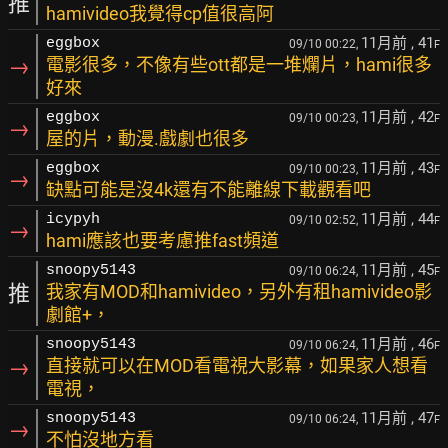
推
hamivideo我覺得cp值很高阿
11月前
, 41
eggbox
09/10 00:22,
F
→
電影很多，不像有些ott都是一堆爛片，hami很多
好來
11月前
, 42
eggbox
09/10 00:23,
F
→
屋的片，動漫.戲劇也很多
11月前
, 43
eggbox
09/10 00:23,
F
→
缺點可能是沒4k還有不能離線下載觀看吧
11月前
, 44
icypyh
09/10 02:52,
F
→
hami應該也要考慮推fast頻道
11月前
, 45
snoopy5143
09/10 06:24,
F
推
我家有MOD和hamivideo，另外有租hamivideo影
劇館+，
11月前
, 46
snoopy5143
09/10 06:24,
F
→
直接就可以在MOD看電視大影幕，如果家人想看
電視，
11月前
, 47
snoopy5143
09/10 06:24,
F
→
不怕沒地方看