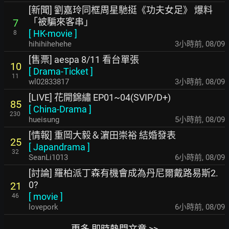
[新聞] 劉嘉玲同框周星馳挺《功夫女足》 爆料
「被騙來客串」
7
[
HK-movie
]
8
hihihihehehe
3小時前
,
08/09
[售票] aespa 8/11 看台單張
10
[
Drama-Ticket
]
11
wl02833817
3小時前
,
08/09
[LIVE] 花開錦繡 EP01~04(SVIP/D+)
85
[
China-Drama
]
230
hueisung
5小時前
,
08/09
[情報] 重岡大毅＆濵田崇裕 結婚發表
25
[
Japandrama
]
32
SeanLi1013
6小時前
,
08/09
[討論] 羅柏派丁森有機會成為丹尼爾戴路易斯2.
0?
21
[
movie
]
46
lovepork
6小時前
,
08/09
更多 即時熱門文章 >>