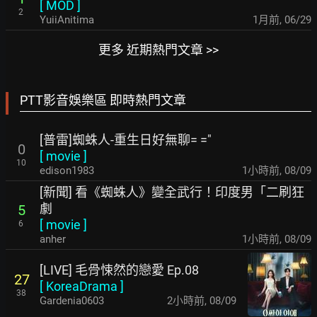
[
MOD
]
2
YuiiAnitima
1月前
,
06/29
更多 近期熱門文章 >>
PTT影音娛樂區 即時熱門文章
[普雷]蜘蛛人-重生日好無聊= ="
0
[
movie
]
10
edison1983
1小時前
,
08/09
[新聞] 看《蜘蛛人》變全武行！印度男「二刷狂
劇
5
[
movie
]
6
anher
1小時前
,
08/09
[LIVE] 毛骨悚然的戀愛 Ep.08
27
[
KoreaDrama
]
38
Gardenia0603
2小時前
,
08/09