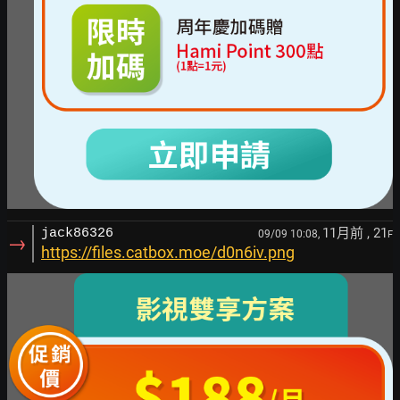
11月前
, 21
jack86326
09/09 10:08,
F
→
https://files.catbox.moe/d0n6iv.png