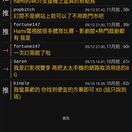
hami的4K只支援機上盒真的有點鳥
11月前
, 58
popbitch
09/12 07:42,
F
推
訂閱不是網站上就可以了不用跑門市吧
11月前
, 59
fortune147
09/12 21:00,
F
推
Hami電視館很多體育比賽、影劇館+熱門戲劇都
有 我是
11月前
, 60
fortune147
09/12 21:00,
F
→
一次訂兩館了啦
10月前
, 61
Saren
09/15 16:41,
F
→
我是訂影視雙享 再把太太手機的網路取消用送的8
G
10月前
, 62
kinple
09/16 16:38,
F
推
我蠻喜歡的 你找到便宜的方案即可 XD (話只說到
這)
廣告