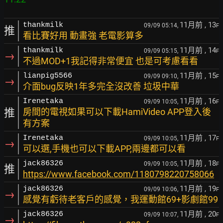
11月前
, 13
thankmilk
09/09 05:14,
F
推
看比賽好用 動畫強 老電影算多
11月前
, 14
thankmilk
09/09 05:15,
F
→
不過MOD+1我記得非常便宜 也是可考慮看看
11月前
, 15
lianpig5566
09/09 09:10,
F
→
介面bug反映1年多完全沒改善 垃圾中華
11月前
, 16
Irenetaka
09/09 10:05,
F
推
房間的電視如果可以下載HamiVideo APP登入後
有方案
11月前
, 17
Irenetaka
09/09 10:05,
F
→
可以選,手機也可以下載APP,兩邊都可以看
11月前
, 18
jack86326
09/09 10:05,
F
推
https://www.facebook.com/1180798220758066
11月前
, 19
jack86326
09/09 10:06,
F
→
感覺有虧待老客戶的感覺，我運動館69+影劇館99
11月前
, 20
jack86326
09/09 10:07,
F
→