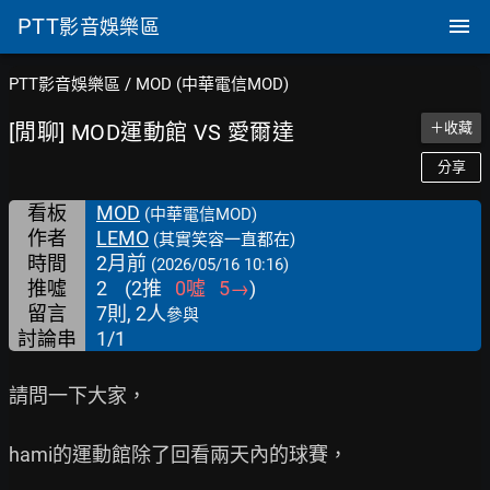
PTT
影音娛樂區
PTT影音娛樂區
/
MOD (中華電信MOD)
[閒聊] MOD運動館 VS 愛爾達
＋收藏
分享
看板
MOD
(中華電信MOD)
作者
LEMO
(其實笑容一直都在)
時間
2月前
(2026/05/16 10:16)
推噓
2
(
2
推
0
噓
5
→
)
留言
7則, 2人
參與
討論串
1/1
請問一下大家，

hami的運動館除了回看兩天內的球賽，
