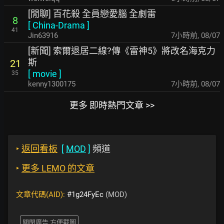
[閒聊] 百花殺 全員戀愛腦 全劇雷
8
[
China-Drama
]
41
Jin63916
7小時前
,
08/07
[新聞] 索爾退居二線?傳《雷神5》將改名海克力
斯
21
[
movie
]
35
kenny1300175
7小時前
,
08/07
更多 即時熱門文章 >>
‣
返回看板
[
MOD
]
頻道
‣
更多 LEMO 的文章
文章代碼(AID):
#1g24FyEc
(MOD)
關閉廣告 方便截圖