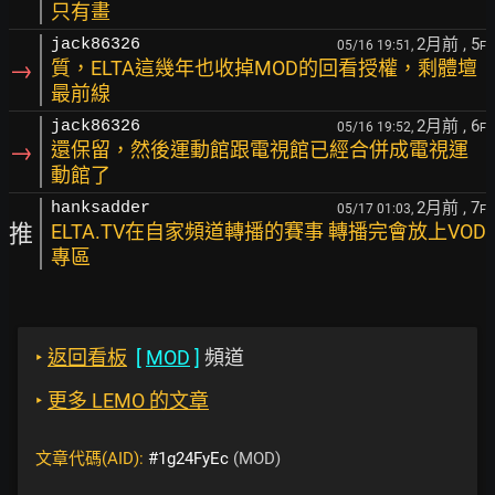
只有畫
2月前
, 5
jack86326
05/16 19:51,
F
→
質，ELTA這幾年也收掉MOD的回看授權，剩體壇
最前線
2月前
, 6
jack86326
05/16 19:52,
F
→
還保留，然後運動館跟電視館已經合併成電視運
動館了
2月前
, 7
hanksadder
05/17 01:03,
F
推
ELTA.TV在自家頻道轉播的賽事 轉播完會放上VOD
專區
‣
返回看板
[
MOD
]
頻道
‣
更多 LEMO 的文章
文章代碼(AID):
#1g24FyEc
(MOD)