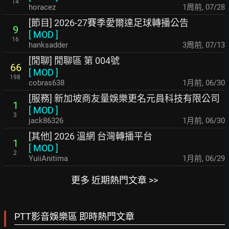
14
horacez
1周前
,
07/28
[節目] 2026-27賽季愛爾達足球轉播公告
9
[
MOD
]
16
hanksadder
3周前
,
07/13
[閒聊] 閒聊區 第 004號
66
[
MOD
]
198
cobras638
1月前
,
06/30
[服務] 新加坡商友量娛樂更名元員科技有限公司
1
[
MOD
]
3
jack86326
1月前
,
06/30
[其他] 2026 溫網 台灣轉播平台
1
[
MOD
]
2
YuiiAnitima
1月前
,
06/29
更多 近期熱門文章 >>
PTT影音娛樂區 即時熱門文章