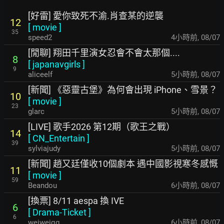
[好雷] 愛你致死不渝.肖查某的逆襲
12
[
movie
]
35
speed2
4小時前
,
08/07
[閒聊] 翔田千里演女忍會不會太那個....
8
[
japanavgirls
]
9
aliceelf
5小時前
,
08/07
[新聞] 《惡靈古堡》為何會出現 iPhone、雪景？
10
[
movie
]
23
glarc
5小時前
,
08/07
[LIVE] 歌手2026 第12期（歌王之戰）
14
[
CN_Entertain
]
39
sylviajudy
5小時前
,
08/07
[新聞] 趙又廷僅收10個劇本 遇中國影視寒冬感慨
11
[
movie
]
59
Beandou
6小時前
,
08/07
[換票] 8/11 aespa 換 IVE
6
[
Drama-Ticket
]
6
weiweiqq
6小時前
,
08/07