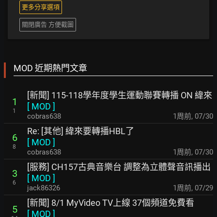
更多分享選項
關閉廣告 方便截圖
MOD 近期熱門文章
[新聞] 115-118學年度學生運動聯賽轉播 ON 緯來
1
[
MOD
]
1
cobras638
1周前
,
07/30
Re: [其他] 緯來要轉播HBL了
6
[
MOD
]
8
cobras638
1周前
,
07/30
[服務] CH157古典音樂台 調整為立體聲音訊播出
3
[
MOD
]
6
jack86326
1周前
,
07/29
[新聞] 8/1 MyVideo TV上線 37個頻道免費看
5
[
MOD
]