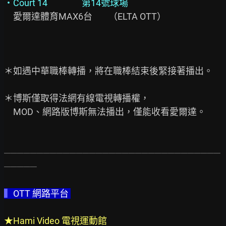
・Court 14                 第14號球場
　愛爾達體育MAX6台        （ELTA OTT）

＊如遇中華職棒轉播，將在職棒結束後緊接著播出。

＊博斯僅取得法網有線電視轉播權，

　MOD、網路版博斯無法播出，僅能收看愛爾達。

─────────────────────────────────
─────
▍
OTT 網路平台 
★Hami Video 電視運動館