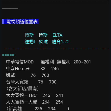
─────────────────────────────────
─────
▍
電視頻道位置表 
                     博斯     博斯     ELTA
                     運動I    網球    體育1~2
==========================================
=====
    中華電信MOD       無權利   無權利   200~201

    中嘉Home+           83      246

    凱擘                76      700

    台灣大寬頻          76      700

  （含大新店/屏南）

    大大寬頻－TBC      246      241

    大大寬頻－大豐     264      254

  （新高雄             235      234            ）
