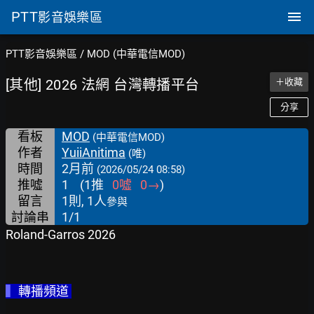
PTT
影音娛樂區
PTT影音娛樂區
/
MOD (中華電信MOD)
[其他] 2026 法網 台灣轉播平台
＋收藏
分享
看板
MOD
(中華電信MOD)
作者
YuiiAnitima
(唯)
時間
2月前
(2026/05/24 08:58)
推噓
1
(
1
推
0
噓
0
→
)
留言
1則, 1人
參與
討論串
1/1
Roland-Garros 2026
▍
轉播頻道 