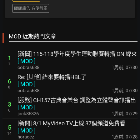
關閉廣告 方便截圖
MOD 近期熱門文章
[新聞] 115-118學年度學生運動聯賽轉播 ON 緯來
1
[
MOD
]
1
cobras638
1周前
,
07/30
Re: [其他] 緯來要轉播HBL了
6
[
MOD
]
8
cobras638
1周前
,
07/30
[服務] CH157古典音樂台 調整為立體聲音訊播出
3
[
MOD
]
6
jack86326
1周前
,
07/29
[新聞] 8/1 MyVideo TV上線 37個頻道免費看
5
[
MOD
]
14
horacez
1周前
,
07/28