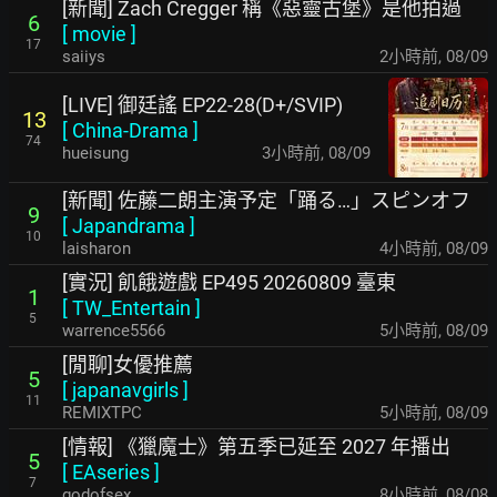
[新聞] Zach Cregger 稱《惡靈古堡》是他拍過
6
[
movie
]
17
saiiys
2小時前
,
08/09
[LIVE] 御廷謠 EP22-28(D+/SVIP)
13
[
China-Drama
]
74
hueisung
3小時前
,
08/09
[新聞] 佐藤二朗主演予定「踊る…」スピンオフ
9
[
Japandrama
]
10
laisharon
4小時前
,
08/09
[實況] 飢餓遊戲 EP495 20260809 臺東
1
[
TW_Entertain
]
5
warrence5566
5小時前
,
08/09
[閒聊]女優推薦
5
[
japanavgirls
]
11
REMIXTPC
5小時前
,
08/09
[情報] 《獵魔士》第五季已延至 2027 年播出
5
[
EAseries
]
7
godofsex
8小時前
,
08/08