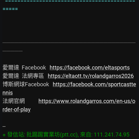
==========================================
=====
─────────────────────────────────
─────
愛爾達  Facebook   
https://facebook.com/eltasports
愛爾達  法網專區   
https://eltaott.tv/rolandgarros2026
博斯網球Facebook   
https://facebook.com/sportcastte
nnis
法網官網           
https://www.rolandgarros.com/en-us/o
rder-of-play
※ 發信站: 批踢踢實業坊(ptt.cc), 來自: 111.241.74.95 