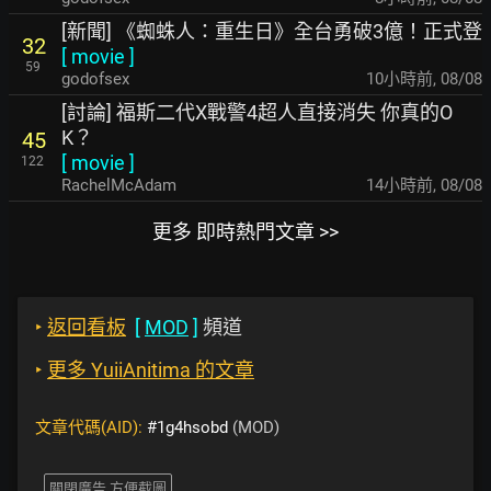
[新聞] 《蜘蛛人：重生日》全台勇破3億！正式登
32
[
movie
]
59
godofsex
10小時前
,
08/08
[討論] 福斯二代X戰警4超人直接消失 你真的O
K？
45
[
movie
]
122
RachelMcAdam
14小時前
,
08/08
更多 即時熱門文章 >>
‣
返回看板
[
MOD
]
頻道
‣
更多 YuiiAnitima 的文章
文章代碼(AID):
#1g4hsobd
(MOD)
關閉廣告 方便截圖