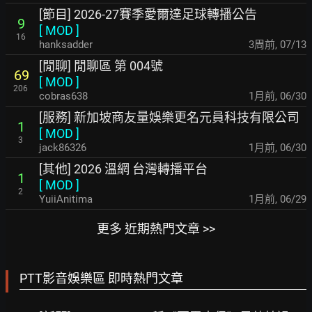
[節目] 2026-27賽季愛爾達足球轉播公告
9
[
MOD
]
16
hanksadder
3周前
,
07/13
[閒聊] 閒聊區 第 004號
69
[
MOD
]
206
cobras638
1月前
,
06/30
[服務] 新加坡商友量娛樂更名元員科技有限公司
1
[
MOD
]
3
jack86326
1月前
,
06/30
[其他] 2026 溫網 台灣轉播平台
1
[
MOD
]
2
YuiiAnitima
1月前
,
06/29
更多 近期熱門文章 >>
PTT影音娛樂區 即時熱門文章