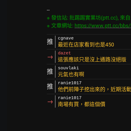
※ 發信站: 批踢踢實業坊(ptt.cc), 來自: 1
※ 文章網址: 
https://www.ptt.cc/bbs
cgnave
推
最近在店家看到也是450
dazet
→
這張應該只是沒上通路沒絕版
souvlaki
推
元氣也有啊
ranie1017
推
他們前陣子挖出來的，近期活
ranie1017
→
南場有買，都這個價