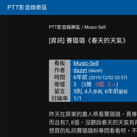
PTT
影音娛樂區
PTT影音娛樂區
/
Music-Sell
[資訊] 賽璐璐《春天的天氣》
看板
Music-Sell
作者
dazet
(dazet)
時間
6年前
(2019/12/02 03:57)
推噓
3
(
3
推
0
噓
2
→
)
留言
5則, 4人
, 6年前
參與
最新
討論串
1/1
昨天在屏東的農人祭看賽璐璐，賣專輯
而且有7, 8張，沒聽說春天的天氣有再版過
想買的私訊賽璐璐粉專問看看吧，不然這張