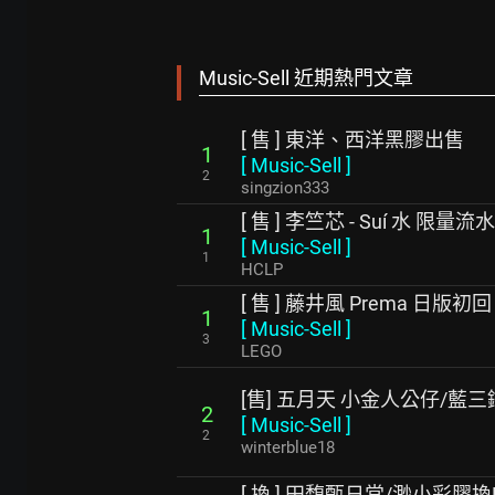
Music-Sell 近期熱門文章
[ 售 ] 東洋、西洋黑膠出售
1
[
Music-Sell
]
2
singzion333
[ 售 ] 李竺芯 - Suí 水 限
1
[
Music-Sell
]
1
HCLP
[ 售 ] 藤井風 Prema 日版初
1
[
Music-Sell
]
3
LEGO
[售] 五月天 小金人公仔/藍
2
[
Music-Sell
]
2
winterblue18
[ 換 ] 田馥甄日常/渺小彩膠換My