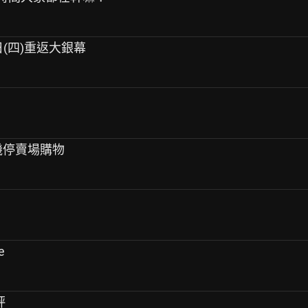
日(四)重返大銀幕
升機停賣場購物
e
評