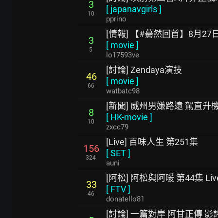
3
[
japanavgirls
]
10
pprino
[情報] 【#驀然回首】8月27
3
[
movie
]
5
lo17593ve
[討論] Zendaya演技
46
[
movie
]
66
watbatc98
[新聞] 威州男嫌路遠 駕直
8
[
HK-movie
]
10
zxcc79
[Live] 百味人生 第251集
156
[
SET
]
324
auni
[阿松] 阿松與阿暖 第44集 Liv
33
[
FTV
]
46
donatello81
[討論] 一篇對岸 阿甘正傳 影