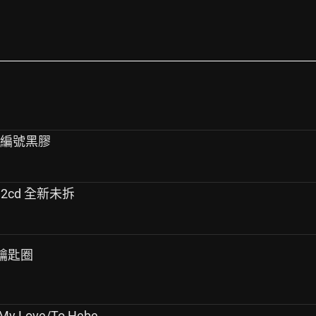
量流水編號黑膠
回 2cd 全新未拆
三鑰匙圈
 Love/To Hebe