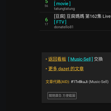
5
[
movie
]
56
tatungtatung
[豆腐] 豆腐媽媽 第162集 Live
6
[
FTV
]
17
donatello81
‣
返回看板
[
Music-Sell
]
交換
‣
更多 dazet 的文章
文章代碼(AID):
#1Tv8kuJi
(Music-Sell)
關閉廣告 方便截圖