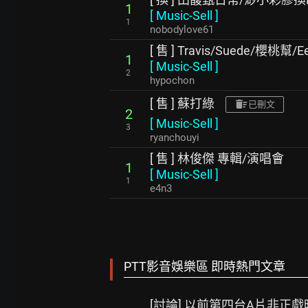
1
[
Music-Sell
]
1
nobodylove61
[ 售 ] Travis/Suede/櫻桃幫/Ee
1
[
Music-Sell
]
2
hypochon
[ 售 ] 蘇打綠
已刪文
2
[
Music-Sell
]
3
ryanchouyi
[ 售 ] 林俊傑 專輯/演唱會
1
[
Music-Sell
]
1
e4n3
PTT影音娛樂區 即時熱門文章
[討論] 以前第四台A片非正