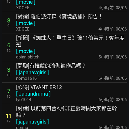
[
movie
]
10
XDGEE
4小時前
,
08/06
[討論] 羅伯派汀森《實境誘捕》預告！
3
[
movie
]
9
XDGEE
4小時前
,
08/06
[新聞] 《蜘蛛人：重生日》破11億美元！奪年度
冠
6
[
movie
]
12
abianisbitch
5小時前
,
08/06
[閒聊]有推薦的瑜伽褲作品嗎？
3
[
japanavgirls
]
10
nomo1616
6小時前
,
08/06
[心得] VIVANT EP.12
7
[
Japandrama
]
16
lyo1014
6小時前
,
08/06
[討論] 以前第四台A片非正戲時間大家都在幹
嘛？
11
[
japanavgirls
]
19
pprino
6小時前
,
08/06