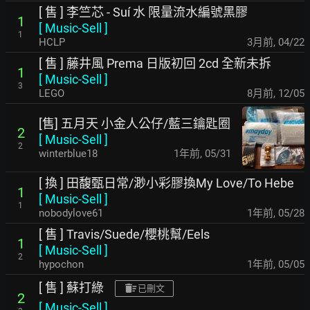
[ 售 ] 李竺芯 - Suí 水 限量流水編號黑膠
1
[
Music-Sell
]
1
HCLP
3月前
,
04/22
[ 售 ] 藤井風 Prema 日版初回 2cd 全新未拆
1
[
Music-Sell
]
3
LEGO
8月前
,
12/05
[售] 五月天 小金人公仔/藍三鑰匙圈
2
[
Music-Sell
]
2
winterblue18
1年前
,
05/31
[ 換 ] 田馥甄日常/渺小彩膠換My Love/To Hebe
1
[
Music-Sell
]
1
nobodylove61
1年前
,
05/28
[ 售 ] Travis/Suede/櫻桃幫/Eels
1
[
Music-Sell
]
2
hypochon
1年前
,
05/05
[ 售 ] 蘇打綠
已刪文
2
[
Music-Sell
]