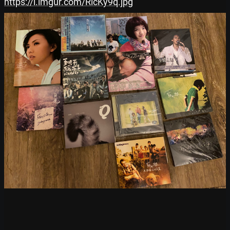
https://i.imgur.com/RlcKy9q.jpg