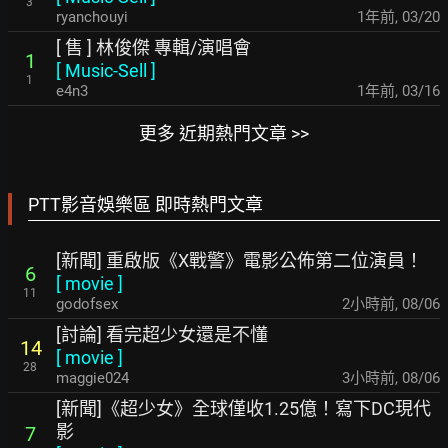
3
ryanchouyi
1年前
,
03/20
[ 售 ] 林俊傑 專輯/演唱會
1
[
Music-Sell
]
1
e4n3
1年前
,
03/16
更多 近期熱門文章 >>
PTT影音娛樂區 即時熱門文章
[新聞] 重啟版《X戰警》電影公佈第二位演員！
6
[
movie
]
11
godofsex
2小時前
,
08/06
[討論] 看完超少女還是不懂
14
[
movie
]
28
maggie024
3小時前
,
08/06
[新聞]《超少女》全球僅收1.25億！寫下DC現代
影
7