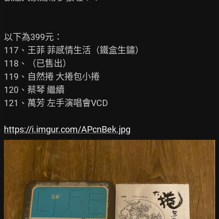
以下為399元：

117、王菲 菲感情生活（鐵盒生鏽）

118、（已售出）

119、自然捲 大捲包小捲

120、蔡琴 繼續

121、萬芳 左手演唱會VCD

https://i.imgur.com/APcnBek.jpg