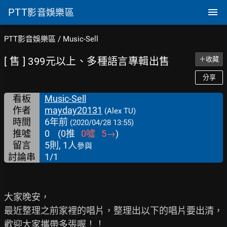
PTT
影音娛樂區
PTT影音娛樂區
/
Music-Sell
[ 售 ] 399元以上、多種語言專輯出售
＋收藏
分享
看板
Music-Sell
作者
mayday20131
(Alex TU)
時間
6年前
(2020/04/28 13:55)
推噓
0
(
0
推
0
噓
5
→
)
留言
5則, 1人
參與
討論串
1/1
大家晚安，

最近整理之前家裡的唱片，整理出以下的唱片要出清，

歡迎大家攜帶多張喔！！
