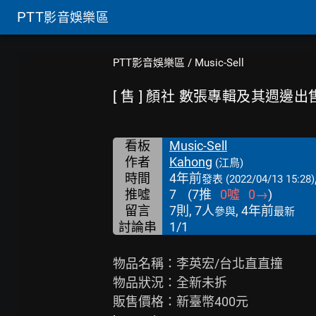
PTT
影音娛樂區
PTT影音娛樂區
/
Music-Sell
[ 售 ] 顏社 數張專輯及其週邊出
看板
Music-Sell
作者
Kahong
(江鳥)
時間
4年前
發表
(2022/04/13 15:28)
推噓
7
(
7
推
0
噓
0
→
)
留言
7則, 7人
, 4年前
參與
最新
討論串
1/1
物品名稱：李英宏/台北直直撞

物品狀況：全新未拆
