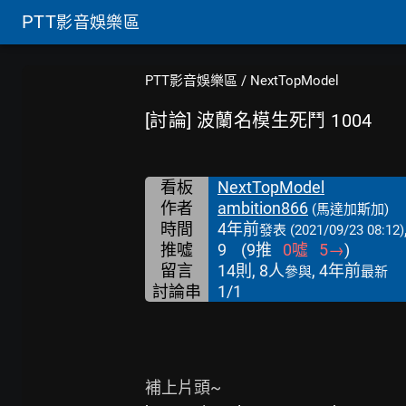
PTT
影音娛樂區
PTT影音娛樂區
/
NextTopModel
[討論] 波蘭名模生死鬥 1004
看板
NextTopModel
作者
ambition866
(馬達加斯加)
時間
4年前
發表
(2021/09/23 08:12)
推噓
9
(
9
推
0
噓
5
→
)
留言
14則, 8人
, 4年前
參與
最新
討論串
1/1