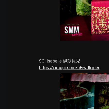
https://i.imgur.com/hFiwJli.jpeg