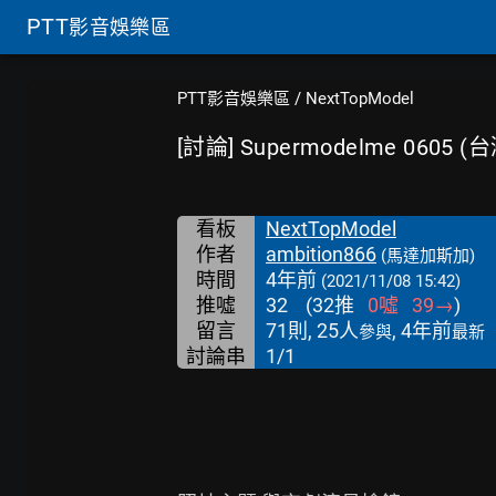
PTT
影音娛樂區
PTT影音娛樂區
/
NextTopModel
[討論] Supermodelme 0605 (
看板
NextTopModel
作者
ambition866
(馬達加斯加)
時間
4年前
(2021/11/08 15:42)
推噓
32
(
32
推
0
噓
39
→
)
留言
71則, 25人
, 4年前
參與
最新
討論串
1/1