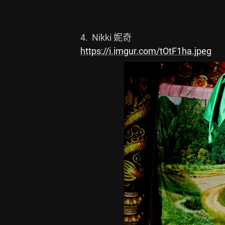
https://i.imgur.com/tOtF1ha.jpeg