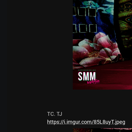
https://i.imgur.com/85L8uyT.jpeg