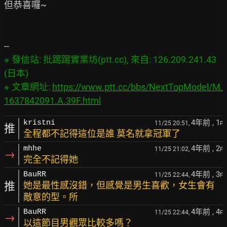
但恭喜囉~

※ 發信站: 批踢踢實業坊(ptt.cc), 來自: 126.209.241.43 
(日本)

※ 文章網址: 
https://www.ptt.cc/bbs/NextTopModel/M.
1637842091.A.39F.html
4年前
, 1
kristni
11/25 20:51,
F
推
全程都不記得這位是誰 莫名就拿冠軍了
4年前
, 2
mhhe
11/25 21:02,
F
→
完全不記得她
4年前
, 3
BauRR
11/25 22:44,
F
推
她是最性感沒錯，但感覺是男生喜歡，女生會有
敵意的型。所
4年前
, 4
BauRR
11/25 22:44,
F
→
以這節目男觀眾比較多嗎？