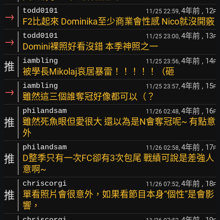
4年前
, 12
todd0101
11/25 22:59,
F
→
F2比起來 Dominika至少商業會性感 Nico就沒開竅
4年前
, 13
todd0101
11/25 23:00,
F
→
Domini裸照好看沒錯 本季神照之一
4年前
, 14
iambling
11/25 23:56,
F
推
被學長Mikolaj哀居暴雷！！！！！（砸
4年前
, 15
iambling
11/25 23:57,
F
→
雖然這三個誰奪冠好像都可以（？
4年前
, 16
philandsam
11/26 02:48,
F
推
雖然死魚眼但愛很大 還以為是N會奪冠呢~ 有點意
外
4年前
, 17
philandsam
11/26 02:58,
F
推
D整季只有一次FC卻有3次包尾 戰績可說是差強人
意啊~
4年前
, 18
chriscorgi
11/26 07:52,
F
推
單看照片會很意外，如果看節目本身“個性”是會影
響，