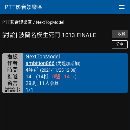
PTT
影音娛樂區
PTT影音娛樂區
/
NextTopModel
[討論] 波蘭名模生死鬥 1013 FINALE
＋收藏
分享
看板
NextTopModel
作者
ambition866
(馬達加斯加)
時間
4年前
(2021/11/25 12:08)
推噓
14
(
14
推
0
噓
14
→
)
留言
28則, 11人
參與
討論串
1/1