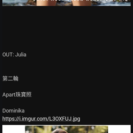
OUT: Julia

第二輪

Apart珠寶照

https://i.imgur.com/L3OXFUJ.jpg