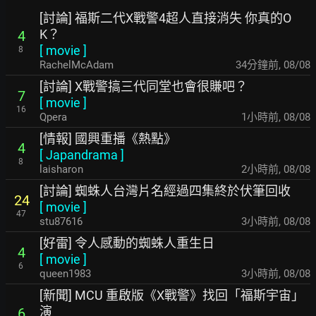
[討論] 福斯二代X戰警4超人直接消失 你真的O
K？
4
[
movie
]
8
RachelMcAdam
34分鐘前
,
08/08
[討論] X戰警搞三代同堂也會很賺吧？
7
[
movie
]
16
Qpera
1小時前
,
08/08
[情報] 國興重播《熱點》
4
[
Japandrama
]
8
laisharon
2小時前
,
08/08
[討論] 蜘蛛人台灣片名經過四集終於伏筆回收
24
[
movie
]
47
stu87616
3小時前
,
08/08
[好雷] 令人感動的蜘蛛人重生日
4
[
movie
]
6
queen1983
3小時前
,
08/08
[新聞] MCU 重啟版《X戰警》找回「福斯宇宙」
演
6