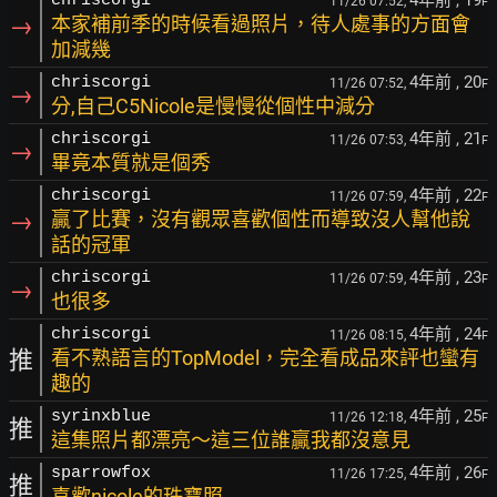
4年前
, 19
chriscorgi
11/26 07:52,
F
→
本家補前季的時候看過照片，待人處事的方面會
加減幾
4年前
, 20
chriscorgi
11/26 07:52,
F
→
分,自己C5Nicole是慢慢從個性中減分
4年前
, 21
chriscorgi
11/26 07:53,
F
→
畢竟本質就是個秀
4年前
, 22
chriscorgi
11/26 07:59,
F
→
贏了比賽，沒有觀眾喜歡個性而導致沒人幫他說
話的冠軍
4年前
, 23
chriscorgi
11/26 07:59,
F
→
也很多
4年前
, 24
chriscorgi
11/26 08:15,
F
推
看不熟語言的TopModel，完全看成品來評也蠻有
趣的
4年前
, 25
syrinxblue
11/26 12:18,
F
推
這集照片都漂亮～這三位誰贏我都沒意見
4年前
, 26
sparrowfox
11/26 17:25,
F
推
喜歡nicole的珠寶照