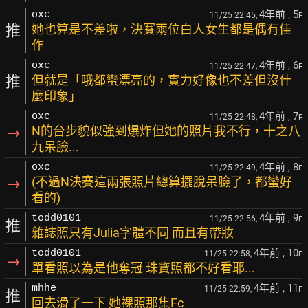
4年前
, 5
oxc
11/25 22:45,
F
推
她也算是不差啦，決賽兩位白人女生都是偶有佳
作
4年前
, 6
oxc
11/25 22:47,
F
推
但就是「哦都蠻漂亮的，實力好像也不差但沒什
麼印象」
4年前
, 7
oxc
11/25 22:48,
F
→
N的台步貌似強到爆炸但她的照片我不行，十之八
九呆臉...
4年前
, 8
oxc
11/25 22:49,
F
→
(不過N決賽這兩張照片總算擺脫呆臉了，都蠻好
看的)
4年前
, 9
todd0101
11/25 22:56,
F
推
雜誌照只有Julia字體不同 而且有帶妝
4年前
, 10
todd0101
11/25 22:58,
F
→
單看照以為是他奪冠 珠寶照都不好看耶...
4年前
, 11
mhhe
11/25 22:59,
F
推
回去滑了一下 她裸照那集Fc