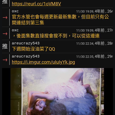
推
https://reurl.cc/1oVM8V
4年前
, 26
oxc
11/30 19:09,
F
→
官方水管也會每週更新最新集數，但目前只有公
開連結到第三集
4年前
, 27
oxc
11/30 19:09,
F
→
，後面集數直接搜會搜不到，可以從這邊連
4年前
, 28
areucrazy543
11/30 22:34,
F
推
下週開始沒油菜了QQ
4年前
, 29
areucrazy543
11/30 22:35,
F
→
https://i.imgur.com/uIuIyYk.jpg