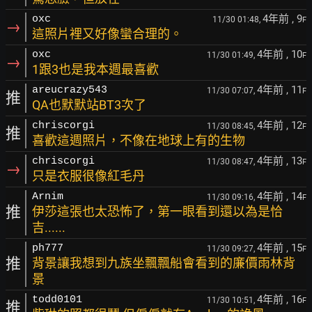
4年前
, 9
oxc
11/30 01:48,
F
→
這照片裡又好像蠻合理的。
4年前
, 10
oxc
11/30 01:49,
F
→
1跟3也是我本週最喜歡
4年前
, 11
areucrazy543
11/30 07:07,
F
推
QA也默默站BT3次了
4年前
, 12
chriscorgi
11/30 08:45,
F
推
喜歡這週照片，不像在地球上有的生物
4年前
, 13
chriscorgi
11/30 08:47,
F
→
只是衣服很像紅毛丹
4年前
, 14
Arnim
11/30 09:16,
F
推
伊莎這張也太恐怖了，第一眼看到還以為是恰
吉......
4年前
, 15
ph777
11/30 09:27,
F
推
背景讓我想到九族坐飄飄船會看到的廉價雨林背
景
4年前
, 16
todd0101
11/30 10:51,
F
推