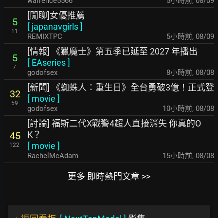
warrence5566
5小時前
,
08/09
[閒聊]女優推薦
5
[
japanavgirls
]
11
REMIXTPC
5小時前
,
08/09
[情報] 《獵魔士》第五季已延至 2027 年播出
5
[
EAseries
]
7
godofsex
8小時前
,
08/08
[新聞] 《蜘蛛人：重生日》全台勇破3億！正式登
32
[
movie
]
59
godofsex
10小時前
,
08/08
[討論] 福斯二代X戰警4超人直接消失 你真的O
K？
45
[
movie
]
122
RachelMcAdam
15小時前
,
08/08
更多 即時熱門文章 >>