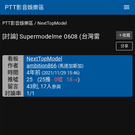
PTT
影音娛樂區
PTT影音娛樂區
/
NextTopModel
[討論] Supermodelme 0608 (台灣雷
＋收藏
分享
看板
NextTopModel
作者
ambition866
(馬達加斯加)
時間
4年前
(2021/11/29 15:46)
推噓
25
(
25
推
0
噓
18
→
)
留言
43則, 17人
參與
討論串
1/1