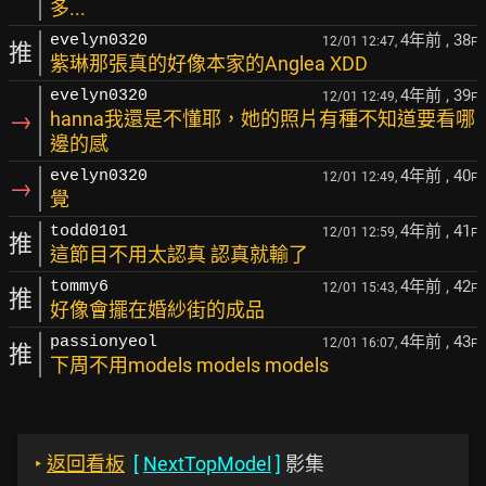
多...
4年前
, 38
evelyn0320
12/01 12:47,
F
推
紫琳那張真的好像本家的Anglea XDD
4年前
, 39
evelyn0320
12/01 12:49,
F
→
hanna我還是不懂耶，她的照片有種不知道要看哪
邊的感
4年前
, 40
evelyn0320
12/01 12:49,
F
→
覺
4年前
, 41
todd0101
12/01 12:59,
F
推
這節目不用太認真 認真就輸了
4年前
, 42
tommy6
12/01 15:43,
F
推
好像會擺在婚紗街的成品
4年前
, 43
passionyeol
12/01 16:07,
F
推
下周不用models models models
‣
返回看板
[
NextTopModel
]
影集