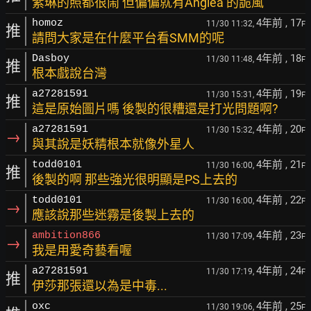
紫琳的照都很鬧 但偏偏就有Anglea 的詭風
4年前
, 17
homoz
11/30 11:32,
F
推
請問大家是在什麼平台看SMM的呢
4年前
, 18
Dasboy
11/30 11:48,
F
推
根本戲說台灣
4年前
, 19
a27281591
11/30 15:31,
F
推
這是原始圖片嗎 後製的很糟還是打光問題啊?
4年前
, 20
a27281591
11/30 15:32,
F
→
與其說是妖精根本就像外星人
4年前
, 21
todd0101
11/30 16:00,
F
推
後製的啊 那些強光很明顯是PS上去的
4年前
, 22
todd0101
11/30 16:00,
F
→
應該說那些迷霧是後製上去的
4年前
, 23
ambition866
11/30 17:09,
F
→
我是用愛奇藝看喔
4年前
, 24
a27281591
11/30 17:19,
F
推
伊莎那張還以為是中毒...
4年前
, 25
oxc
11/30 19:06,
F