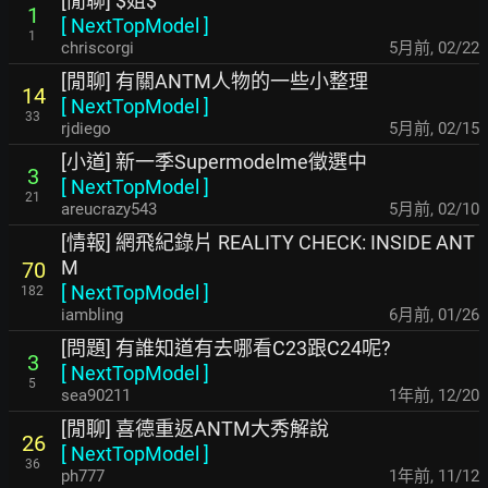
[閒聊] $姐$
1
[
NextTopModel
]
1
chriscorgi
5月前
,
02/22
[閒聊] 有關ANTM人物的一些小整理
14
[
NextTopModel
]
33
rjdiego
5月前
,
02/15
[小道] 新一季Supermodelme徵選中
3
[
NextTopModel
]
21
areucrazy543
5月前
,
02/10
[情報] 網飛紀錄片 REALITY CHECK: INSIDE ANT
M
70
[
NextTopModel
]
182
iambling
6月前
,
01/26
[問題] 有誰知道有去哪看C23跟C24呢?
3
[
NextTopModel
]
5
sea90211
1年前
,
12/20
[閒聊] 喜德重返ANTM大秀解說
26
[
NextTopModel
]
36
ph777
1年前
,
11/12