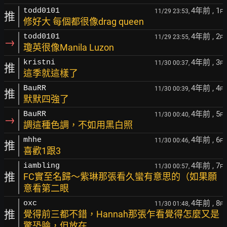
4年前
, 1
todd0101
11/29 23:53,
F
推
修好大 每個都很像drag queen
4年前
, 2
todd0101
11/29 23:55,
F
→
瓊英很像Manila Luzon
4年前
, 3
kristni
11/30 00:37,
F
推
這季就這樣了
4年前
, 4
BauRR
11/30 00:39,
F
推
默默四強了
4年前
, 5
BauRR
11/30 00:40,
F
→
調這種色調，不如用黑白照
4年前
, 6
mhhe
11/30 00:46,
F
推
喜歡1跟3
4年前
, 7
iambling
11/30 00:57,
F
推
FC實至名歸～紫琳那張看久蠻有意思的（如果願
意看第二眼
4年前
, 8
oxc
11/30 01:48,
F
推
覺得前三都不錯，Hannah那張乍看覺得怎麼又是
驚恐臉，但放在