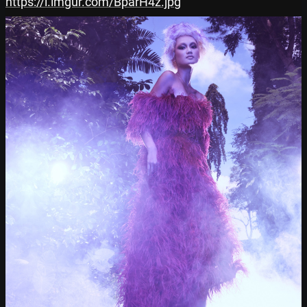
https://i.imgur.com/BparH4z.jpg