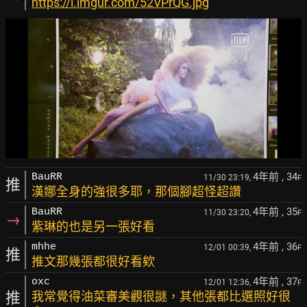
https://i.imgur.com/52VPrQG.jpg
4年前
, 34
BauRR
11/30 23:19,
F
推
漢娜全身的強很多耶，那個腳超怪超讚
4年前
, 35
BauRR
11/30 23:20,
F
→
紫琳的也是另一張好看
4年前
, 36
mhhe
12/01 00:39,
F
推
推文那幾張都很好看欸
4年前
, 37
oxc
12/01 12:36,
F
推
我常覺得油菜審美觀很謎，其他張都比選照好很