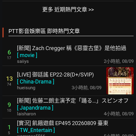
更多 近期熱門文章 >>
PTT影音娛樂區 即時熱門文章
[新聞] Zach Cregger 稱《惡靈古堡》是他拍過
6
[
movie
]
17
saiiys
2小時前
,
08/09
[LIVE] 御廷謠 EP22-28(D+/SVIP)
13
[
China-Drama
]
74
hueisung
3小時前
,
08/09
[新聞] 佐藤二朗主演予定「踊る…」スピンオフ
9
[
Japandrama
]
10
laisharon
4小時前
,
08/09
[實況] 飢餓遊戲 EP495 20260809 臺東
1
[
TW_Entertain
]
5