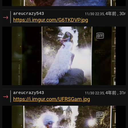
4年前
, 30
areucrazy543
11/30 22:35,
F
→
https://i.imgur.com/G6TKDVP.jpg
4年前
, 31
areucrazy543
11/30 22:35,
F
→
https://i.imgur.com/UFRSGam.jpg