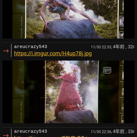
4年前
, 32
areucrazy543
11/30 22:35,
F
→
https://i.imgur.com/H4up78j.jpg
4年前
, 33
areucrazy543
11/30 22:36,
F
→