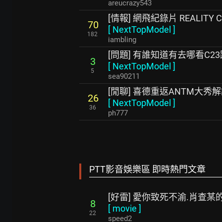
areucrazy543
[情報] 網飛紀錄片 REALITY CH
70
[
NextTopModel
]
182
iambling
[問題] 有誰知道有去哪看C23
3
[
NextTopModel
]
5
sea90211
[閒聊] 喜德重返ANTM大秀
26
[
NextTopModel
]
36
ph777
PTT影音娛樂區 即時熱門文章
[好雷] 愛你致死不渝.肖查某
8
[
movie
]
22
speed2