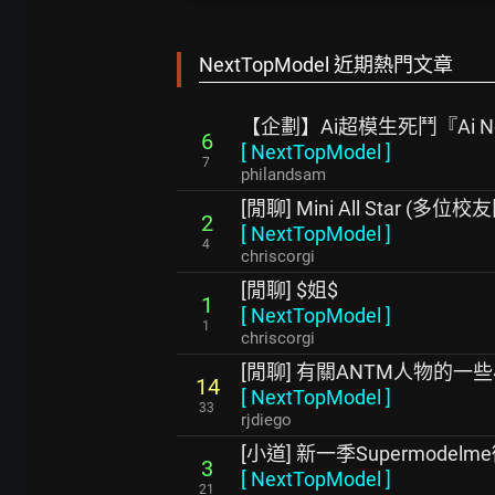
NextTopModel 近期熱門文章
【企劃】Ai超模生死鬥『Ai Next
6
[
NextTopModel
]
7
philandsam
[閒聊] Mini All Star (多
2
[
NextTopModel
]
4
chriscorgi
[閒聊] $姐$
1
[
NextTopModel
]
1
chriscorgi
[閒聊] 有關ANTM人物的一
14
[
NextTopModel
]
33
rjdiego
[小道] 新一季Supermodel
3
[
NextTopModel
]
21