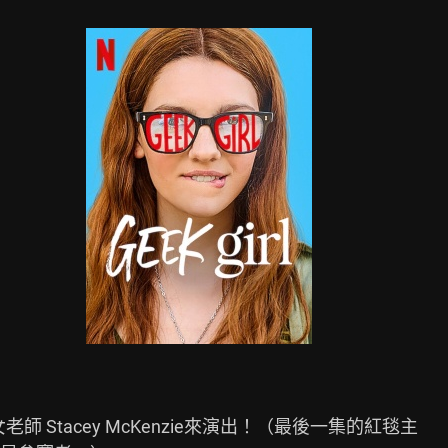
師 Stacey McKenzie來演出！（最後一集的紅毯主
