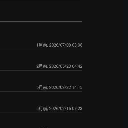
1月前
,
2026/07/08 03:06
2月前
,
2026/05/20 04:42
5月前
,
2026/02/22 14:15
5月前
,
2026/02/15 07:23