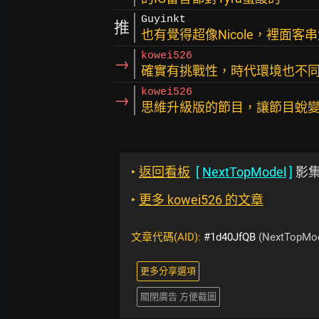
Guyinkt
推
也有覺得超像Nicole，裡面客
kowei526
→
確實有挑戰性，時代環境也不
kowei526
→
思維升級版的節目，讓節目蛻
‣
返回看板
[
NextTopModel
]
影
‣
更多 kowei526 的文章
文章代碼(AID):
#1d40JfQB
(NextTopMod
更多分享選項
關閉廣告 方便截圖