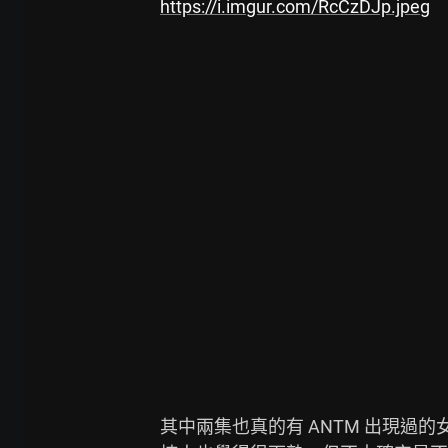
https://i.imgur.com/RcCzDJp.jpeg
其中兩集也真的有 ANTM 出現過的女老