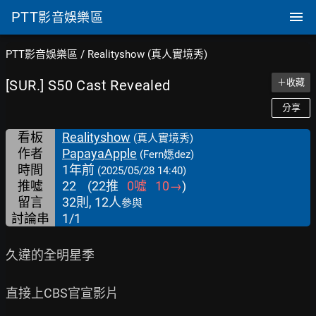
PTT
影音娛樂區
PTT影音娛樂區
/
Realityshow (真人實境秀)
[SUR.] S50 Cast Revealed
＋收藏
分享
看板
Realityshow
(真人實境秀)
作者
PapayaApple
(Fern嫕dez)
時間
1年前
(2025/05/28 14:40)
推噓
22
(
22
推
0
噓
10
→
)
留言
32則, 12人
參與
討論串
1/1
久違的全明星季

直接上CBS官宣影片
