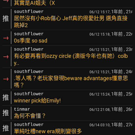
其實是AI姐夫（X
1年前
, 21
southflower
06/12 15:17,
F
推
居然沒有小Rob傷心 Jeff真的很愛壯男 選角直接
跳掉2
1年前
, 22
southflower
06/12 15:18,
F
→
0s季度 so sad
1年前
, 23
southflower
06/12 15:21,
F
→
有必要再看到ozzy circle (澳版今年也有她）colb
y..
1年前
, 24
southflower
06/12 15:21,
F
→
.等人嗎？老玩家發現beware advantages懂意思
嗎？
1年前
, 25
southflower
06/12 15:24,
F
推
winner pick給Emily!
1年前
, 26
tinmar
06/12 21:08,
F
推
為何不會懂？
1年前
, 27
southflower
06/14 03:10,
F
推
單純吐槽new era規則變很多