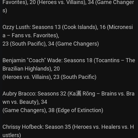
Favorites), 20 (Heroes vs. Villains), 34 (Game Changer
s)

Ozzy Lusth: Seasons 13 (Cook Islands), 16 (Micronesi
a – Fans vs. Favorites),

23 (South Pacific), 34 (Game Changers)

Benjamin "Coach" Wade: Seasons 18 (Tocantins – The 
Brazilian Highlands), 20

(Heroes vs. Villains), 23 (South Pacific)

Aubry Bracco: Seasons 32 (Ka瀳 Rōng – Brains vs. Bra
wn vs. Beauty), 34

(Game Changers), 38 (Edge of Extinction)

Chrissy Hofbeck: Season 35 (Heroes vs. Healers vs. H
ustlers)
