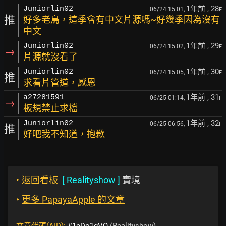
1年前
, 28
Juniorlin02
06/24 15:01,
F
推
好多老鳥，這季會有中文片源嗎~好幾季因為沒有
中文
1年前
, 29
Juniorlin02
06/24 15:02,
F
→
片源就沒看了
1年前
, 30
Juniorlin02
06/24 15:05,
F
推
求看片管道，感恩
1年前
, 31
a27281591
06/25 01:14,
F
→
板規禁止求檔
1年前
, 32
Juniorlin02
06/25 06:56,
F
推
好吧我不知道，抱歉
‣
返回看板
[
Realityshow
]
實境
‣
更多 PapayaApple 的文章
文章代碼(AID):
#1eDo1gVQ
(Realityshow)