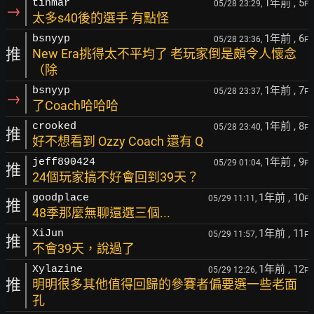
1年前
, 5
tinmar
05/28 23:29,
F
→
太多s40後的選手 有點怪
1年前
, 6
bsnyyp
05/28 23:36,
F
推
New Era挑得太不平均了 老玩家倒是頗令人懷念
（除
1年前
, 7
bsnyyp
05/28 23:37,
F
→
了Coach哈哈哈
1年前
, 8
crooked
05/28 23:40,
F
推
好不想看到 Ozzy Coach 還有 Q
1年前
, 9
jeff890424
05/29 01:04,
F
推
24個玩家搞不好會回到39天？
1年前
, 10
goodplace
05/29 11:11,
F
推
48季那麼無聊還選三個...
1年前
, 11
XiJun
05/29 11:57,
F
推
不會39天，說過了
1年前
, 12
Xylazine
05/29 12:26,
F
推
明明很多其他值得回歸的參賽者偏要選一些老面
孔