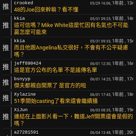
1年前
, 13
crooked
05/29 16:06,
F
推
48的Joe回來幹嘛？看不懂
1年前
, 14
kkia
05/31 09:25,
F
推
這可信嗎？Mike White這麼忙因有名氣也不可能
贏怎麼可能來
1年前
, 15
kkia
05/31 09:33,
F
推
而且他跟Angelina私交很好，不會有不公平疑慮
嗎？
1年前
, 16
jeff890424
06/01 12:30,
F
推
這是官方公布的名單 不是謠傳名單
1年前
, 17
bsnyyp
06/01 14:25,
F
推
傑夫都親自開票了 是官方的啦
1年前
, 18
Xylazine
06/01 17:43,
F
推
51季開始casting了看來還會繼續播
1年前
, 19
XiJun
06/03 08:35,
F
推
連結在上面影片看一下，難道Jeff開票還會是假的
嗎？
1年前
, 20
a27281591
06/04 13:48,
F
→