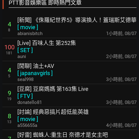
PTT影音娛樂區 即時熱門文章
[新聞] 《侏羅紀世界5》導演換人！蓋瑞斯艾德華
4
[
movie
]
8
abianisbitch
1小時前
,
08/07
[Live] 百味人生 第252集
100
[
SET
]
181
auni
2小時前
,
08/07
[閒聊] 油土+AV
4
[
japanavgirls
]
5
seal998
3小時前
,
08/07
[豆腐] 豆腐媽媽 第163集 Live
9
[
FTV
]
19
donatello81
3小時前
,
08/07
[討論] 經典惡搞片超低能英雄
8
[
movie
]
13
a556655a
4小時前
,
08/07
[好雷] 蜘蛛人:重生日 奈德才是女主吧
7