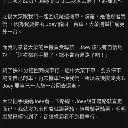
了三次才成功，Joey 則是第二次就丟過了，超棒的～

之後大菜跟我們一起回虎尾還機車。沒錯，是他跟著我
們 ，因為我要抱著 Joey 騎同一台車，大菜則幫忙騎另
外一台。

而我則拿著大菜的手機負責導航，Joey 還很有自信地
說：「這次都有手機了，總不會再迷路了吧！」

騎了快30分鐘回到機車行，途中大菜下車，要去停車
場開自己的車，再去機車行接我們，所以最後變成我跟 
Joey 要自己一人騎一台回去還車。

大菜把手機給Joey看一下路線，Joey說知道路就直走
而已，我就沒怎麼理會就跟著騎，結果騎著騎著，明明
感覺已經快到了，卻怎樣都看不到機車行。
