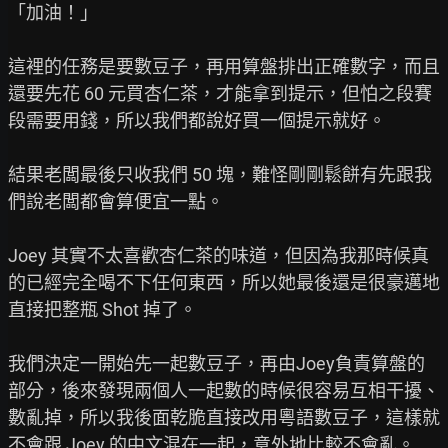
「加油！」

這裡的任務是要數豆子，再用算盤排出正確數字，而且
還要先花 60 元買杏仁茶，才能拿到提示，但怕之段賽
段需要用錢，所以我們都說好買一個提示就好。

結果老闆最後只收我們 50 塊，難怪剛剛鬆餅有先跟我
們說老闆都會算便宜一點。

Joey 其實不太喜歡杏仁茶的味道，但因為我那時候真
的已經完全喝不下任何東西，所以她最後還是很豪邁地
直接把整瓶 Shot 掉了。

我們決定一開始先一起數豆子，再由Joey負責算盤的
部分，後來發現兩個人一起數的時候很容易互相干擾、
數亂掉，所以我後面乾脆直接改用粵語數豆子，這樣就
不會跟 Joey 的中文混在一起，意外地比較不會亂。
