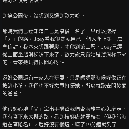
還好之後有調頭。

到達公園後，沒想到又遇到歐力哈。

那時我們已經知道自己是最後一名了，只可以選擇
「刀」的路，Joey看我很累就自己一個人爬上第三層
拿信封，我本來想跟著爬，才爬到第二層，Joey已經
從上面坐溜滑梯滑下來了，歐力說只有她是溜滑梯下來
的，看來她玩得很開心呀～

還好公園還有一家人在玩耍，只是媽媽那時候好像正在
教訓小孩，我們也不好意思打擾她，所以就跑去問後面
的爸爸。

他很熱心地「又」拿出手機幫我們查服務中心怎麼走，
我有寫下來大概的路，看到檳榔店就要轉右（但我當時
還在寫路名），還好沒有很遠，騎了19分鐘就到了。