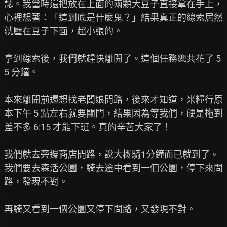
誌。我當時還把放在上面的兩顆大豆子直接拿在手上，
心裡想著：「這到底是什麼鬼？」結果真正的線索居然
就壓在豆子下面，超小張的。

拿到線索後，我們就趕快離開了。這個任務總共花了 5
5 分鐘。

本來離開前還想找老闆娘問路，後來才知道，米糧行原
本下午 5 點左右就要關門，結果因為等我們，硬是拖到
差不多 6:15 才能下班。真的辛苦大家了！

我們就去旁邊商店問路，說大概騎1分鐘而已就到了。
我們要去森活公園，騎去途中看到一個公園，停下來問
路，發現不對。

再騎又看到一個公園又停下問路，又發現不對。
