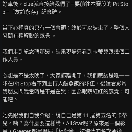
好車後，clue就直接給我們了—要前往本賽段的 Pit Sto
p—「友誼永存」紀念碑。

當下心裡真的只有一個念頭：終於可以結束了，整個人
瞬間有種解脫的感覺 。

我們走到紀念碑那邊，結果現場只看到卡蒂兒跟幾個工
作人員。

心想是不是太晚了，大家都離開了，我們應該是唯一一
隊在Pit Stop看不到主持人鹹魚飯的隊伍，後續看影片
我朋友問我當時是不是在哭，因為眼睛紅紅的感覺，可
能吧。

她先跟我們自我介紹，說自己是第 11 屆第五名的卡蒂
兒。咦？為什麼要這樣講，All Star呢？原來是一個彩
蛋，Greeter 都是歷屆「相對應」被淘汰的名次所擔