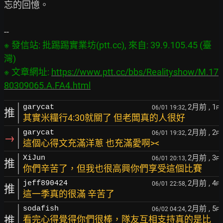
忘的回憶。

※ 發信站: 批踢踢實業坊(ptt.cc), 來自: 39.9.105.45 (臺
灣)

※ 文章網址: 
https://www.ptt.cc/bbs/Realityshow/M.17
80309065.A.FA4.html
2月前
, 1
garycat
06/01 19:32,
F
推
其實米糧行4:30就關了 但老闆真的人很好
2月前
, 2
garycat
06/01 19:32,
F
→
這個心得文充滿洋蔥 也充滿愛啊><
2月前
, 3
XiJun
06/01 20:13,
F
推
你們辛苦了，但我也很高興你們享受這個比賽
2月前
, 4
jeff890424
06/01 22:58,
F
推
這一季真的很滿 辛苦了
2月前
, 5
sodafish
06/02 04:24,
F
推
看完心得覺得你們很棒，隊友互相支持真的是比