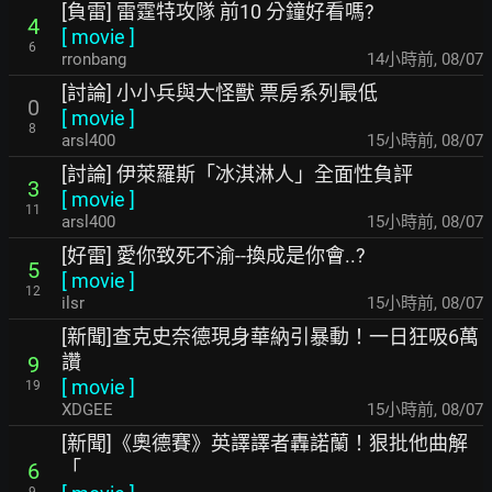
[負雷] 雷霆特攻隊 前10 分鐘好看嗎?
4
[
movie
]
6
rronbang
14小時前
,
08/07
[討論] 小小兵與大怪獸 票房系列最低
0
[
movie
]
8
arsl400
15小時前
,
08/07
[討論] 伊萊羅斯「冰淇淋人」全面性負評
3
[
movie
]
11
arsl400
15小時前
,
08/07
[好雷] 愛你致死不渝--換成是你會..?
5
[
movie
]
12
ilsr
15小時前
,
08/07
[新聞]查克史奈德現身華納引暴動！一日狂吸6萬
讚
9
[
movie
]
19
XDGEE
15小時前
,
08/07
[新聞]《奧德賽》英譯譯者轟諾蘭！狠批他曲解
「
6
9