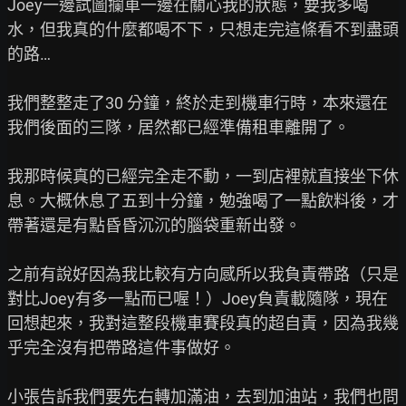
Joey一邊試圖攔車一邊在關心我的狀態，要我多喝
水，但我真的什麼都喝不下，只想走完這條看不到盡頭
的路…

我們整整走了30 分鐘，終於走到機車行時，本來還在
我們後面的三隊，居然都已經準備租車離開了。

我那時候真的已經完全走不動，一到店裡就直接坐下休
息。大概休息了五到十分鐘，勉強喝了一點飲料後，才
帶著還是有點昏昏沉沉的腦袋重新出發。

之前有說好因為我比較有方向感所以我負責帶路（只是
對比Joey有多一點而已喔！）Joey負責載隨隊，現在
回想起來，我對這整段機車賽段真的超自責，因為我幾
乎完全沒有把帶路這件事做好。

小張告訴我們要先右轉加滿油，去到加油站，我們也問