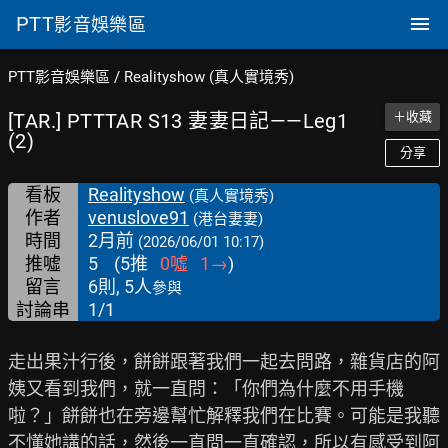
PTT
影音娛樂區
PTT影音娛樂區
/
Realityshow (真人實境秀)
[TAR.] PTTTAR S13 妻妻日記——Leg1
＋收藏
(2)
分享
看板
Realityshow
(真人實境秀)
作者
venuslove91
(港台妻妻)
時間
2月前
(2026/06/01 10:17)
推噓
5
(
5
推
0
噓
1
→
)
留言
6則, 5人
參與
討論串
1/1
走出果汁行後，餅餅跟著我們一起去問路，雜貨店的阿
姨又看到我們，就一直問：「你們為什麼不用手機
啦？」餅餅也在旁邊幫忙解釋我們在比賽。可能是我聽
不懂她講的話，然後一直問一直確認，所以有感受到阿