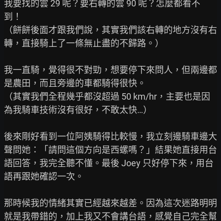
我要找的雲 29 呢？要右轉的雲 90 呢？怎麼都看不
到！

（餅餅後面才跟我們說，其實我們該右轉的地方沒有右
轉，直接騎上了一條無止盡的不歸路。）

我一直騎，覺得很不對勁，想要停下來問人，但兩邊都
是農田，而且旁邊的車都騎得很快。

（其實我們全程幾乎都沒超過 50 km/hr，主要也是因
為我騎車技術沒有很好，不敢太快…）

後來剛好看到一位阿姨騎得比較慢，我立刻邊騎車邊大
聲問她：「請問這個方向是西螺嗎？」結果她直接用台
語回答，我完全聽不懂。最後 Joey 只好停下來，用台
語再跟她確認一次。

那時候我的情緒其實已經越來越差。因為這次迷路明明
就是我帶錯的，加上我又不會講台語，感覺自己完全幫