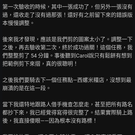
第一次驗收的時候，其中一張成功了，但另外一張沒有
過，還收走了沒有過那張！還好有之前留下來的錯誤版
本慢慢調整。

後來我才發現，應該是我們剪的圖案太小了。調整一下
之後，再去驗收第二次，終於成功過關！這個任務，我
們整整剪了 54 分鐘。事後聽到Carol說只有鬆餅有想到
把範例剪下來摺，真的很聰明！

之後我們要騎去下一個任務點—西螺米糧店，沒想到最
崩潰的是在這一段。

當下我還特地跟路人借手機查怎麼走，甚至把所有路名
都抄下來，我已經覺得寫得很完整了。結果實際騎上路
後，我直接傻眼——因為根本沒有路標！
