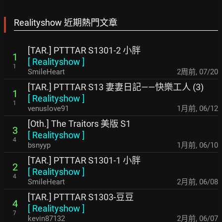
Realityshow 近期熱門文章
[TAR.] PTTTAR S1301-2 小胖
1
[
Realityshow
]
1
SmileHeart
2周前
,
07/20
[TAR.] PTTTAR S13 妻妻日記——快樂工人 (3)
1
[
Realityshow
]
1
venuslove91
1月前
,
06/12
[Oth.] The Traitors 美版 S1
3
[
Realityshow
]
4
bsnyyp
1月前
,
06/10
[TAR.] PTTTAR S1301-1 小胖
2
[
Realityshow
]
4
SmileHeart
2月前
,
06/08
[TAR.] PTTTAR S1303-豆豆
4
[
Realityshow
]
7
kevin87132
2月前
,
06/07