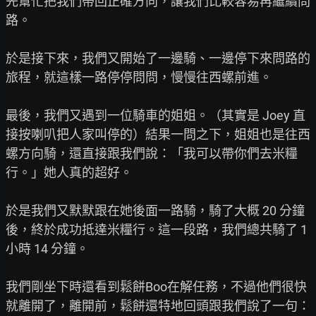
先幫忙把我們帶回正確方向，讓我們比較容易再繼續問
路。

於是接下來，我們又開始了一邊騎、一邊停下來問路的
旅程，就這樣一路停停問問，慢慢往西螺前進。

最後，我們又遇到一位騎車的姐姐。（其實是 Joey 直
接按喇叭把人家叫停的）結果一問之下，姐姐也是往西
螺方向騎，還直接跟我們說：「我可以帶你們去米糧
行。」她人真的超好。

於是我們又默默跟在她後面一路騎，騎了大概 20 分鐘
後，終於成功抵達米糧行。這一段路，我們總共騎了 1 
小時 14 分鐘。

我們剛坐下時還看到鬆餅Boo在解任務，不過他們很快
就離開了，離開前，鬆餅還特地回頭跟我們說了一句：