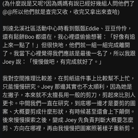
(為什麼說是又呢?因為媽媽有說已經好幾組人問他們了
@@所以他們就是查完又收，收完又拿出來查哈)

到達北溪社區活動中心時看到甄甄Eddie、豆豆伶伶，
還有鬆餅Boo 都還在，我心裡還偷偷想著：「好像有追
上來一點了！」但很快地，他們就一組一組完成離開
了。我當下心裡覺得我們應該是最後一名了，所以我跟 
Joey 說：「慢慢做吧，有完成就好了。」

我對空間推理比較差，在剪紙這件事上比較幫不上忙，
只能慢慢研究。Joey 那邊其實也不太順利，因為她是
左撇子，本來就不太擅長用一般的剪刀，剪起來比別人
更卡。中間我們一直在研究，到底哪一邊才是要剪的圖
案、大概要剪成什麼形狀，有時候甚至還會上下顛倒。
後來慢慢摸索之後，變成 Joey 先負責判斷大概要怎麼
剪、方向在哪裡，再由我慢慢把圖案照著樣子重新剪。
