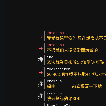
jasonshu
→
我覺得還蠻像的 只能說陶喆不
jasonshu
→
不過我個人還蠻愛關詩敏的
iko
推
寫法就業界來說OK無爭議 好聽
foolchicken
→
20-40%吧?! 還不錯聽+1 但ak
craigua
推
編曲..............前奏鋼琴一下就....
craigua
推
快去投訴蘋果XDD
FiveDollaMic