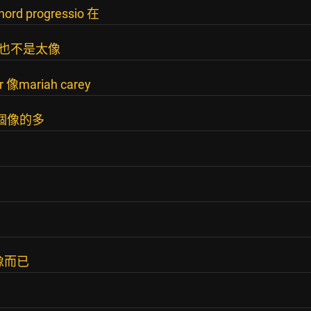
progressio 在
的也不是太像
r 像mariah carey
比這個像的多
像而已