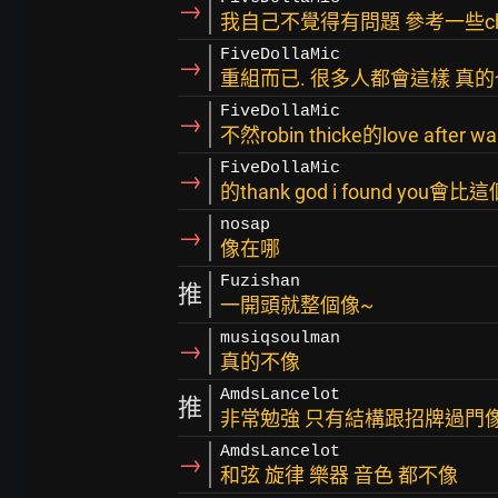
→
我自己不覺得有問題 參考一些chord 
FiveDollaMic
→
重組而已. 很多人都會這樣 真
FiveDollaMic
→
不然robin thicke的love after wa
FiveDollaMic
→
的thank god i found you會
nosap
→
像在哪
Fuzishan
推
一開頭就整個像~
musiqsoulman
→
真的不像
AmdsLancelot
推
非常勉強 只有結構跟招牌過門
AmdsLancelot
→
和弦 旋律 樂器 音色 都不像