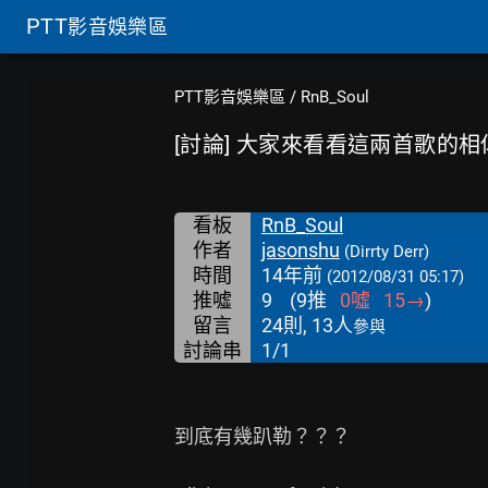
PTT
影音娛樂區
PTT影音娛樂區
/
RnB_Soul
[討論] 大家來看看這兩首歌的相
看板
RnB_Soul
作者
jasonshu
(Dirrty Derr)
時間
14年前
(2012/08/31 05:17)
推噓
9
(
9
推
0
噓
15
→
)
留言
24則, 13人
參與
討論串
1/1
到底有幾趴勒？？？
