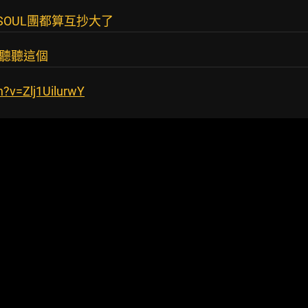
SOUL團都算互抄大了
~聽聽這個
?v=Zlj1UilurwY