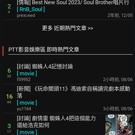
[情報] Best New Soul 2023/ Soul Brother唱片行
2
[
RnB_Soul
]
4
prexceed
2年前
,
12/05
更多 近期熱門文章 >>
PTT影音娛樂區 即時熱門文章
[討論] 蜘蛛人4記憶討論
6
[
movie
]
30
f59952
2小時前
,
08/06
[新聞] 《玩命關頭11》馮迪索自稱讀完劇本感動
落
16
[
movie
]
44
yu1164
3小時前
,
08/06
[討論] 劇情雷 蜘蛛人4把這個能力
還給浩克如何
3
[
movie
]
17