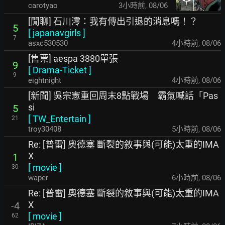
carotyao
3小時前
,
08/06
[閒聊] 石川澪：我有傳出引退的消息嗎！？
5
[
japanavgirls
]
7
asxc530530
4小時前
,
08/06
[售票] aespa 3880單張
9
[
Drama-Ticket
]
9
eightnight
4小時前
,
08/06
[新聞] 吳宗憲重回周末8點戰場 霸氣喊話「Pas
si
5
[
TW_Entertain
]
21
troy30408
5小時前
,
08/06
Re: [普雷] 奧德塞 斷裂的敘事與(可能)太重的IMA
X
1
[
movie
]
30
waper
6小時前
,
08/06
Re: [普雷] 奧德塞 斷裂的敘事與(可能)太重的IMA
X
-4
[
movie
]
62