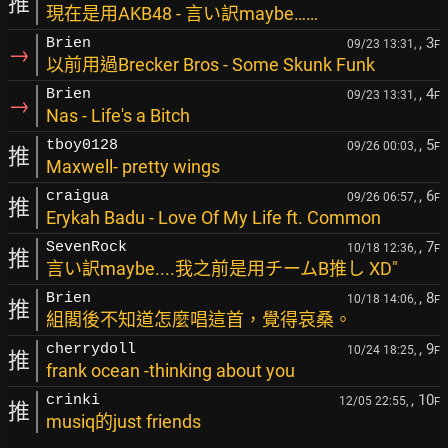
推
現在是用AKB48 - 言い訳maybe……
, 3
Brien
09/23 13:31,
F
→
以前用過Brecker Bros - Some Skunk Funk
, 4
Brien
09/23 13:31,
F
→
Nas - Life's a Bitch
, 5
tboy0128
09/26 00:03,
F
推
Maxwell- pretty wings
, 6
craigua
09/26 06:57,
F
推
Erykah Badu - Love Of My Life ft. Common
, 7
SevenRock
10/18 12:36,
F
推
言い訳maybe....我之前是用チームB推し XD"
, 8
Brien
10/18 14:06,
F
推
組閣後不知道怎麼唱這首，覺得哀桑。
, 9
cherrydoll
10/24 18:25,
F
推
frank ocean -thinking about you
, 10
crinki
12/05 22:55,
F
推
musiq的just friends