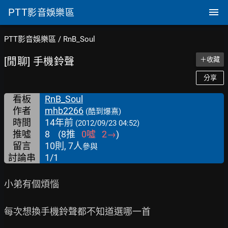
PTT
影音娛樂區
PTT影音娛樂區
/
RnB_Soul
[閒聊] 手機鈴聲
＋收藏
分享
看板
RnB_Soul
作者
mhb2266
(酷到爆熹)
時間
14年前
(2012/09/23 04:52)
推噓
8
(
8
推
0
噓
2
→
)
留言
10則, 7人
參與
討論串
1/1
小弟有個煩惱

每次想換手機鈴聲都不知道選哪一首
