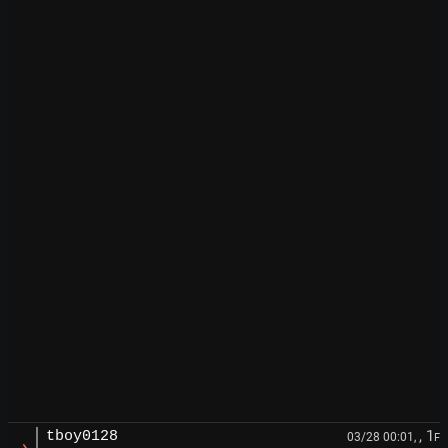
, 1
tboy0128
03/28 00:01,
F
→