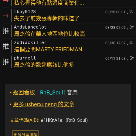
私心覺得他有點過度商業化...
, 2
tboy0128
03/28 00:01,
F
→
失去了前幾張專輯的味道了
, 3
AmdsLancelot
03/28 02:06,
F
推
周杰倫在華人地區地位比較高
, 4
zodiackiller
03/30 12:07,
F
推
這個要問MARTY FRIEDMAN
, 5
pharrell
06/11 21:08,
F
推
周杰倫的歌迷應該比他多
‣
返回看板
[
RnB_Soul
]
音樂
‣
更多 usherxupeng 的文章
文章代碼(AID):
#1HKnA1e_
(RnB_Soul)
更多分享選項