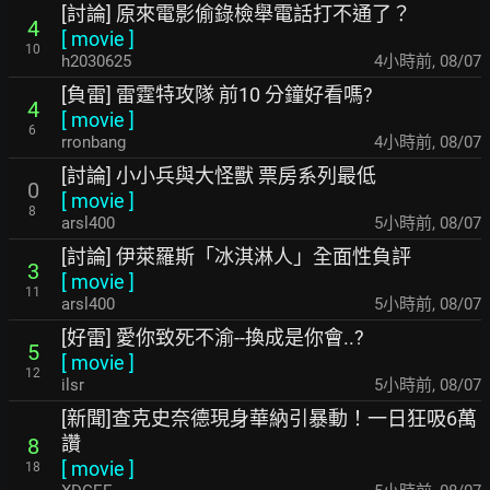
[討論] 原來電影偷錄檢舉電話打不通了？
4
[
movie
]
10
h2030625
4小時前
,
08/07
[負雷] 雷霆特攻隊 前10 分鐘好看嗎?
4
[
movie
]
6
rronbang
4小時前
,
08/07
[討論] 小小兵與大怪獸 票房系列最低
0
[
movie
]
8
arsl400
5小時前
,
08/07
[討論] 伊萊羅斯「冰淇淋人」全面性負評
3
[
movie
]
11
arsl400
5小時前
,
08/07
[好雷] 愛你致死不渝--換成是你會..?
5
[
movie
]
12
ilsr
5小時前
,
08/07
[新聞]查克史奈德現身華納引暴動！一日狂吸6萬
讚
8
[
movie
]
18