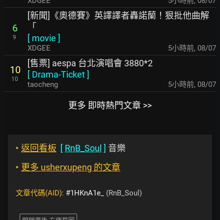
XDGEE
5小時前
,
08/07
[新聞]《奧德賽》英譯譯者轟諾蘭！狠批他曲解
「
6
[
movie
]
9
XDGEE
5小時前
,
08/07
[售票] aespa 台北演唱會 3880*2
10
[
Drama-Ticket
]
10
taocheng
5小時前
,
08/07
更多 即時熱門文章 >>
‣
返回看板
[
RnB_Soul
]
音樂
‣
更多 usherxupeng 的文章
文章代碼(AID):
#1HKnA1e_
(RnB_Soul)