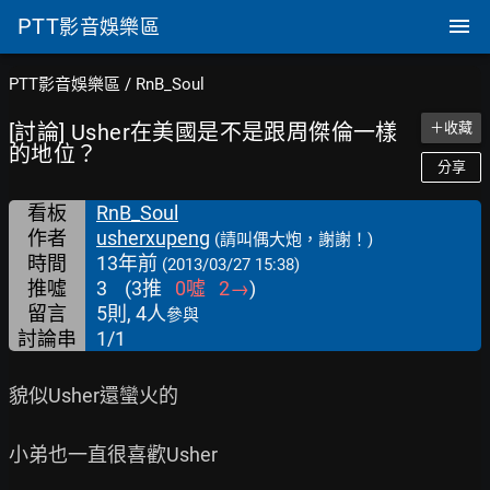
PTT
影音娛樂區
PTT影音娛樂區
/
RnB_Soul
[討論] Usher在美國是不是跟周傑倫一樣
＋收藏
的地位？
分享
看板
RnB_Soul
作者
usherxupeng
(請叫偶大炮，謝謝！)
時間
13年前
(2013/03/27 15:38)
推噓
3
(
3
推
0
噓
2
→
)
留言
5則, 4人
參與
討論串
1/1
貌似Usher還蠻火的

小弟也一直很喜歡Usher
