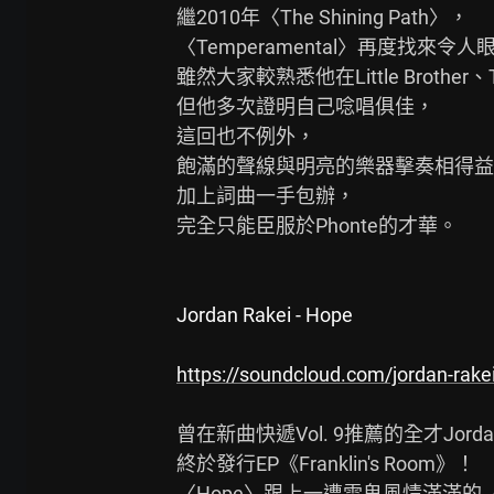
繼2010年〈The Shining Path〉，

〈Temperamental〉再度找來令人眼睛
雖然大家較熟悉他在Little Brother、T
但他多次證明自己唸唱俱佳，

這回也不例外，

飽滿的聲線與明亮的樂器擊奏相得益
加上詞曲一手包辦，

完全只能臣服於Phonte的才華。

Jordan Rakei - Hope
https://soundcloud.com/jordan-rake
曾在新曲快遞Vol. 9推薦的全才Jordan 
終於發行EP《Franklin's Room》！

〈Hope〉跟上一遭雷鬼風情滿滿的〈Se