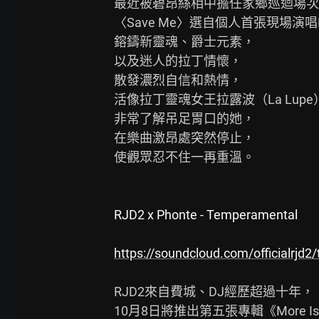
最近被碧昂絲相中擔任家鄉巡迴場次
〈Save Me〉選自個人首張現場演唱EP《The
鎔鑄新靈魂、爵士元素，

以及迷人的拉丁情懷，

散發濃烈自信和熱情，

活像拉丁靈魂女王拉露波（La Lup
非常了解吊足胃口的她，

在樂曲激昂處突然停止，

使觀眾忍不住一再重溫。

RJD2 x Phonte - Temperamental
https://soundcloud.com/officialrjd
RJD2來自費城、DJ經歷超過十年，

10月8日將推出第五張專輯《More Is Th