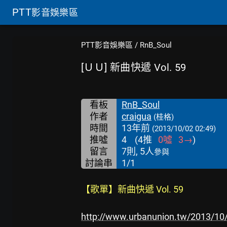
PTT
影音娛樂區
PTT影音娛樂區
/
RnB_Soul
[ＵＵ] 新曲快遞 Vol. 59
看板
RnB_Soul
作者
craigua
(桂格)
時間
13年前
(2013/10/02 02:49)
推噓
4
(
4
推
0
噓
3
→
)
留言
7則, 5人
參與
討論串
1/1
【歌單】新曲快遞 Vol. 59
http://www.urbanunion.tw/2013/10/