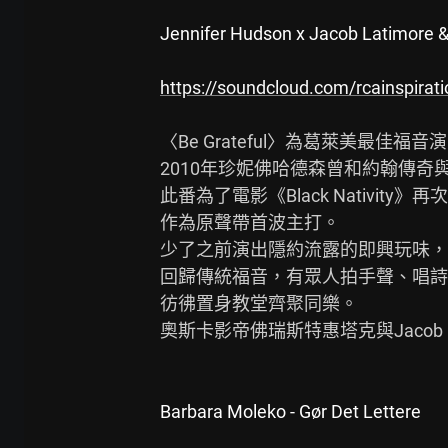
Jennifer Hudson x Jacob Latimore & 
https://soundcloud.com/rcainspirati
〈Be Grateful〉為葛萊美最佳福音演唱
2010年珍妮佛哈德森曾和約翰傳奇與紮
此番為了電影《Black Nativity》再
作為原聲帶首波主打。

少了之前演出隱約流露的即興玩味，

回歸傳統福音，有眾人拍手聲、唱詩
彷彿置身教堂齊聚同樂。

奧斯卡影帝佛瑞斯特惠塔克與Jacob L
Barbara Moleko - Gør Det Lettere