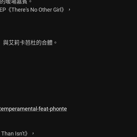
的暖場嘉賓。

re's No Other Girl》，

e）與艾莉卡芭杜的合體。

2/temperamental-feat-phonte
an Isn't》，
