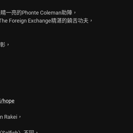
一亮的Phonte Coleman助陣，

he Foreign Exchange精湛的饒舌功夫，

彰，

i/hope
Rakei，

lfish〉不同，
