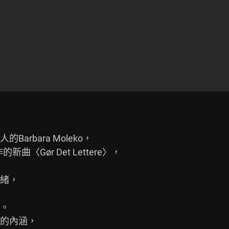
rbara Moleko，

〈Gør Det Lettere〉，

緒，

。

的內涵，
