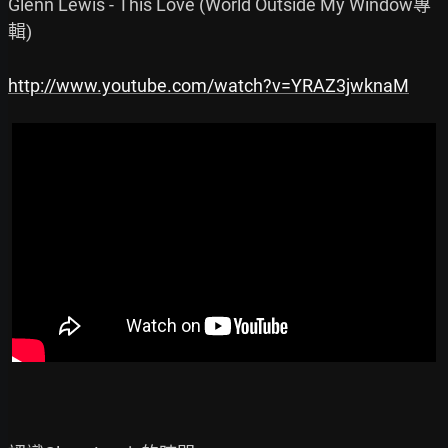
Glenn Lewis - This Love (World Outside My Window專
輯)

http://www.youtube.com/watch?v=YRAZ3jwknaM