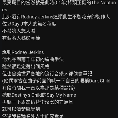
最受矚目的當然就是此時(01年)鋒頭正健的The Neptun
es

此外還有Rodney Jerkins這類此生不愁吃穿的製作人

佐以Ray J本人的無名程度

不禁讓人想大喊

有個名人姊姊真棒

說到Rodney Jerkins

他九零到兩千年初的編曲手法

雖然很難定義出個風格

但也曾讓世界各地的流行音樂人都偷偷筆記

(他偶爾會在曲子前面偷喊一下自己的暱稱Dark Child

有段時間我一直以為那是某種黑話)

聽聽Destiny's Child的Say My Name

再聽一下周杰倫替李玟寫的刀馬旦

就可以清楚感受到

然後我這種業外人士的感覺是
