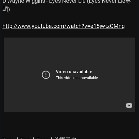
D'Wayne Wiggins - Eyes Never Lie (Eyes Never Lie專
輯)

http://www.youtube.com/watch?v=e15jwtzCMng