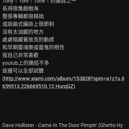
Tony！Toni！Tone！的團員之一

長得很像趙樹海

整張專輯都很樸拙

或說曲式編排上很節制

沒有太油膩的地方

處處暗藏著放克的動感

和早期靈魂樂或雷鬼的根性

我自己非常喜歡

youtub上的連結不多

這邊可以全部試聽

(
http://www.xiami.com/album/153828?spm=a1z1s.6
659513.226669510.12.HurqGZ)
Dave Hollister - Came In The Door Pimpin' (Ghetto Hy