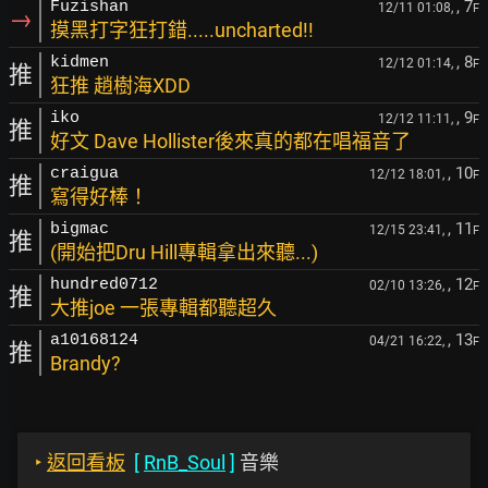
, 7
Fuzishan
12/11 01:08,
F
→
摸黑打字狂打錯.....uncharted!!
, 8
kidmen
12/12 01:14,
F
推
狂推 趙樹海XDD
, 9
iko
12/12 11:11,
F
推
好文 Dave Hollister後來真的都在唱福音了
, 10
craigua
12/12 18:01,
F
推
寫得好棒！
, 11
bigmac
12/15 23:41,
F
推
(開始把Dru Hill專輯拿出來聽...)
, 12
hundred0712
02/10 13:26,
F
推
大推joe 一張專輯都聽超久
, 13
a10168124
04/21 16:22,
F
推
Brandy?
‣
返回看板
[
RnB_Soul
]
音樂