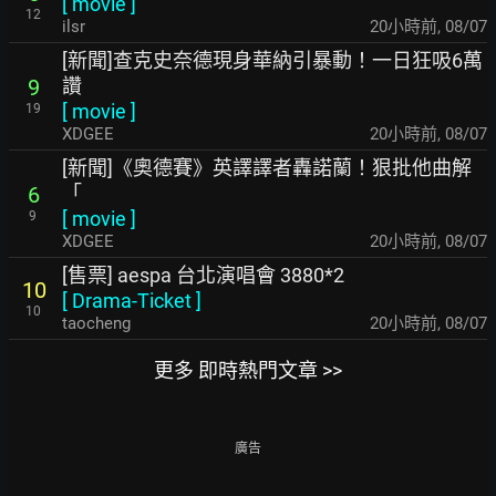
[
movie
]
12
ilsr
20小時前
,
08/07
[新聞]查克史奈德現身華納引暴動！一日狂吸6萬
讚
9
[
movie
]
19
XDGEE
20小時前
,
08/07
[新聞]《奧德賽》英譯譯者轟諾蘭！狠批他曲解
「
6
[
movie
]
9
XDGEE
20小時前
,
08/07
[售票] aespa 台北演唱會 3880*2
10
[
Drama-Ticket
]
10
taocheng
20小時前
,
08/07
更多 即時熱門文章 >>
廣告