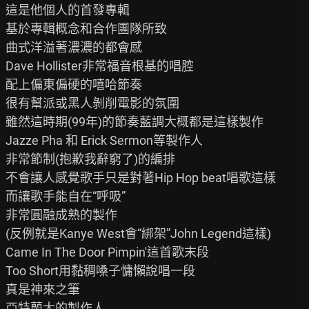
這是他個人的首發專輯

基於專輯概念和合作團隊所致

曲式洋溢著濃濃的都會感

Dave Hollister非常福音根基的唱腔

配上偏東偏硬的嘻哈節奏

很有幫派或黑人剝削電影的氛圍

雖然這時期(99年)的節奏藍調大概都是這樣製作

Jazze Pha 和 Erick Sermon等製作人

非常節制(抱歉我辭窮了)的編排

不會讓人感覺歌手只是對著Hip Hop beat唱歌這樣

而讓歌手能自在“呼吸”

非常圓融成熟的製作

(反例就是Kanye West會“綁架”John Legend這樣)

Came In The Door Pimpin'這首歌末段

Too Short用黏稠嗓子慵懶說唱一段

真是神來之筆

亞特蘭大的製作人
