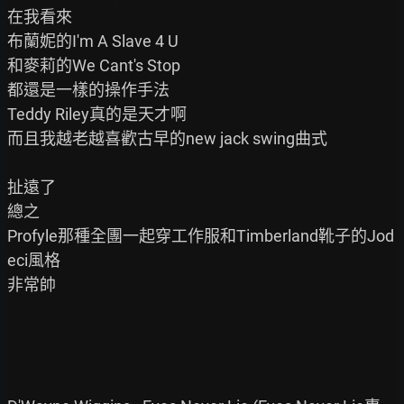
在我看來

布蘭妮的I'm A Slave 4 U

和麥莉的We Cant's Stop

都還是一樣的操作手法

Teddy Riley真的是天才啊

而且我越老越喜歡古早的new jack swing曲式

扯遠了

總之

Profyle那種全團一起穿工作服和Timberland靴子的Jod
eci風格

非常帥
