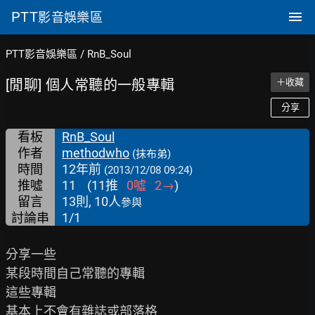
PTT
影音娛樂區
PTT影音娛樂區
/
RnB_Soul
[閒聊] 個人常聽的一般專輯
＋收藏
分享
看板
RnB_Soul
作者
methodwho
(抹布弟)
時間
12年前
(2013/12/08 09:24)
推噓
11
(
11
推
0
噓
2
→
)
留言
13則, 10人
參與
討論串
1/1
分享一些

某段時間自己常聽的專輯

這些專輯

基本上不會有雜誌或部落格
