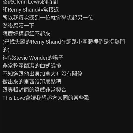
認識Glenn Lewis的時間

和Remy Shand非常接近

所以我每次聽到一位就會聯想起另一位

然後感嘆一下

怎麼好樣都紅不起來

(尋找失蹤的Remy Shand在網路小團體裡倒是挺熱門
的)

神似Stevie Wonder的嗓子

非常乾淨簡潔的曲式編排

不知道跟他出身加拿大有沒有關係

做出來的東西沒那麼黏稠

跟專輯封面的質感非常契合

This Love會讓我想起方大同的某些歌
