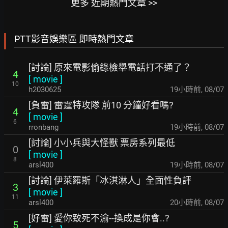
更多 近期熱門文章 >>
PTT影音娛樂區 即時熱門文章
[討論] 原來電影偷錄檢舉電話打不通了？
4
[
movie
]
10
h2030625
19小時前
,
08/07
[負雷] 雷霆特攻隊 前10 分鐘好看嗎?
4
[
movie
]
6
rronbang
19小時前
,
08/07
[討論] 小小兵與大怪獸 票房系列最低
0
[
movie
]
8
arsl400
19小時前
,
08/07
[討論] 伊萊羅斯「冰淇淋人」全面性負評
3
[
movie
]
11
arsl400
20小時前
,
08/07
[好雷] 愛你致死不渝--換成是你會..?
5