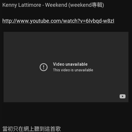
Kenny Lattimore - Weekend (weekend專輯)

http://www.youtube.com/watch?v=6Ivbqd-w8zI
當初只在網上聽到這首歌
