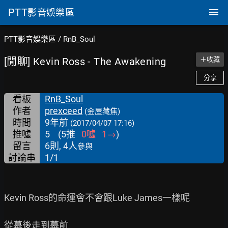
PTT
影音娛樂區
PTT影音娛樂區
/
RnB_Soul
[閒聊] Kevin Ross - The Awakening
＋收藏
分享
看板
RnB_Soul
作者
prexceed
(金屋藏焦)
時間
9年前
(2017/04/07 17:16)
推噓
5
(
5
推
0
噓
1
→
)
留言
6則, 4人
參與
討論串
1/1
Kevin Ross的命運會不會跟Luke James一樣呢

從幕後走到幕前
