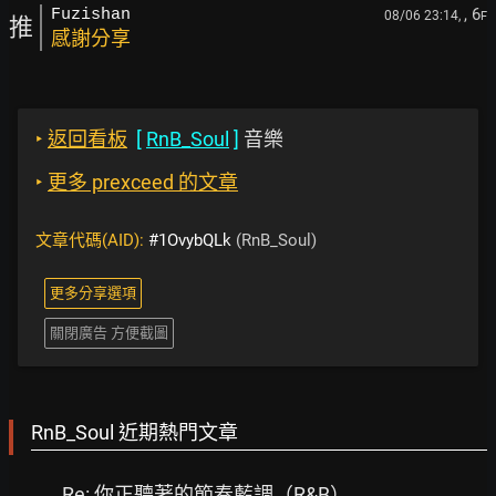
, 6
Fuzishan
08/06 23:14,
F
推
感謝分享
‣
返回看板
[
RnB_Soul
]
音樂
‣
更多 prexceed 的文章
文章代碼(AID):
#1OvybQLk
(RnB_Soul)
更多分享選項
關閉廣告 方便截圖
RnB_Soul 近期熱門文章
Re: 你正聽著的節奏藍調（R&B）