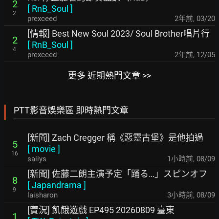
2
[
RnB_Soul
]
2
prexceed
2年前
,
03/20
[情報] Best New Soul 2023/ Soul Brother唱片行
2
[
RnB_Soul
]
4
prexceed
2年前
,
12/05
更多 近期熱門文章 >>
PTT影音娛樂區 即時熱門文章
[新聞] Zach Cregger 稱《惡靈古堡》是他拍過
5
[
movie
]
16
saiiys
1小時前
,
08/09
[新聞] 佐藤二朗主演予定「踊る…」スピンオフ
8
[
Japandrama
]
9
laisharon
3小時前
,
08/09
[實況] 飢餓遊戲 EP495 20260809 臺東
1