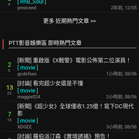
[
RnB_Soul
]
4
prexceed
2年前
,
12/05
更多 近期熱門文章 >>
PTT影音娛樂區 即時熱門文章
[新聞] 重啟版《X戰警》電影公佈第二位演員！
2
[
movie
]
6
godofsex
1小時前
,
08/06
[討論] 看完超少女還是不懂
13
[
movie
]
25
maggie024
2小時前
,
08/06
[新聞]《超少女》全球僅收1.25億！寫下DC現代
影
7
[
movie
]
10
XDGEE
3小時前
,
08/06
[討論] 羅伯派汀森《實境誘捕》預告！