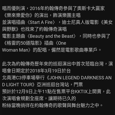
唱而優則演，2016年約翰傳奇參與了奧斯卡大贏家
《樂來樂愛你》的演出，飾演樂團主唱

並演唱插曲〈Start A Fire〉，迪士尼真人版電影《美女
與野獸》也找來了約翰傳奇演唱

電影主題曲〈Beauty and the Beast〉，同時也參與了
《格雷的50道陰影》插曲〈One

Woman Man〉的配唱，儼然是電影歌曲專業戶。

此次為約翰傳奇歷年來的巡迴演出中首次蒞臨台灣，演
唱會日期定於2018年3月19日於台

北南港C3停車場舉行《JOHN LEGEND DARKNESS AN
D LIGHT TOUR》亞洲巡迴台灣站，門票

預計於12月9日上午11點在售票平台KKTIX上開賣，此
次演唱會規劃全座席，讓期待已久的

粉絲當晚徜徉在約翰傳奇的歌聲與舞台魅力之中。
