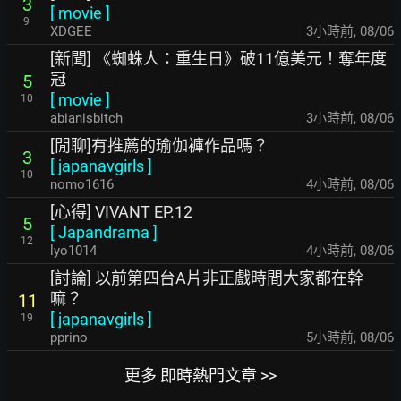
3
[
movie
]
9
XDGEE
3小時前
,
08/06
[新聞] 《蜘蛛人：重生日》破11億美元！奪年度
冠
5
[
movie
]
10
abianisbitch
3小時前
,
08/06
[閒聊]有推薦的瑜伽褲作品嗎？
3
[
japanavgirls
]
10
nomo1616
4小時前
,
08/06
[心得] VIVANT EP.12
5
[
Japandrama
]
12
lyo1014
4小時前
,
08/06
[討論] 以前第四台A片非正戲時間大家都在幹
嘛？
11
[
japanavgirls
]
19
pprino
5小時前
,
08/06
更多 即時熱門文章 >>