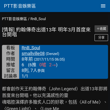
PTT
影音娛樂區
PTT影音娛樂區
/
RnB_Soul
[情報] 約翰傳奇出道13年 明年3月首度來
＋收藏
台開唱
分享
看板
RnB_Soul
作者
smallville08
(Denzel)
時間
8年前
(2017/11/15 06:05)
推噓
6
(
6
推
0
噓
2
→
)
留言
8則, 7人
參與
討論串
1/1
都會創作天王約翰傳奇（John Legend）出道13年即將
首度來台開唱。他以充滿感性的靈

魂唱腔演繹許多膾炙人口的好歌，包括〈All of Me〉、
〈Green Light〉、〈Love Me
