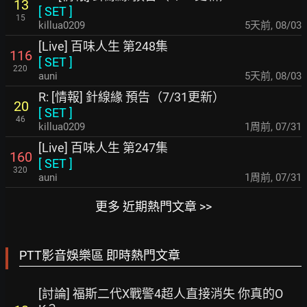
13
[
SET
]
15
killua0209
5天前
,
08/03
[Live] 百味人生 第248集
116
[
SET
]
220
auni
5天前
,
08/03
R: [情報] 針線緣 預告（7/31更新）
20
[
SET
]
46
killua0209
1周前
,
07/31
[Live] 百味人生 第247集
160
[
SET
]
320
auni
1周前
,
07/31
更多 近期熱門文章 >>
PTT影音娛樂區 即時熱門文章
[討論] 福斯二代X戰警4超人直接消失 你真的O