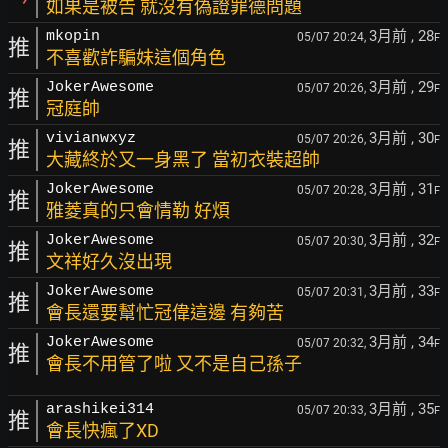
如果是被告 就沒有偽證罪德問題
3月前
, 28
mkopin
05/07 20:24,
F
推
不喜歡詐騙妹這個角色
3月前
, 29
JokerAwesome
05/07 20:26,
F
推
冠庭帥
3月前
, 30
vivianwxyz
05/07 20:26,
F
推
大藏終於又一身黑了 當初衣裝超帥
3月前
, 31
JokerAwesome
05/07 20:28,
F
推
雅菱真的只會情勒 好煩
3月前
, 32
JokerAwesome
05/07 20:30,
F
推
文祥好久沒出現
3月前
, 33
JokerAwesome
05/07 20:31,
F
推
會長還要幫忙冠偉這邊 有夠苦
3月前
, 34
JokerAwesome
05/07 20:32,
F
推
會長不用管了啦 又不是自己孫子
3月前
, 35
arashikei314
05/07 20:33,
F
推
會長快瘋了XD