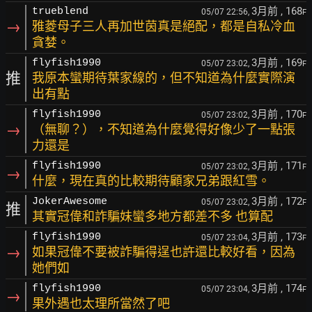
3月前
, 168
trueblend
05/07 22:56,
F
→
雅菱母子三人再加世茵真是絕配，都是自私冷血
貪婪。
3月前
, 169
flyfish1990
05/07 23:02,
F
推
我原本蠻期待葉家線的，但不知道為什麼實際演
出有點
3月前
, 170
flyfish1990
05/07 23:02,
F
→
（無聊？），不知道為什麼覺得好像少了一點張
力還是
3月前
, 171
flyfish1990
05/07 23:02,
F
→
什麼，現在真的比較期待顧家兄弟跟紅雪。
3月前
, 172
JokerAwesome
05/07 23:02,
F
推
其實冠偉和詐騙妹蠻多地方都差不多 也算配
3月前
, 173
flyfish1990
05/07 23:04,
F
→
如果冠偉不要被詐騙得逞也許還比較好看，因為
她們如
3月前
, 174
flyfish1990
05/07 23:04,
F
→
果外遇也太理所當然了吧