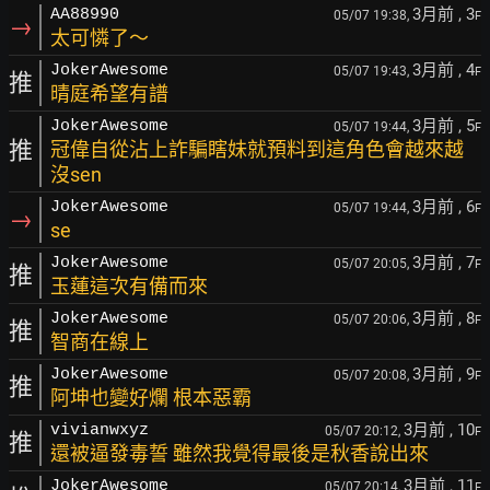
3月前
, 3
AA88990
05/07 19:38,
F
→
太可憐了～
3月前
, 4
JokerAwesome
05/07 19:43,
F
推
晴庭希望有譜
3月前
, 5
JokerAwesome
05/07 19:44,
F
推
冠偉自從沾上詐騙瞎妹就預料到這角色會越來越
沒sen
3月前
, 6
JokerAwesome
05/07 19:44,
F
→
se
3月前
, 7
JokerAwesome
05/07 20:05,
F
推
玉蓮這次有備而來
3月前
, 8
JokerAwesome
05/07 20:06,
F
推
智商在線上
3月前
, 9
JokerAwesome
05/07 20:08,
F
推
阿坤也變好爛 根本惡霸
3月前
, 10
vivianwxyz
05/07 20:12,
F
推
還被逼發毒誓 雖然我覺得最後是秋香說出來
3月前
, 11
JokerAwesome
05/07 20:14,
F