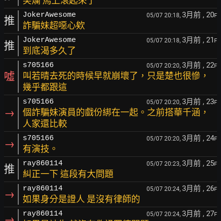
笑爛 馬上滾起來了
3月前
, 20
JokerAwesome
05/07 20:18,
F
推
詐騙妹超噁心欸
3月前
, 21
JokerAwesome
05/07 20:18,
F
推
到底渴多久了
3月前
, 22
s705166
05/07 20:20,
F
噓
叫若晴去死的時候早就崩壞了，只是楚也很慘，
幾乎都跟這
3月前
, 23
s705166
05/07 20:20,
F
→
個詐騙妹演員的戲份綁在一起。之前搭華千涵，
人家還比較
3月前
, 24
s705166
05/07 20:20,
F
→
有演技。
3月前
, 25
ray860114
05/07 20:23,
F
推
糾正一下 這段有大問題
3月前
, 26
ray860114
05/07 20:24,
F
→
如果身分是證人 是沒有律師的
3月前
, 27
ray860114
05/07 20:24,
F
→