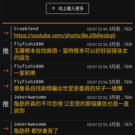
向上載入更多
3月前
, 162
trueblend
05/07 22:49,
F
→
https://youtube.com/shorts/BeJ0bResbg0
3月前
, 163
flyfish1990
05/07 22:54,
F
推
玉蓮根本自找麻煩，當時根本可以好好迎接孫女
的誕生
3月前
, 164
flyfish1990
05/07 22:54,
F
→
一家和樂
3月前
, 165
flyfish1990
05/07 22:54,
F
→
跟會長自找麻煩編出世堂是委員的兒子一樣爛
3月前
, 166
JokerAwesome
05/07 22:55,
F
推
脂肪肝真的不可忽視 江宏恩的那個廣告也是一直
說到
3月前
, 167
JokerAwesome
05/07 22:55,
F
→
脂肪肝 都快會背了