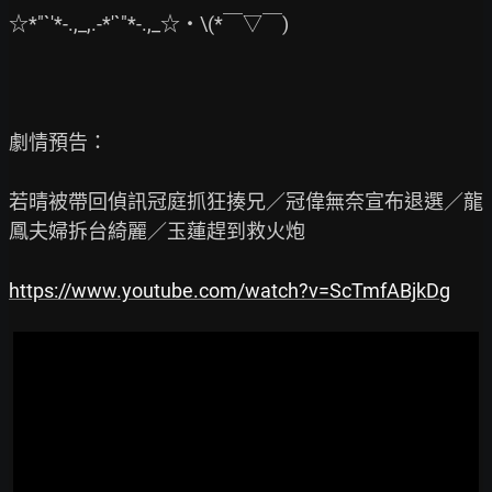
☆*"`'*-.,_,.-*'`"*-.,_☆‧\(*￣▽￣)

劇情預告：

若晴被帶回偵訊冠庭抓狂揍兄／冠偉無奈宣布退選／龍
鳳夫婦拆台綺麗／玉蓮趕到救火炮

https://www.youtube.com/watch?v=ScTmfABjkDg