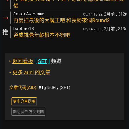
後
2月前
, 312
JokerAwesome
05/14 18:22,
F
→
再度扛最後的大魔王吧 和長勝來個Round2
2月前
, 313
baobao18
05/14 20:00,
F
推
道成視覺年齡根本不夠吧
‣
返回看板
[
SET
]
頻道
‣
更多 auni 的文章
文章代碼(AID):
#1g15dPIy
(SET)
更多分享選項
關閉廣告 方便截圖