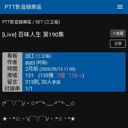
PTT
影音娛樂區
PTT影音娛樂區
/
SET (三立板)
[Live] 百味人生 第190集
＋收藏
分享
看板
SET
(三立板)
作者
auni
(阿南)
時間
2月前
(2026/05/13 11:00)
推噓
131
(
133
推
2
噓
178
→
)
留言
313則, 30人
參與
討論串
1/1
(*￣▽￣)/‧☆*"`'*-.,_,.-*'`"*-.,_☆

★﹡*☆:‧\(￣▽￣)/‧:*☆﹡*★
