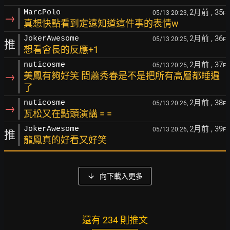
2月前
, 35
MarcPolo
05/13 20:23,
F
→
真想快點看到定遠知道這件事的表情w
2月前
, 36
JokerAwesome
05/13 20:25,
F
推
想看會長的反應+1
2月前
, 37
nuticosme
05/13 20:25,
F
→
美鳳有夠好笑 問蕭秀春是不是把所有高層都睡遍
了
2月前
, 38
nuticosme
05/13 20:26,
F
→
瓦松又在點頭演講 = =
2月前
, 39
JokerAwesome
05/13 20:26,
F
推
龍鳳真的好看又好笑
向下載入更多
還有 234 則推文