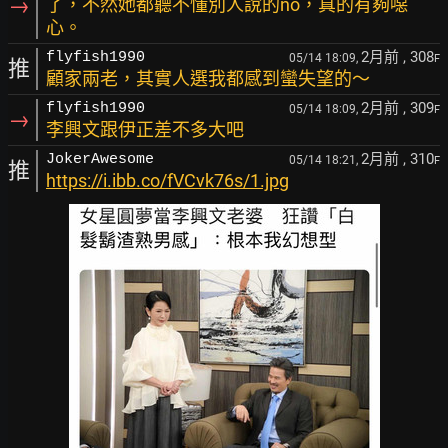
→
了，不然她都聽不懂別人說的no，真的有夠噁
心。
2月前
, 308
flyfish1990
05/14 18:09,
F
推
顧家兩老，其實人選我都感到蠻失望的～
2月前
, 309
flyfish1990
05/14 18:09,
F
→
李興文跟伊正差不多大吧
2月前
, 310
JokerAwesome
05/14 18:21,
F
推
https://i.ibb.co/fVCvk76s/1.jpg