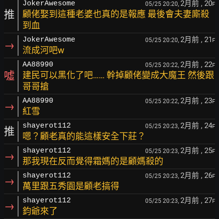
2月前
, 20
JokerAwesome
05/25 20:20,
F
推
顧佬娶到這種老婆也真的是報應 最後會夫妻廝殺
到血
2月前
, 21
JokerAwesome
05/25 20:20,
F
→
流成河吧w
2月前
, 22
AA88990
05/25 20:22,
F
噓
建民可以黑化了吧…… 幹掉顧佬變成大魔王 然後跟
哥哥搶
2月前
, 23
AA88990
05/25 20:22,
F
→
紅雪
2月前
, 24
shayerot112
05/25 20:23,
F
推
嗯？顧老真的能這樣安全下莊？
2月前
, 25
shayerot112
05/25 20:23,
F
→
那我現在反而覺得霜媽的是顧媽殺的
2月前
, 26
shayerot112
05/25 20:23,
F
→
萬里跟五秀園是顧老搞得
2月前
, 27
shayerot112
05/25 20:23,
F
→
鈞爺來了