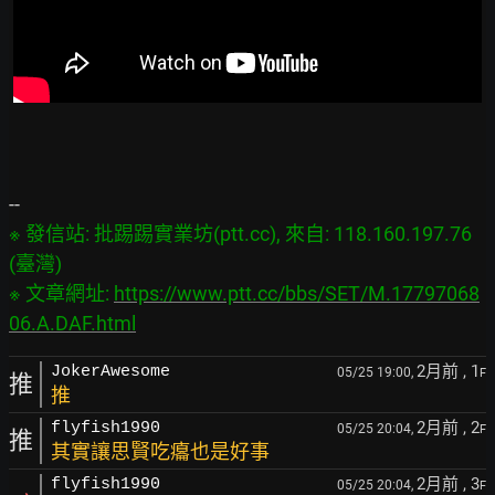
※ 發信站: 批踢踢實業坊(ptt.cc), 來自: 118.160.197.76 
(臺灣)

※ 文章網址: 
https://www.ptt.cc/bbs/SET/M.17797068
06.A.DAF.html
2月前
, 1
JokerAwesome
05/25 19:00,
F
推
推
2月前
, 2
flyfish1990
05/25 20:04,
F
推
其實讓思賢吃癟也是好事
2月前
, 3
flyfish1990
05/25 20:04,
F