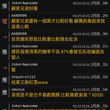
2月前
, 28
JokerAwesome
05/25 20:25,
F
推
顧家兄弟好看
2月前
, 29
AA88990
05/25 20:25,
F
噓
顧家兄弟要有一個黑才比較好看 顧萬鈞看起來就
容易心軟
2月前
, 30
AA88990
05/25 20:25,
F
→
反而建民邪氣比較重比較適合反派
2月前
, 31
JokerAwesome
05/25 20:26,
F
推
建民我覺得黑的機率不高 87%會被瓦松收編過去
聖人
2月前
, 32
JokerAwesome
05/25 20:26,
F
→
幫
2月前
, 33
shayerot112
05/25 20:26,
F
推
結果又聊紅雪www
2月前
, 34
umunya
05/25 20:27,
F
推
哥哥是不是也不喜歡媽媽 比較喜歡弟弟？XDDD
2月前
, 35
JokerAwesome
05/25 20:28,
F