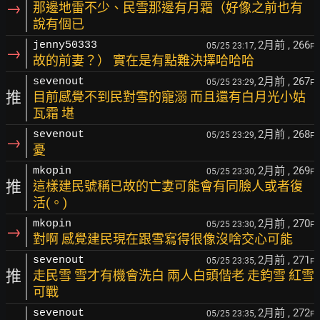
→
那邊地雷不少、民雪那邊有月霜（好像之前也有
說有個已
2月前
, 266
jenny50333
05/25 23:17,
F
→
故的前妻？） 實在是有點難決擇哈哈哈
2月前
, 267
sevenout
05/25 23:29,
F
推
目前感覺不到民對雪的寵溺 而且還有白月光小姑
瓦霜 堪
2月前
, 268
sevenout
05/25 23:29,
F
→
憂
2月前
, 269
mkopin
05/25 23:30,
F
推
這樣建民號稱已故的亡妻可能會有同臉人或者復
活(。)
2月前
, 270
mkopin
05/25 23:30,
F
→
對啊 感覺建民現在跟雪寫得很像沒啥交心可能
2月前
, 271
sevenout
05/25 23:35,
F
推
走民雪 雪才有機會洗白 兩人白頭偕老 走鈞雪 紅雪
可戰
2月前
, 272
sevenout
05/25 23:35,
F