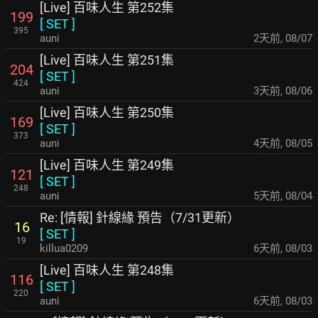
[Live] 百味人生 第252集
199
[
SET
]
395
auni
2天前
,
08/07
[Live] 百味人生 第251集
204
[
SET
]
424
auni
3天前
,
08/06
[Live] 百味人生 第250集
169
[
SET
]
373
auni
4天前
,
08/05
[Live] 百味人生 第249集
121
[
SET
]
248
auni
5天前
,
08/04
Re: [情報] 針線緣 預告（7/31更新）
16
[
SET
]
19
killua0209
6天前
,
08/03
[Live] 百味人生 第248集
116
[
SET
]
220
auni
6天前
,
08/03