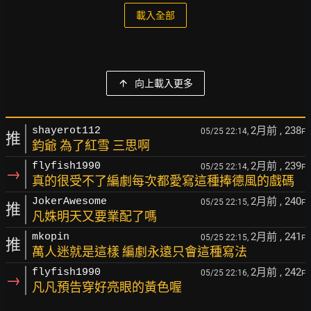
載入全部
向上載入更多
2月前
, 238
shayerot112
05/25 22:14,
F
推
鈞爺 為了紅雪 三思啊
2月前
, 239
flyfish1990
05/25 22:14,
F
→
真的很受不了編劇每次都愛寫這種捧德風的戲碼
2月前
, 240
JokerAwesome
05/25 22:15,
F
推
凡姝明天又要業配了嗎
2月前
, 241
mkopin
05/25 22:15,
F
推
萬人迷就是這樣 編劇永遠只會這種寫法
2月前
, 242
flyfish1990
05/25 22:16,
F
→
凡凡預告穿好亮眼的黃色喔