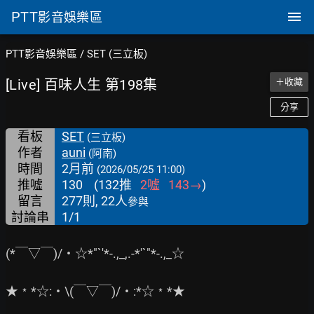
PTT
影音娛樂區
PTT影音娛樂區
/
SET (三立板)
[Live] 百味人生 第198集
＋收藏
分享
看板
SET
(三立板)
作者
auni
(阿南)
時間
2月前
(2026/05/25 11:00)
推噓
130
(
132
推
2
噓
143
→
)
留言
277則, 22人
參與
討論串
1/1
(*￣▽￣)/‧☆*"`'*-.,_,.-*'`"*-.,_☆

★﹡*☆:‧\(￣▽￣)/‧:*☆﹡*★
