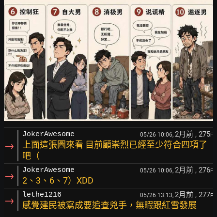
2月前
, 275
JokerAwesome
05/26 10:06,
F
→
上面這張圖來看 目前顧崇烈已經至少符合四項了
吧（
2月前
, 276
JokerAwesome
05/26 10:06,
F
→
2、3、6、7）XDD
2月前
, 277
lethe1216
05/26 13:13,
F
→
感覺建民被寫成要追查兇手，無暇跟紅雪發展