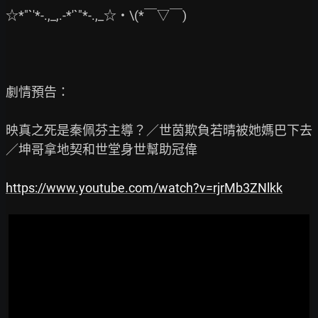
☆*"`'*-.,_,.-*'`"*-.,_☆‧\(*￣▽￣)

劇情預告：

映真之死是秦佩芬主導？／世茵欺負若晴被她媽巴下去
／坤哥拿地契和世堂身世幫助冠偉

https://www.youtube.com/watch?v=rjrMb3ZNlkk