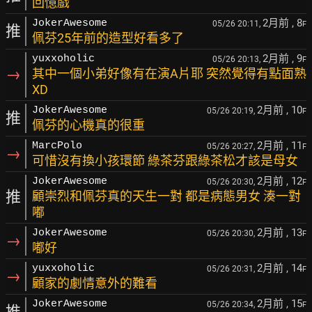
回憶戲
2月前
, 8
JokerAwesome
05/26 20:11,
F
推
佩芬25年前的造型好看多了
2月前
, 9
yuxxoholic
05/26 20:13,
F
→
其中一個小弟好像有在演A片耶 突然覺得有點面熟
XD
2月前
, 10
JokerAwesome
05/26 20:19,
F
推
佩芬的心機真的很重
2月前
, 11
MarcPolo
05/26 20:27,
F
→
可惜沒有換小孩環節 綠茶芬跟綠茶松才該是母女
2月前
, 12
JokerAwesome
05/26 20:30,
F
推
顧崇烈和佩芬真的天生一對 都是病態男女 湊一對
嘟
2月前
, 13
JokerAwesome
05/26 20:30,
F
→
嘟好
2月前
, 14
yuxxoholic
05/26 20:31,
F
→
顧家的劇情意外的難看
2月前
, 15
JokerAwesome
05/26 20:34,
F
推