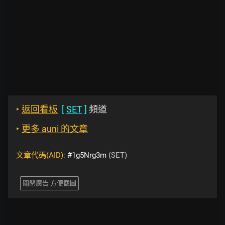
‣
返回看板
[
SET
]
頻道
‣
更多 auni 的文章
文章代碼(AID):
#1g5Nrg3m
(SET)
關閉廣告 方便截圖