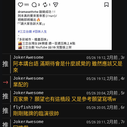
2月前
, 3
JokerAwesome
05/26 19:12,
F
推
阿本講台語 滿期待會是什麼感覺的 雖然應該又是
來
2月前
, 4
JokerAwesome
05/26 19:12,
F
→
業配的
2月前
, 5
JokerAwesome
05/26 20:04,
F
推
百家樂？ 願望也有這橋段 又是參考願望寫嗎w
2月前
, 6
flyfish1990
05/26 20:05,
F
推
剛剛賭牌的臨演很帥
2月前
, 7
JokerAwesome
05/26 20:11,
F
推