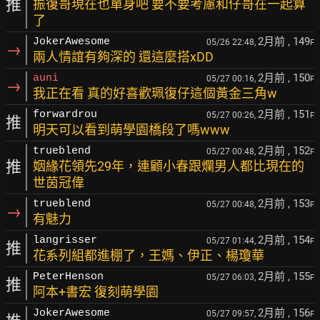
推
振復哥現在也單身吧 要不要考慮和仔哥在一起算
了
2月前
, 149
JokerAwesome
05/26 22:48,
F
→
兩人情誼有夠深的 還這麼搭xDD
2月前
, 150
auni
05/27 00:16,
F
→
我正在看 真的好喜歡珮復仔這個黃金三角w
2月前
, 151
forwardrou
05/27 00:26,
F
推
明天可以看到萌學園橋段了嗎www
2月前
, 152
trueblend
05/27 00:48,
F
推
姻緣花領先29年，連顧小春跟爛男人都比現在的
世茵冠偉
2月前
, 153
trueblend
05/27 00:48,
F
→
有魅力
2月前
, 154
langrisser
05/27 01:44,
F
推
花系列組都進棚了，王媽、伊正、楊瓊華
2月前
, 155
PeterHenson
05/27 06:03,
F
推
阿本+書宏 復刻萌學園
2月前
, 156
JokerAwesome
05/27 09:57,
F