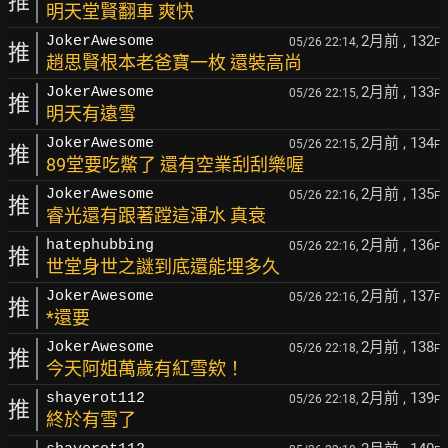
推
明天堂賢翻車 爽快
2月前
, 132
JokerAwesome
05/26 22:14,
F
推
趙思賢根本老爸寶一枚 還裝高尚
2月前
, 133
JokerAwesome
05/26 22:15,
F
推
明天有遠雪
2月前
, 134
JokerAwesome
05/26 22:15,
F
推
89堂要吃鱉了 還有空業刮刮樂喔
2月前
, 135
JokerAwesome
05/26 22:16,
F
推
睿光還有跟著蹚這渾水 真衰
2月前
, 136
hatephubbing
05/26 22:16,
F
推
世堂身世之謎到底還能埋多久
2月前
, 137
JokerAwesome
05/26 22:16,
F
推
*還要
2月前
, 138
JokerAwesome
05/26 22:18,
F
推
今天阿姐萬歲有紅雪欸！
2月前
, 139
shayerot112
05/26 22:18,
F
推
終於有雪了