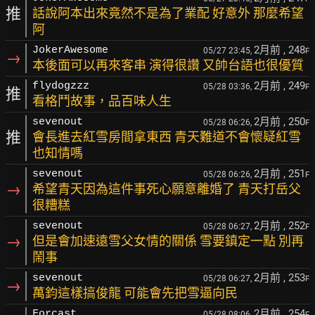
推
話說阿本出來竟然不是為了業配 好意外 那麼希望
阿
2月前
, 248
JokerAwesome
05/27 23:45,
F
→
本後面可以再來客串 演得很讚 又帥台語也很優質
2月前
, 249
flydogzzz
05/28 03:36,
F
推
看格鬥故事，品百味人生
2月前
, 250
sevenout
05/28 06:26,
F
推
會長進去紅雪房間拿東西 青天難道不會懷疑紅雪
也知情嗎
2月前
, 251
sevenout
05/28 06:26,
F
→
希望青天因為這件事死心願意離婚了 青天打岳父
很糟糕
2月前
, 252
sevenout
05/28 06:27,
F
→
但是會加速遠雪父女情的關係 雪要鎮定一點 別再
鬧事
2月前
, 253
sevenout
05/28 06:27,
F
→
萬鈞這樣搞俊龍 可能會先把雪逼向民
2月前
, 254
Forcast
05/28 08:06,
F