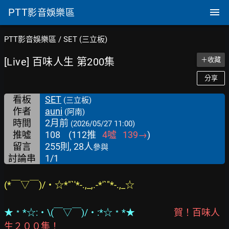
PTT
影音娛樂區
PTT影音娛樂區
/
SET (三立板)
[Live] 百味人生 第200集
＋收藏
分享
看板
SET
(三立板)
作者
auni
(阿南)
時間
2月前
(2026/05/27 11:00)
推噓
108
(
112
推
4
噓
139
→
)
留言
255則, 28人
參與
討論串
1/1
(*￣▽￣)/‧☆*"`'*-.,_,.-*'`"*-.,_☆
★﹡*☆:‧\(￣▽￣)/‧:*☆﹡*★
 賀！百味人
生２００集！