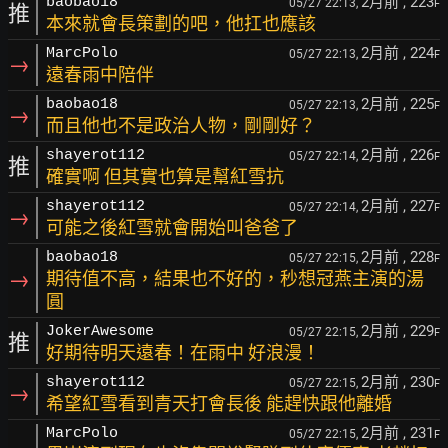
2月前
, 223
baobao18
05/27 22:13,
F
推
本來就會長策劃的吧，他扛也應該
2月前
, 224
MarcPolo
05/27 22:13,
F
→
遠春雨中陪伴
2月前
, 225
baobao18
05/27 22:13,
F
→
而且他也不是政治人物，剛剛好？
2月前
, 226
shayerot112
05/27 22:14,
F
推
確實啊 但其實也算是幫紅雪抗
2月前
, 227
shayerot112
05/27 22:14,
F
→
可能之後紅雪就會開始叫爸爸了
2月前
, 228
baobao18
05/27 22:15,
F
→
期待值不高，結果也不好的，秒想冠燕主演的湯
圓
2月前
, 229
JokerAwesome
05/27 22:15,
F
推
好期待明天遠春！在雨中 好浪漫！
2月前
, 230
shayerot112
05/27 22:15,
F
→
希望紅雪看到青天打會長後 能趕快跟他離婚
2月前
, 231
MarcPolo
05/27 22:15,
F