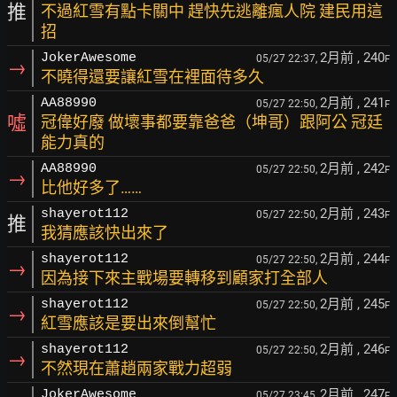
推
不過紅雪有點卡關中 趕快先逃離瘋人院 建民用這
招
2月前
, 240
JokerAwesome
05/27 22:37,
F
→
不曉得還要讓紅雪在裡面待多久
2月前
, 241
AA88990
05/27 22:50,
F
噓
冠偉好廢 做壞事都要靠爸爸（坤哥）跟阿公 冠廷
能力真的
2月前
, 242
AA88990
05/27 22:50,
F
→
比他好多了……
2月前
, 243
shayerot112
05/27 22:50,
F
推
我猜應該快出來了
2月前
, 244
shayerot112
05/27 22:50,
F
→
因為接下來主戰場要轉移到顧家打全部人
2月前
, 245
shayerot112
05/27 22:50,
F
→
紅雪應該是要出來倒幫忙
2月前
, 246
shayerot112
05/27 22:50,
F
→
不然現在蕭趙兩家戰力超弱
2月前
, 247
JokerAwesome
05/27 23:45,
F