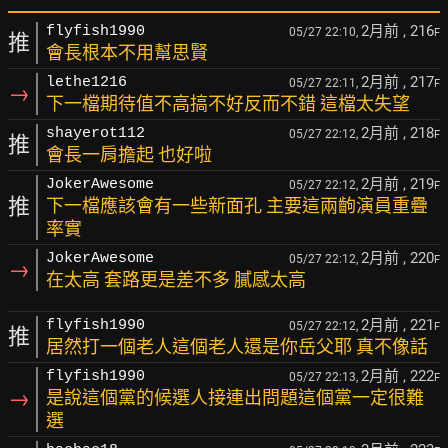
2月前
, 216
flyfish1990
05/27 22:10,
F
推
會長根本不用幫思賢
2月前
, 217
lethe1216
05/27 22:11,
F
→
下一檔期待值不高搞不好反而不錯 這檔太失望
2月前
, 218
shayerot112
05/27 22:12,
F
推
會長一肩擔起 也好啦
2月前
, 219
JokerAwesome
05/27 22:12,
F
推
下一檔應該會有一些新面孔 主要這兩齣演員重疊
率實
2月前
, 220
JokerAwesome
05/27 22:12,
F
→
在太高 套路更是差不多 膩感太高
2月前
, 221
flyfish1990
05/27 22:12,
F
推
居然打一個老人這個老人還是你岳父耶 真不像話
2月前
, 222
flyfish1990
05/27 22:13,
F
→
是說這個黨的候選人接連出問題這個黨一定很難
選