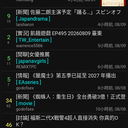
[新聞] 佐藤二朗主演予定「踊る…」スピンオフ
9
[
Japandrama
]
10
laisharon
4小時前
,
08/09
[實況] 飢餓遊戲 EP495 20260809 臺東
2
[
TW_Entertain
]
6
warrence5566
5小時前
,
08/09
[閒聊]女優推薦
5
[
japanavgirls
]
11
REMIXTPC
6小時前
,
08/09
[情報] 《獵魔士》第五季已延至 2027 年播出
5
[
EAseries
]
7
godofsex
8小時前
,
08/08
[新聞] 《蜘蛛人：重生日》全台勇破3億！正式登
34
[
movie
]
62
godofsex
10小時前
,
08/08
[討論] 福斯二代X戰警4超人直接消失 你真的O
K？
46