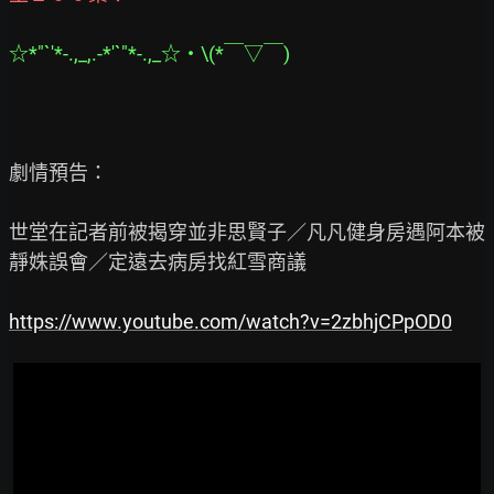
☆*"`'*-.,_,.-*'`"*-.,_☆‧\(*￣▽￣)
劇情預告：

世堂在記者前被揭穿並非思賢子／凡凡健身房遇阿本被
靜姝誤會／定遠去病房找紅雪商議

https://www.youtube.com/watch?v=2zbhjCPpOD0