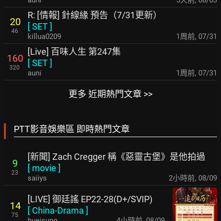
R: [情報] 針線緣 預告（7/31更新）
20
[
SET
]
46
killua0209
1周前
,
07/31
[Live] 百味人生 第247集
160
[
SET
]
320
auni
1周前
,
07/31
更多 近期熱門文章 >>
PTT影音娛樂區 即時熱門文章
[新聞] Zach Cregger 稱《惡靈古堡》是他拍過
9
[
movie
]
23
saiiys
2小時前
,
08/09
[LIVE] 御廷謠 EP22-28(D+/SVIP)
14
[
China-Drama
]
75
hueisung
4小時前
,
08/09