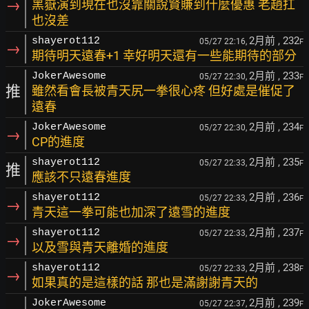
→
黑嶽演到現在也沒靠關說賢賺到什麼優惠 老趙扛
也沒差
2月前
, 232
shayerot112
05/27 22:16,
F
→
期待明天遠春+1 幸好明天還有一些能期待的部分
2月前
, 233
JokerAwesome
05/27 22:30,
F
推
雖然看會長被青天尻一拳很心疼 但好處是催促了
遠春
2月前
, 234
JokerAwesome
05/27 22:30,
F
→
CP的進度
2月前
, 235
shayerot112
05/27 22:33,
F
推
應該不只遠春進度
2月前
, 236
shayerot112
05/27 22:33,
F
→
青天這一拳可能也加深了遠雪的進度
2月前
, 237
shayerot112
05/27 22:33,
F
→
以及雪與青天離婚的進度
2月前
, 238
shayerot112
05/27 22:33,
F
→
如果真的是這樣的話 那也是滿謝謝青天的
2月前
, 239
JokerAwesome
05/27 22:37,
F