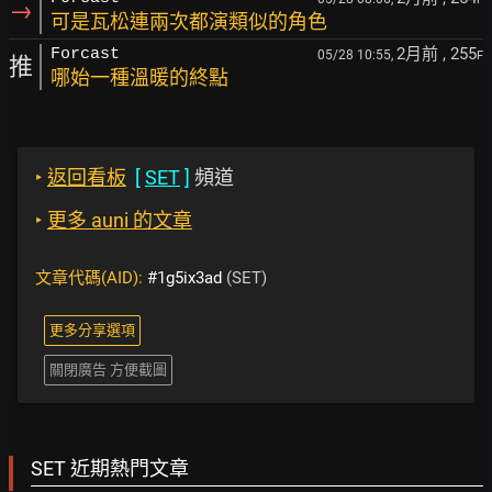
→
可是瓦松連兩次都演類似的角色
2月前
, 255
Forcast
05/28 10:55,
F
推
哪始一種溫暖的終點
‣
返回看板
[
SET
]
頻道
‣
更多 auni 的文章
文章代碼(AID):
#1g5ix3ad
(SET)
更多分享選項
關閉廣告 方便截圖
SET 近期熱門文章